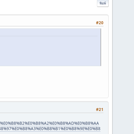
พิมพ์
#20
#21
%82%E0%B8%B2%E0%B8%A2%E0%B8%AD%E0%B8%AA
B8%97%E0%B8%A3%E0%B8%B1%E0%B8%9E%E0%B8