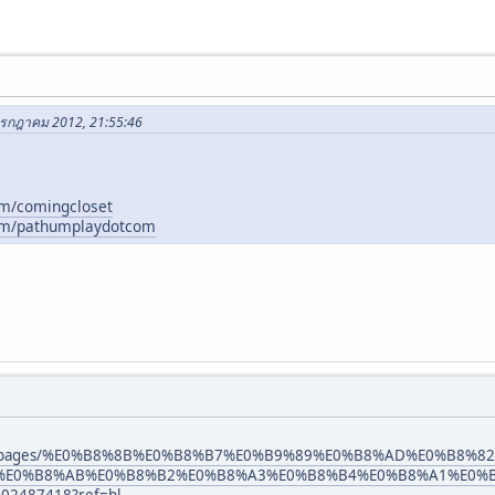
 กรกฎาคม 2012, 21:55:46
om/comingcloset
om/pathumplaydotcom
.com/pages/%E0%B8%8B%E0%B8%B7%E0%B9%89%E0%B8%AD%E0%B8
%E0%B8%AB%E0%B8%B2%E0%B8%A3%E0%B8%B4%E0%B8%A1%E0%