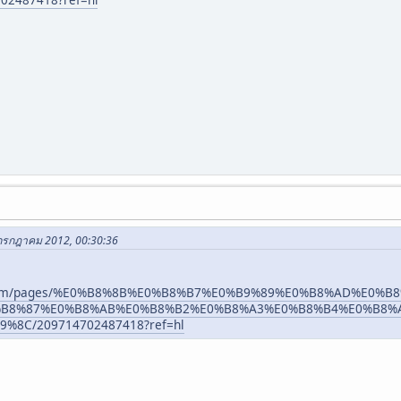
2487418?ref=hl
4 กรกฎาคม 2012, 00:30:36
k.com/pages/%E0%B8%8B%E0%B8%B7%E0%B9%89%E0%B8%AD%E0
B8%87%E0%B8%AB%E0%B8%B2%E0%B8%A3%E0%B8%B4%E0%B8%
8C/209714702487418?ref=hl