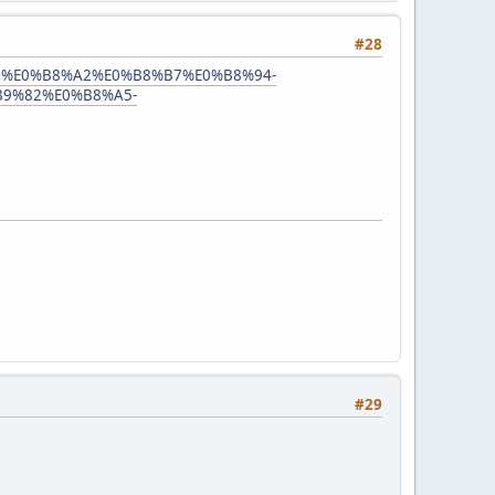
#28
AD%E0%B8%A2%E0%B8%B7%E0%B8%94-
9%82%E0%B8%A5-
#29