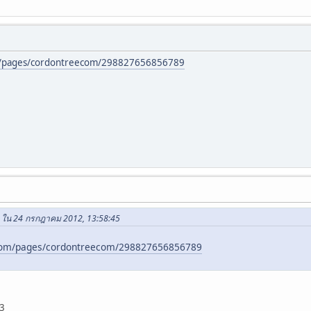
m/pages/cordontreecom/298827656856789
 ใน 24 กรกฎาคม 2012, 13:58:45
com/pages/cordontreecom/298827656856789
3