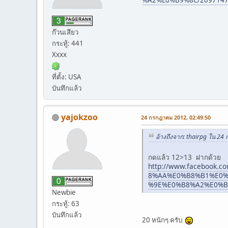
%A2%E0%B9%8C/20971470
ก๊วนเสียว
กระทู้: 441
Xxxx
ที่ตั้ง: USA
บันทึกแล้ว
yajokzoo
24 กรกฎาคม 2012, 02:49:50
อ้างถึงจาก: thairpg ใน 2
กดแล้ว 12>13 ฝากด้วย
http://www.faceboo
8%AA%E0%B8%B1%E0%
%9E%E0%B8%A2%E0%B9%
Newbie
กระทู้: 63
บันทึกแล้ว
20 หนักๆ ครับ