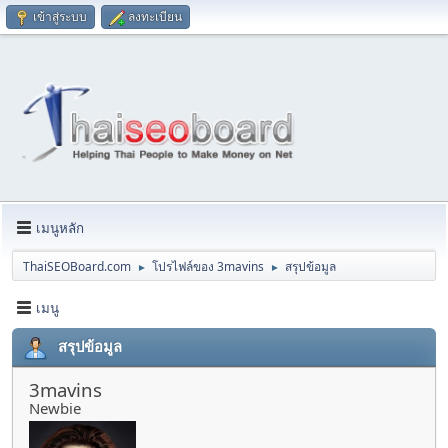
เข้าสู่ระบบ
ลงทะเบียน
เมนูหลัก
ThaiSEOBoard.com
โปรไฟล์ของ 3mavins
สรุปข้อมูล
►
►
เมนู
สรุปข้อมูล
3mavins
Newbie