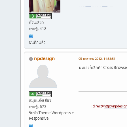
ขายส่งอุปกรณ์ปลูกต้นไม้[direct=
https://www.thaigrower.com
]ไฟปลูกกัญชา[/direct]ลดราคาทุกรุ่น[direct=
https://www.thaigrower.com
]เต็นท์ปลูกกัญชา[/direct]จะช่วยให้คุณประหยัดค่าไฟ[direct=
https://www.thaigrower.com
]กระถาง air pot[/direct]ราคาถูก
ก๊วนเสียว
กระทู้: 418
บันทึกแล้ว
npdesign
05 มกราคม 2012, 11:58:51
ผมเองก็เลิกทำ Cross Browser
สมุนแก๊งเสียว
[direct=
http://npdesign
กระทู้: 673
รับทำ Theme Wordpress +
Responsive