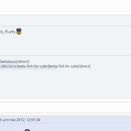
ch, ff ครับ
]bettabuzz
[/direct]
ollections/betta-fish-for-sale/]betta
fish for sale[/direct]
 05 มกราคม 2012, 12:01:34