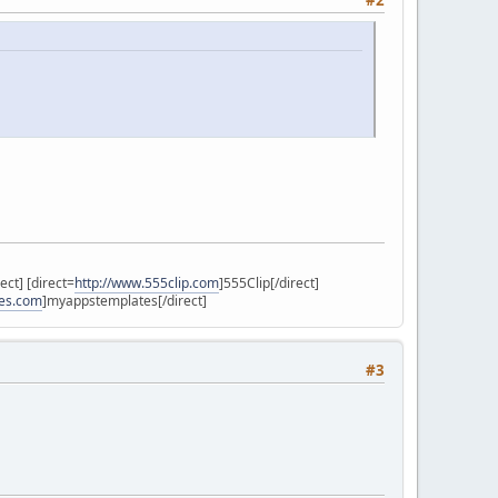
rect] [direct=
http://www.555clip.com
]555Clip[/direct]
es.com
]myappstemplates[/direct]
#3