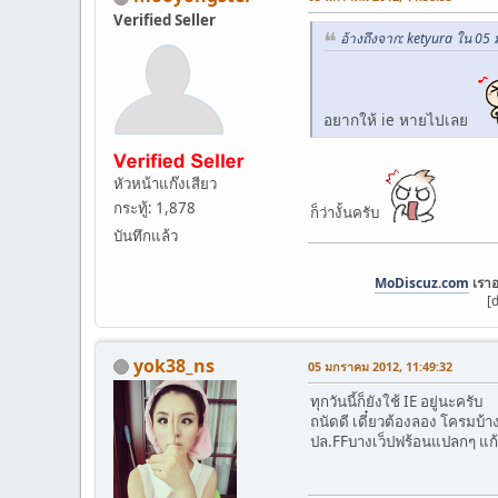
Verified Seller
อ้างถึงจาก: ketyura ใน 0
อยากให้ ie หายไปเลย
หัวหน้าแก๊งเสียว
กระทู้: 1,878
ก็ว่างั้นครับ
บันทึกแล้ว
MoDiscuz.com
เราอ
[
yok38_ns
05 มกราคม 2012, 11:49:32
ทุกวันนี้ก็ยังใช้ IE อยู่นะครับ
ถนัดดี เดี๋ยวต้องลอง โครมบ้า
ปล.FFบางเว็ปฟร้อนแปลกๆ แก้