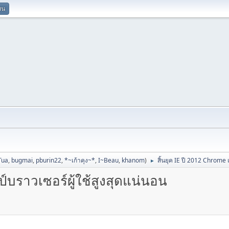
ยน
Tua
,
bugmai
,
pburin22
,
*~เก้าคุง~*
,
I~Beau
,
khanom
)
สิ้นยุค IE ปี 2012 Chrome 
►
์บราวเซอร์ผู้ใช้สูงสุดแน่นอน