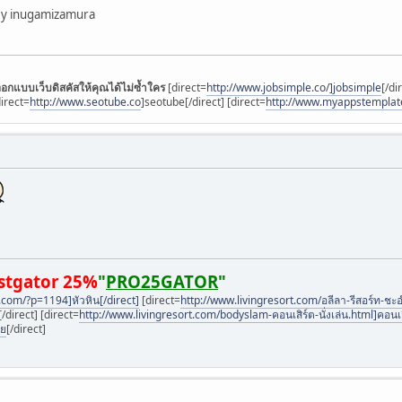
 By inugamizamura
อกแบบเว็บดิสคัสให้คุณได้ไม่ซ้ำใคร
[direct=
http://www.jobsimple.co/]jobsimple
[/di
direct=
http://www.seotube.co
]seotube[/direct] [direct=
http://www.myappstemplat
ostgator 25%
"
PRO25GATOR
"
.com/?p=1194]หัวหิน[/direct]
[direct=
http://www.livingresort.com/อลีลา-รีสอร์ท-ชะอ
[/direct] [direct=
http://www.livingresort.com/bodyslam-คอนเสิร์ต-นั่งเล่น.html]คอนเส
ทย
[/direct]