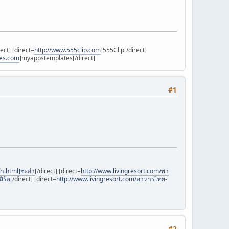
rect] [direct=
http://www.555clip.com
]555Clip[/direct]
es.com
]myappstemplates[/direct]
#1
ํา.html]ชะอํา
[/direct] [direct=
http://www.livingresort.com/พา
ิร์ต
[/direct] [direct=
http://www.livingresort.com/อาหารไทย-
#2