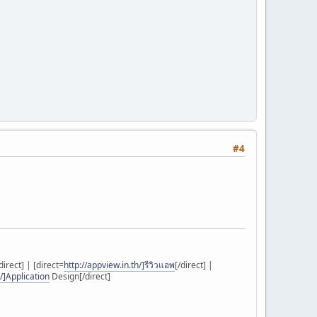
#4
direct] | [direct=
http://appview.in.th/]รีวิวแอพ
[/direct] |
h/]Application
Design[/direct]