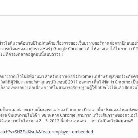
่าวไอทีแรกต้อนรับปีใหม่กันด้วยเรื่องราวของเว็บบราวเซอร์ภาคต่อจากปีก่อนอย
าวกระโดดของอากู๋บราวเซอร์ ( Google Chrome ) ทำให้คาดเดาได้ไม่ยากว่า ปี 20
IE ที่ครองตลาดอยู่ตอนนี้แบบถาวร!!
้นอย่างรวดเร็วในปีที่ผ่านมา สำหรับบราวเซอร์ Chrome แต่สำหรับยูสเซอร์ระดับครัว
ชว์สถิติผู้ใช้บราวเซอร์ล่าสุดสรุปในรอบปี 2011 ออกมา เห็นได้ชัดว่า Chrome เป็น
ก็ลาดเทลงอย่างต่อเนื่อง จากที่ไม่สามารถรักษาฐานผู้ใช้ 50% ไว้ได้แล้ว สัดส่
fox ก็มาแผ่วปลายเพราะโดนกระแสของ Chrome เบียดเอานั้น ประคองส่วนแบ่งของตั
 Opera ชิมเศษพายไปได้ 1.98 % หาก Chrome สามารถ เกร็งเส้นกราฟของตัวเองไว้
ไว้แนบกายในไตรมาส 2 – 3 2012 นี้อย่างแน่นอน ... หากไม่มีอะไรผิดพลาด!!
watch?v=SHZFsJKlsuA&feature=player_embedded