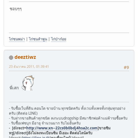
ชอบๆๆ
ไก่ชนพม่า
|
ไก่ชนลำพูน
|
ไก่ป่าก๋อย
deeztiwz
23 ธันวาคม 2011, 01:39:41
#9
พี่เสก
- รับซื้อเว็บที่ดิน คอนโด ขายบ้าน ทุกชนิดครับ ทั้งเวบทั้งเพจทั้งกลุ่มทุกอย่าง
ครับ (ติดต่อ LINE)
- รับฝากขายสินค้าทุกชนิด ลงระบบdropship มีสมาชิกพ่อค้าแม่ค้ารอซื้อครับ
- รับซื้อเฟซบุก มีอายุ จำนวนมาก รับไม่อั้นครับ
- [direct=
http://www.xn--22cs0b0bdj4hsa2c.com
]
ขายซิม
ทรู
[/direct]ยังไม่ลงทะเบียนซิม มีเยอะ ติดต่อไลน์ครับ
[direct=
https://iline.in.th
]
หาเพื่อนไลน์
[/direct] .