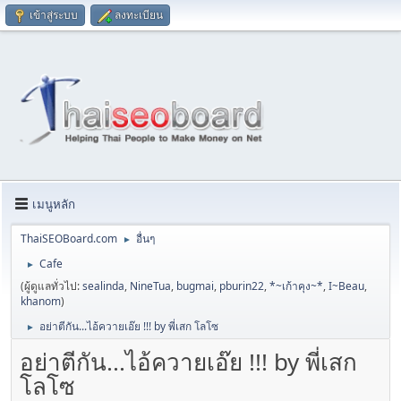
เข้าสู่ระบบ
ลงทะเบียน
เมนูหลัก
ThaiSEOBoard.com
อื่นๆ
►
Cafe
►
(ผู้ดูแลทั่วไป:
sealinda
,
NineTua
,
bugmai
,
pburin22
,
*~เก้าคุง~*
,
I~Beau
,
khanom
)
อย่าตีกัน...ไอ้ควายเอ๊ย !!! by พี่เสก โลโซ
►
อย่าตีกัน...ไอ้ควายเอ๊ย !!! by พี่เสก
โลโซ