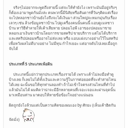
จริงๆไม่อยากจะพูดถึงสายนี้ แต่จะให้ทำยังไง เพราะมันมีอยู่จริงๆ
ก็ต้องเอามาพูดกันมั่งล่ะ คนพวกนี้มีนิสัยหรือสันดารที่วันๆคิดแต่เรื่อง
จะไปหลอกชาวบ้านยังไงถึงจะได้เงินมา ส่วนใหญ่จะหมกมุ่นกับเรื่อง
เลวๆ เช่น ล้วงข้อมูลชาวบ้าน ไปดูเครื่องคนนั้นคนนี้ แอบดูเมลชาว
บ้าน หาวิธีทำลายให้เค้าเสียหาย ปลอมไอพี เอาของปลอมมาขาย
หลอกเอาเงินชาวบ้านโดยการขายสคริป ขายบริการ แต่ไม่ได้บริการ
และสคริปปลอมหรืออาจไม่ส่งเลย หรือ แอบแฝงบางอย่างใว้ในสคริป
เพื่อหวังผลไม่ดีบางอย่าง ไม่มีทุน กำไรเยอะ แต่อาจดับไปเลยเมื่อถูก
จับได้
ประเภทที่ 5 ประเภทเพ้อฝัน
ประเภทนี้แย่กว่าทุกประเภทเรื่องรายได้ เพราะเค้าไม่ลงมือทำดู
บ้างเลย ก็เลยไม่ได้ทั้งเงินและความรู้ในการต่อยอดที่จะทำสายไหน
ได้เลย ฉะนั้นขอให้ทุกท่านลองทำ ถ้าไม่เข้าใจตรงส่วนไหนที่ทำไป
แล้วมันไม่ได้ ผมคิดว่าน่าจะมีอีกหลายคนที่เจอะเจอและผ่านจุดนั้น
มาเหมือนท่าน มาตอบให้หายข้อข้องใจอย่างแน่นอน
ผิดถูกยังไงล้วนแต่เป็นความคิดของผมเอง by ศักยะ (เห็นเค้าฮิตกัน
จัดมั่ง)