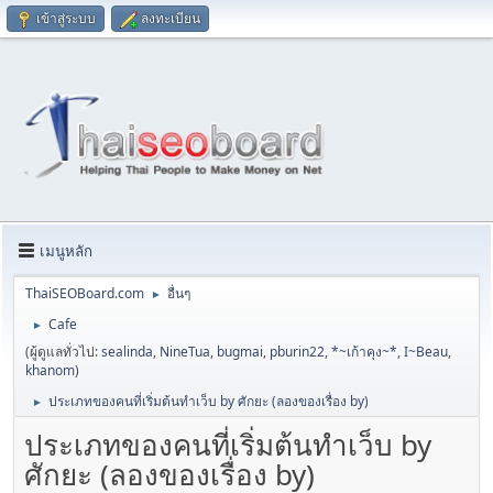
เข้าสู่ระบบ
ลงทะเบียน
เมนูหลัก
ThaiSEOBoard.com
อื่นๆ
►
Cafe
►
(ผู้ดูแลทั่วไป:
sealinda
,
NineTua
,
bugmai
,
pburin22
,
*~เก้าคุง~*
,
I~Beau
,
khanom
)
ประเภทของคนที่เริ่มต้นทำเว็บ by ศักยะ (ลองของเรื่อง by)
►
ประเภทของคนที่เริ่มต้นทำเว็บ by
ศักยะ (ลองของเรื่อง by)