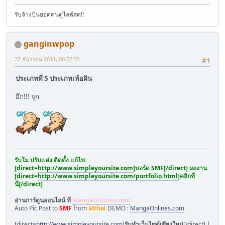
รับจ้างปั่นยอดคนดูไลฟ์สด!!
ganginwpop
22 ธันวาคม 2011, 06:52:55
#1
ประเภทที่ 5 ประเภทเพ้อฝัน
อึก!!! จุก
รับโม ปรับแต่ง ติดตั้ง แก้ไข
[direct=
http://www.simpleyoursite.com
]
บอร์ด SMF
[/direct] ผลงาน
[direct=
http://www.simpleyoursite.com/portfolio.html
]
คลิกที่
นี่
[/direct]
อ่านการ์ตูนออนไลน์ ที่
MangaOnlines.com
Auto Pic Post to
SMF
from
Mthai
DEMO :
MangaOnlines.com
[direct=
http://www.simpleyoursite.com
]
รับทำเว็บไซต์เชียงใหม่
[/direct] |