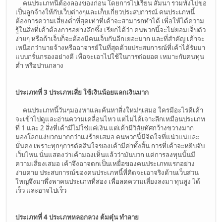
คนประเภทนี้ต้องลองของก่อน โดยการไปเรียน สัมนา รวมทั้งไปขอ
เป็นลูกจ้างให้กับเว็บต่างๆและเก็บเกี่ยวประสบการณ์ คนประเภทนี้
ต้องการความเสี่ยงต่ำที่สุดเท่าที่เค้าจะสามารถทำได้ เพื่อให้ได้ความ
รู้ในสิ่งที่เค้าต้องการอย่างลึกซึ้ง เรียกได้ว่า คนพวกนี้จะไม่ยอมเจ็บตัว
ง่ายๆ หรือถ้าเจ็บก็จะต้องมีคนเจ็บกันอีกเยอะมาก และที่สำคัญ เค้าจะ
เหนือกว่านายจ้างหรืออาจารย์ในที่สุดด้วยประสบการณ์ที่เค้าได้รับมา
แบบกรั่นกรองอย่างดี เพื่อจะเอาไปใช้ในการต่อยอด เหมาะกับคนทุน
ต่ำ หรือปานกลาง
ประเภทที่ 3 ประเภทเสี่ย ใช้เงินน้อยแลกเงินมาก
คนประเภทนี้วันๆมองหาและค้นหาสิ่งใหม่ๆเสมอ ใครมีอะไรดีเค้า
จะเข้าไปดูและอ่านความเคลื่อนไหว แต่ไม่ได้เจาะลึกเหมือนประเภท
ที่ 1 และ 2 สิ่งที่เค้ามีไม่ใช่แค่เงิน แต่เค้ามีวิสัยทัศกว้างขวางมาก
มองโลกแง่บวกมากกว่าแง่ร้ายเสมอ คนพวกนี้มีจิตใจที่แน่วแน่และ
มั่นคง เพราะทุกๆการตัดสินใจของเค้ามีค่าทั้งสิ้น การที่เค้าจะหยิบจับ
เว็บไหน นั่นแสดงว่าเค้ามองเห็นแล้วว่ามันบวก แต่การลงทุนนั้นมี
ความเสี่ยงเสมอ เค้าจึงอาจตกเป็นเหยื่อของคนประเภทแรกอย่าง
ง่ายดาย ประสบการณ์ของคนประเภทนี้ที่คิดจะเอาจริงด้านเว็บส่วน
ใหญ่จึงมาพึ่งพาคนประเภทที่สอง เพื่อลดความเสี่ยงลงมา ทุนสูง ได้
เร็ว และอาจไปเร็ว
ประเภทที่ 4 ประเภทหลอกลวง ต้มตุ๋น ทำลาย