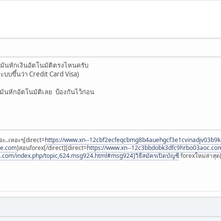
มันหักเงินอัตโนมัติตรงไหนครับ
ะบบขึ้นว่า Credit Card Visa)
มันหักอัตโนมัติเลย ป้องกันไว้ก่อน
อะ..เหอะๆ[direct=
https://www.xn--12cbf2ecfeqcbmg8b4auehgcf3e1cvinadjv03b9
ee.com
]สอนforex[/direct][direct=
https://www.xn--12c3bbdobk3dfc9hrbo03aoc.co
i.com/index.php/topic,624.msg924.html#msg924]วิธีสมัครเปิดบัญชี
forexใหม่ล่าสุด[