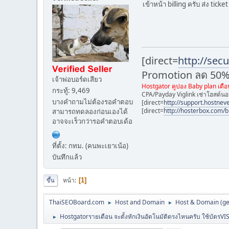
เข้าหน้า billing ครับ ส่ง ticke
[direct=
http://secu
Promotion ลด 50% c
เจ้าพ่อบอร์ดเสียว
Hostgator คูปอง Baby plan เ
กระทู้: 9,469
CPA/Payday Viglink เช่าโฮสต์น
บางคำถามไม่ต้องรอคำตอบ
[direct=
http://support.hostnev
[direct=
http://hosterbox.com/b
สามารถทดลองก่อนเองได้
อาจจะเร็วกว่ารอคำตอบเด้อ
ที่ตั้ง: กทม. (คนพะเยาเน้อ)
บันทึกแล้ว
หน้า
1
ขึ้น
ThaiSEOBoard.com
Host and Domain
Host & Domain (ge
►
►
Hostgatorรายเดือน จะตั้งหักเงินอัตโนมัติตรงไหนครับ ใช้บัตรVI
►