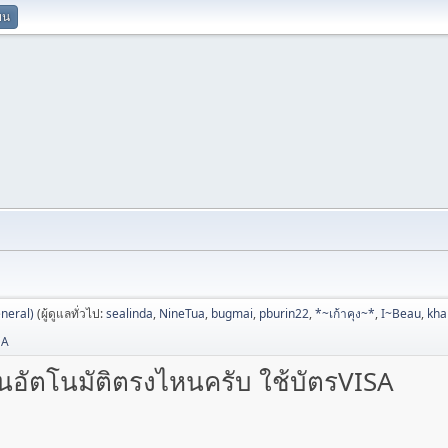
ยน
neral)
(ผู้ดูแลทั่วไป:
sealinda
,
NineTua
,
bugmai
,
pburin22
,
*~เก้าคุง~*
,
I~Beau
,
kh
SA
ินอัตโนมัติตรงไหนครับ ใช้บัตรVISA