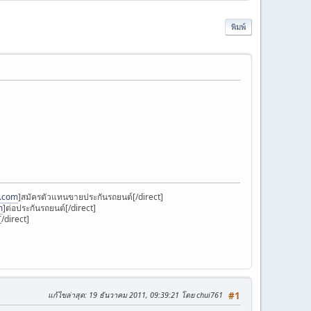
พิมพ์
k.com
]สมัครตัวแทนขายประกันรถยนต์[/direct]
m
]ต่อประกันรถยนต์[/direct]
/direct]
แก้ไขล่าสุด
: 19 ธันวาคม 2011, 09:39:21 โดย chui761
#1