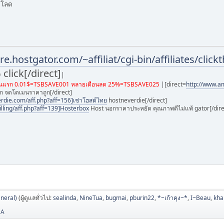
t โลด
re.hostgator.com/~affiliat/cgi-bin/affiliates/cli
lick[/direct]
|
ดือนแรก 0.01$=TSBSAVE001 หลายเดือนลด 25%=TSBSAVE025
|[direct=
http://www.
อก จดโดเมนราคาถูก[/direct]
erdie.com/aff.php?aff=156]เช่าโฮสต์ไทย
hostneverdie[/direct]
illing/aff.php?aff=139]Hosterbox
Host นอกราคาประหยัด คุณภาพดีไม่แพ้ gator[/dire
neral)
(ผู้ดูแลทั่วไป:
sealinda
,
NineTua
,
bugmai
,
pburin22
,
*~เก้าคุง~*
,
I~Beau
,
kh
SA