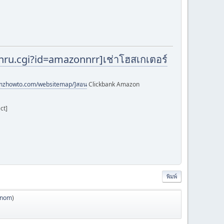
ckthru.cgi?id=amazonnrr]เช่าโฮสเกเตอร์
amzhowto.com/websitemap/]สอน
Clickbank Amazon
ct]
พิมพ์
anom
)