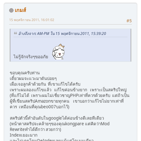
เกมส์
15 พฤศจิกายน 2011, 16:01:02
#5
อ้างถึงจาก: AM-PM ใน 15 พฤศจิกายน 2011, 15:39:20
ไม่รู้จักจริงๆขออภัย
ขอบคุณครับท่าน
เดี๋ยวผมจะแวะมาดันบ่อยๆ
เผื่อเจอลูกค้าด้วยกัน ที่เขาแก้ไขได้ครับ
เพราะผมลองแก้ไขแล้ว แก้ไขค่อนข้างยาก เพราะเป็นสคริปใหญ่
(ที่แก้ไม่ได้ เพราะผมไม่เชี่ยวชาญPHPเท่าที่ควรด้วยครับ แต่ถ้าเป็น
ผู้ที่เขียนสคริปAmazonขายทุกคน เขาบอกว่าแก้ไขไม่ยากเท่าที่
ควร เหมือนที่คุณbeo007บอกไว้)
สคริปตัวนี้ทำอันดับในgoogleได้ค่อนข้างดีเลยทีเดียว
(หน้าตาสคริปจะคล้ายๆของคุณkongpare แต่คิดว่าMod
Rewriteทำได้ดีกว่า สวยกว่า)
Indexเยอะมาก
และไม่เคยโดนDeIndexเลยแม้แต่โดเมนเดียว