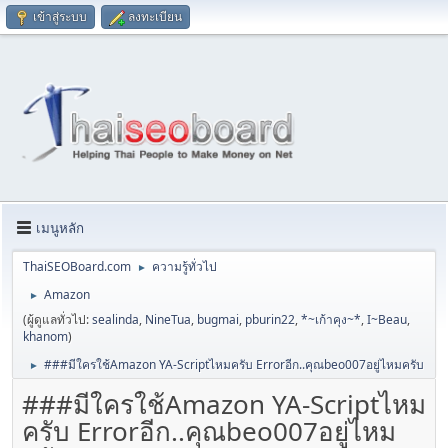
เข้าสู่ระบบ
ลงทะเบียน
เมนูหลัก
ThaiSEOBoard.com
ความรู้ทั่วไป
►
Amazon
►
(ผู้ดูแลทั่วไป:
sealinda
,
NineTua
,
bugmai
,
pburin22
,
*~เก้าคุง~*
,
I~Beau
,
khanom
)
###มีใครใช้Amazon YA-Scriptไหมครับ Errorอีก..คุณbeo007อยู่ไหมครับ
►
###มีใครใช้Amazon YA-Scriptไหม
ครับ Errorอีก..คุณbeo007อยู่ไหม