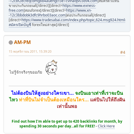
-12cbf2ecfeqcbmg8b4auehgcf3e1cvinadjv03b9k.com
]สมัครตัวแทน
ขายประกันรถยนต์[/direct][direct=
https://www.exness-
free.com
]สอนforex[/direct][direct=
https://www.xn-
-12c3bbdobk3dfc9hrbo03aoc.com
]ต่อประกันรถยนต์[/direct]
[direct=
https://www.tradesabai.com/index.php/topic,624.msg924.html#msg9
สมัครเปิดบัญชี
forexใหม่ล่าสุด[/direct]
AM-PM
15 พฤศจิกายน 2011, 15:39:20
#4
ไม่รู้จักจริงๆขออภัย
ไม่ต้องบินให้สูงอย่างใครเขา...
จงบินเอาเท่าที่เราจะบิน
ไหว
ท่าที่บินไม่จำเป็นต้องเหมือนใคร...
แค่บินไปให้ถึงฝัน
เท่านั้นพอ
Find out how I'm able to get up to 420 backlinks for month, by
spending 30 seconds per day...all for FREE!
-
Click Here