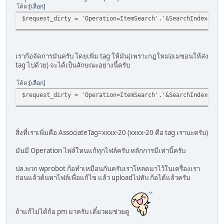
โค้ด
เลือก
$request_dirty = 'Operation=ItemSearch'.'&SearchIndex='.$
เราก้อจัดการมันครับ โดยเพิ่ม tag ให้มัน(เพราะกฎใหม่อเมซอนให้ส่ง
tag ไปด้วย) จะได้เป็นลักษณะอย่างนี้ครับ
โค้ด
เลือก
$request_dirty = 'Operation=ItemSearch'.'&SearchIndex='.$
สิ่งที่เราเพิ่มคือ AssociateTag=xxxx-20 (xxxx-20 คือ tag เรานะครับ)
มันมี Operation ไฟล์ใหนแก้ทุกไฟล์ครับ หลักการมีเท่านี้ครับ
ปล.พวก wprobot ก้อทำเหมือนกันครับเราโหลดมาไว้ในเครื่องเรา
ก่อนแล้วค้นหาไฟล์เพื่อแก้ไข แล้ว uploadไปทับ ก้อได้แล้วครับ
ถ้าแก้ไม่ได้ก้อ pm มาครับ เดี๋ยวผมช่วยดู