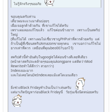
ไม่รู้จักจริงๆขออภัย
ขอบคุณครับท่าน
เดี๋ยวผมจะแวะมาดันบ่อยๆ
เผื่อเจอลูกค้าด้วยกัน ที่เขาแก้ไขได้ครับ
เพราะผมลองแก้ไขแล้ว แก้ไขค่อนข้างยาก เพราะเป็นสคริป
ใหญ่
(ที่แก้ไม่ได้ เพราะผมไม่เชี่ยวชาญPHPเท่าที่ควรด้วยครับ แต่
ถ้าเป็นผู้ที่เขียนสคริปAmazonขายทุกคน เขาบอกว่าแก้ไขไม่
ยากเท่าที่ควร เหมือนที่คุณbeo007บอกไว้)
สคริปตัวนี้ทำอันดับในgoogleได้ค่อนข้างดีเลยทีเดียว
(หน้าตาสคริปจะคล้ายๆของคุณkongpare แต่คิดว่าMod
Rewriteทำได้ดีกว่า สวยกว่า)
Indexเยอะมาก
และไม่เคยโดนDeIndexเลยแม้แต่โดเมนเดียว
ยิ่งช่วงBlack Fridayทำเงินเป็นว่าเล่นครับ
แต่มาเกิดปัญหาก่อนBlack Fridayนี่ วัยรุ่นเซ็งนิดหน่อยครับ