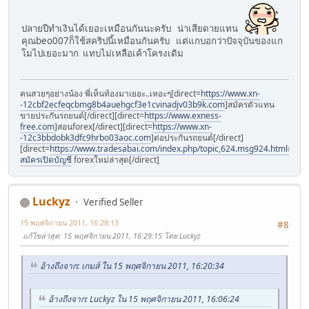
ปลายปีทำเงินได้เยอะเหมือนกันนะครับ น่าเสียดายแทน
คุณbeo007ก็ใช้สคริปนี้เหมือนกันครับ แต่แกบอกว่าปัจจุบันของแก
โมไปเยอะมาก แทบไม่เหลือเค้าโครงเดิม
คนสวยๆอย่างน้อง พี่เห็นท้องมาเยอะ..เหอะๆ[direct=
https://www.xn-
-12cbf2ecfeqcbmg8b4auehgcf3e1cvinadjv03b9k.com
]สมัครตัวแทน
ขายประกันรถยนต์[/direct][direct=
https://www.exness-
free.com
]สอนforex[/direct][direct=
https://www.xn-
-12c3bbdobk3dfc9hrbo03aoc.com
]ต่อประกันรถยนต์[/direct]
[direct=
https://www.tradesabai.com/index.php/topic,624.msg924.html#msg9
สมัครเปิดบัญชี
forexใหม่ล่าสุด[/direct]
Luckyz
Verified Seller
15 พฤศจิกายน 2011, 16:28:13
#8
แก้ไขล่าสุด
: 15 พฤศจิกายน 2011, 16:29:15 โดย Luckyz
อ้างถึงจาก: เกมส์ ใน 15 พฤศจิกายน 2011, 16:20:34
อ้างถึงจาก: Luckyz ใน 15 พฤศจิกายน 2011, 16:06:24