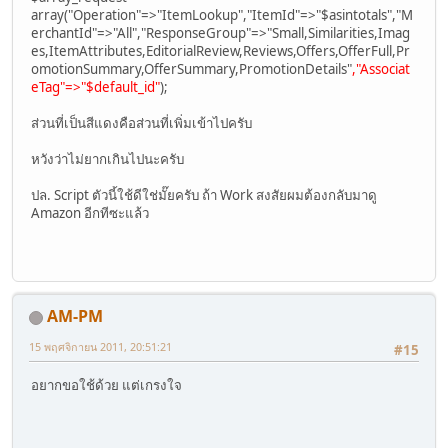
array("Operation"=>"ItemLookup","ItemId"=>"$asintotals","M
erchantId"=>"All","ResponseGroup"=>"Small,Similarities,Imag
es,ItemAttributes,EditorialReview,Reviews,Offers,OfferFull,Pr
omotionSummary,OfferSummary,PromotionDetails"
,"Associat
eTag"=>"$default_id"
);
ส่วนที่เป็นสีแดงคือส่วนที่เพิ่มเข้าไปครับ
หวังว่าไม่ยากเกินไปนะครับ
ปล. Script ตัวนี้ใช้ดีใช่มั๊ยครับ ถ้า Work สงสัยผมต้องกลับมาดู
Amazon อีกทีซะแล้ว
AM-PM
15 พฤศจิกายน 2011, 20:51:21
#15
อยากขอใช้ด้วย แต่เกรงใจ