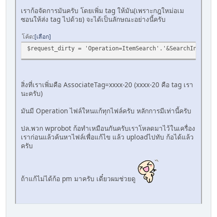
เราก้อจัดการมันครับ โดยเพิ่ม tag ให้มัน(เพราะกฎใหม่อเม
ซอนให้ส่ง tag ไปด้วย) จะได้เป็นลักษณะอย่างนี้ครับ
โค้ด
เลือก
$request_dirty = 'Operation=ItemSearch'.'&SearchIndex='.
สิ่งที่เราเพิ่มคือ AssociateTag=xxxx-20 (xxxx-20 คือ tag เรา
นะครับ)
มันมี Operation ไฟล์ใหนแก้ทุกไฟล์ครับ หลักการมีเท่านี้ครับ
ปล.พวก wprobot ก้อทำเหมือนกันครับเราโหลดมาไว้ในเครื่อง
เราก่อนแล้วค้นหาไฟล์เพื่อแก้ไข แล้ว uploadไปทับ ก้อได้แล้ว
ครับ
ถ้าแก้ไม่ได้ก้อ pm มาครับ เดี๋ยวผมช่วยดู