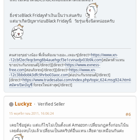
ยิ่งช่วงBlack Fridayทำเงินเป็นว่าเล่นครับ
แต่มาเกิดปัญหาก่อนBlack Fridayนี่ วัยรุ่นเซ็งนิดหน่อยครับ
คนสวยๆอย่างน้อง พี่เห็นท้องมาเยอะ..เหอะๆ[direct=
https://www.xn-
-12cbf2ecfeqcbmg8b4auehgcf3e1cvinadjv03b9k.com
]สมัครตัวแทน
ขายประกันรถยนต์[/direct][direct=
https://www.exness-
free.com
]สอนforex[/direct][direct=
https://www.xn-
-12c3bbdobk3dfc9hrbo03aoc.com
]ต่อประกันรถยนต์[/direct]
[direct=
https://www.tradesabai.com/index.php/topic,624.msg924.html#msg9
สมัครเปิดบัญชี
forexใหม่ล่าสุด[/direct]
Luckyz
Verified Seller
15 พฤศจิกายน 2011, 16:06:24
#6
เคยใช้อยู่ค่ะ แต่แก้ไขไม่เป็นตั้งแต่ Amazon เปลี่ยนกฎครั้งก่อนโน้น
เลยต้องลบไปแล้วเปลี่ยนเป็นสคริปท์อื่นแทน เสียดายเหมือนกันค่ะ