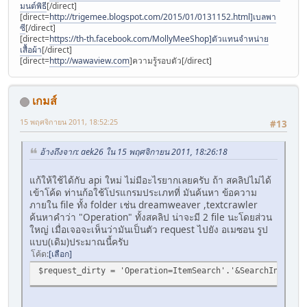
มนต์พิธี
[/direct]
[direct=
http://trigemee.blogspot.com/2015/01/0131152.html]เบลพา
ซี
[/direct]
[direct=
https://th-th.facebook.com/MollyMeeShop]ตัวแทนจําหน่าย
เสื้อผ้า
[/direct]
[direct=
http://wawaview.com
]ความรู้รอบตัว[/direct]
เกมส์
15 พฤศจิกายน 2011, 18:52:25
#13
อ้างถึงจาก: aek26 ใน 15 พฤศจิกายน 2011, 18:26:18
แก้ให้ใช้ได้กับ api ใหม่ ไม่มีอะไรยากเลยครับ ถ้า สคลิปไม่ได้
เข้าโค้ด ท่านก้อใช้โปรแกรมประเภทที่ มันค้นหา ข้อความ
ภายใน file ทั้ง folder เช่น dreamweaver ,textcrawler
ค้นหาคำว่า "Operation" ทั้งสคลิป น่าจะมี 2 file นะโดยส่วน
ใหญ่ เมื่อเจอจะเห็นว่ามันเป็นตัว request ไปยัง อเมซอน รูป
แบบ(เดิม)ประมาณนี้ครับ
โค้ด
เลือก
$request_dirty = 'Operation=ItemSearch'.'&SearchIndex='.