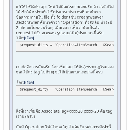
แก้ให้ใช้ได้กับ api ใหม่ ไม่มีอะไรยากเลยครับ ถ้า สคลิปไม่
ได้เข้าโค้ด ท่านก้อใช้โปรแกรมประเภทที่ มันค้นหา
ข้อความภายใน file ทั้ง folder เช่น dreamweaver
,textcrawler ค้นหาคำว่า "Operation" ทั้งสคลิป น่าจะมี
2 file นะโดยส่วนใหญ่ เมื่อเจอจะเห็นว่ามันเป็นตัว
request ไปยัง อเมซอน รูปแบบ(เดิม)ประมาณนี้ครับ
โค้ด
เลือก
$request_dirty = 'Operation=ItemSearch'.'&SearchIndex=
เราก้อจัดการมันครับ โดยเพิ่ม tag ให้มัน(เพราะกฎใหม่อเม
ซอนให้ส่ง tag ไปด้วย) จะได้เป็นลักษณะอย่างนี้ครับ
โค้ด
เลือก
$request_dirty = 'Operation=ItemSearch'.'&SearchIndex=
สิ่งที่เราเพิ่มคือ AssociateTag=xxxx-20 (xxxx-20 คือ tag
เรานะครับ)
มันมี Operation ไฟล์ใหนแก้ทุกไฟล์ครับ หลักการมีเท่านี้