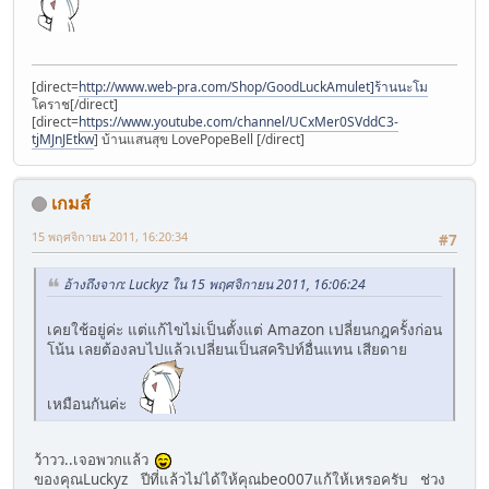
[direct=
http://www.web-pra.com/Shop/GoodLuckAmulet]ร้านนะโม
โคราช[/direct]
[direct=
https://www.youtube.com/channel/UCxMer0SVddC3-
tjMJnJEtkw
] บ้านแสนสุข LovePopeBell [/direct]
เกมส์
15 พฤศจิกายน 2011, 16:20:34
#7
อ้างถึงจาก: Luckyz ใน 15 พฤศจิกายน 2011, 16:06:24
เคยใช้อยู่ค่ะ แต่แก้ไขไม่เป็นตั้งแต่ Amazon เปลี่ยนกฎครั้งก่อน
โน้น เลยต้องลบไปแล้วเปลี่ยนเป็นสคริปท์อื่นแทน เสียดาย
เหมือนกันค่ะ
ว้าวว..เจอพวกแล้ว
ของคุณLuckyz ปีที่แล้วไม่ได้ให้คุณbeo007แก้ให้เหรอครับ ช่วง