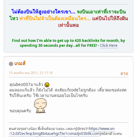
ไม่ต้องบินให้สูงอย่างใครเขา...
จงบินเอาเท่าที่เราจะบิน
ไหว
ท่าที่บินไม่จำเป็นต้องเหมือนใคร...
แค่บินไปให้ถึงฝัน
เท่านั้นพอ
Find out how I'm able to get up to 420 backlinks for month, by
spending 30 seconds per day...all for FREE!
-
Click Here
เกมส์
15 พฤศจิกายน 2011, 21:11:18
#16
คุณbeo007มาแล้ว
ผมลองแก้แล้ว ก็ยังไม่ได้ สงสัยแก้codeไม่ถูกต้อง เดี๋ยวผมขอส่งสค
ริปให้นะครับ ใช้เวลานานหน่อยไม่เป็นไรครับ
ขอบคุณครับ
คนสวยๆอย่างน้อง พี่เห็นท้องมาเยอะ..เหอะๆ[direct=
https://www.xn-
-12cbf2ecfeqcbmg8b4auehgcf3e1cvinadjv03b9k.com
]สมัครตัวแทน