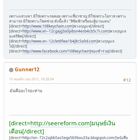
เพราะแสวงหา มิใช่เพราะรอคอย เพราะเชี่ยวชาญ มิใช่เพราะโอกาส เพราะ
สามารถ มิใช่เพราะโชคช่วย ดังนี้แล้ว "ลิขิตฟ้าหรือจะสู้มานะตน"
[direct=
http://www.108keychain.com
]พวงกุญแจ[/direct]
[direct=
http://www.xn--12cgajg3a0jxbsn4esb4cb5c7i.com
]พวงกุญแจ
อะคริลิค[/direct]
[direct=
http://www.xn--12clet6fwa1b4j8c5a0d.com
]พวงกุญแจ
ไม้[/direct]
[direct=
http://www.facebook.com/108keychain]ของชำร่วย
[/direct]
Gunner12
15 พฤศจิกายน 2011, 18:28:04
#12
มันคืออะไรอะท่าน
[direct=
http://seereform.com
]มนุษย์เงิน
เดือน[/direct]
[direct=
http://xn--72c2ajbb5as5egx5b5bou33a.blogspot.com/]หนังสือ