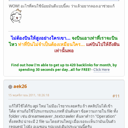
WOW! อะไรที่คนใช้น้อยมันดีแบบนี้ละ ว่าแล้วอยากลองเอาช่วยแก้
ไม่ต้องบินให้สูงอย่างใครเขา...
จงบินเอาเท่าที่เราจะบิน
ไหว
ท่าที่บินไม่จำเป็นต้องเหมือนใคร...
แค่บินไปให้ถึงฝัน
เท่านั้นพอ
Find out how I'm able to get up to 420 backlinks for month, by
spending 30 seconds per day...all for FREE!
-
Click Here
aek26
15 พฤศจิกายน 2011, 18:26:18
#11
แก้ให้ใช้ได้กับ api ใหม่ ไม่มีอะไรยากเลยครับ ถ้า สคลิปไม่ได้เข้า
โค้ด ท่านก้อใช้โปรแกรมประเภทที่ มันค้นหา ข้อความภายใน file ทั้ง
folder เช่น dreamweaver ,textcrawler ค้นหาคำว่า "Operation"
ทั้งสคลิป น่าจะมี 2 file นะโดยส่วนใหญ่ เมื่อเจอจะเห็นว่ามันเป็นตัว
request ไปยัง อเมซอน รูปแบบ(เดิม)ประมาณนี้ครับ