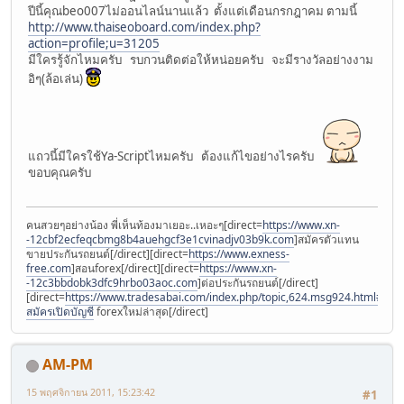
ปีนี้คุณbeo007ไม่ออนไลน์นานแล้ว ตั้งแต่เดือนกรกฎาคม ตามนี้
http://www.thaiseoboard.com/index.php?
action=profile;u=31205
มีใครรู้จักไหมครับ รบกวนติดต่อให้หน่อยครับ จะมีรางวัลอย่างงาม
อิๆ(ล้อเล่น)
แถวนี้มีใครใช้Ya-Scriptไหมครับ ต้องแก้ไขอย่างไรครับ
ขอบคุณครับ
คนสวยๆอย่างน้อง พี่เห็นท้องมาเยอะ..เหอะๆ[direct=
https://www.xn-
-12cbf2ecfeqcbmg8b4auehgcf3e1cvinadjv03b9k.com
]สมัครตัวแทน
ขายประกันรถยนต์[/direct][direct=
https://www.exness-
free.com
]สอนforex[/direct][direct=
https://www.xn-
-12c3bbdobk3dfc9hrbo03aoc.com
]ต่อประกันรถยนต์[/direct]
[direct=
https://www.tradesabai.com/index.php/topic,624.msg924.html#msg9
สมัครเปิดบัญชี
forexใหม่ล่าสุด[/direct]
AM-PM
15 พฤศจิกายน 2011, 15:23:42
#1