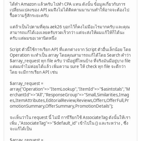
ได้ทำ Amazon แล้วครับ ไปทำ CPA แทน ดังนั้น ข้อมูลเกี่ยวกับการ
เปลี่ยนแปลงของ API ผมจึงไม่ได้ติดตามมานานทำให้อาจจะต้องไป
รื้อความรู้สักระยะครับ
แต่ถ้าเป็นไปตามที่คุณ aek26 บอกไว้ก็คงไม่มีอะไรมากครับ และคุณ
สามารถแก้ได้เองเลยครับรวดเร็วกว่า แต่จะส่งให้ผมแก้ให้ก็ได้นะ
ครับ แต่ผมขอเวลานิดหนึ่ง
Script ตัวนี้ใช้การเรียก API ที่แตกต่างจาก Script ตัวอื่นเล็กน้อย โดย
Operation จะทำเป็น array โดยคุณสามารถแก้ได้โดย Search คำว่า
$array_request ทุก file ครับ ว่ามีอยู่ที่ไหนบ้าง ที่จริงมันมีอยู่บาง file
แต่ผมจำไม่ค่อยได้แล้ว เพิ่มความ sure ให้ check ทุก file จะดีกว่า
โดย จะมีการเรียก API เช่น
$array_request =
array("Operation"=>"ItemLookup","ItemId"=>"$asintotals","M
erchantId"=>"All","ResponseGroup"=>"Small,Similarities,Imag
es,ItemAttributes,EditorialReview,Reviews,Offers,OfferFull,Pr
omotionSummary,OfferSummary,PromotionDetails");
จะเห็นว่าใน request นี้ ไม่มี การเีรียกใช้ AssociateTag ดังนั้นให้เรา
เพิ่ม ,"AssociateTag"=>"$default_id" เข้าไปใน () และระหว่าง , ซึ่ง
จะแก้ได้เป็น
$array_request =