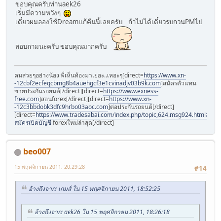
ขอบคุณครับท่านaek26
เริ่มมีความหวังๆ
เดี๋ยวผมลองใช้Dreamแก้คืนนี้เลยครับ ถ้าไม่ได้เดี๋ยวรบกวนPMไป
สอบถามนะครับ ขอบคุณมากครับ
คนสวยๆอย่างน้อง พี่เห็นท้องมาเยอะ..เหอะๆ[direct=
https://www.xn-
-12cbf2ecfeqcbmg8b4auehgcf3e1cvinadjv03b9k.com
]สมัครตัวแทน
ขายประกันรถยนต์[/direct][direct=
https://www.exness-
free.com
]สอนforex[/direct][direct=
https://www.xn-
-12c3bbdobk3dfc9hrbo03aoc.com
]ต่อประกันรถยนต์[/direct]
[direct=
https://www.tradesabai.com/index.php/topic,624.msg924.html#msg9
สมัครเปิดบัญชี
forexใหม่ล่าสุด[/direct]
beo007
15 พฤศจิกายน 2011, 20:29:28
#14
อ้างถึงจาก: เกมส์ ใน 15 พฤศจิกายน 2011, 18:52:25
อ้างถึงจาก: aek26 ใน 15 พฤศจิกายน 2011, 18:26:18