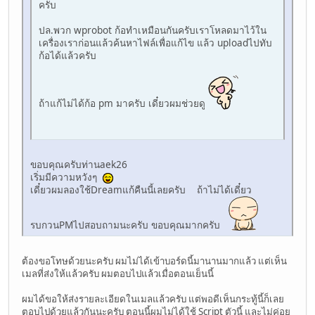
ครับ
ปล.พวก wprobot ก้อทำเหมือนกันครับเราโหลดมาไว้ใน
เครื่องเราก่อนแล้วค้นหาไฟล์เพื่อแก้ไข แล้ว uploadไปทับ
ก้อได้แล้วครับ
ถ้าแก้ไม่ได้ก้อ pm มาครับ เดี๋ยวผมช่วยดู
ขอบคุณครับท่านaek26
เริ่มมีความหวังๆ
เดี๋ยวผมลองใช้Dreamแก้คืนนี้เลยครับ ถ้าไม่ได้เดี๋ยว
รบกวนPMไปสอบถามนะครับ ขอบคุณมากครับ
ต้องขอโทษด้วยนะครับ ผมไม่ได้เข้าบอร์ดนี้มานานมากแล้ว แต่เห็น
เมลที่ส่งให้แล้วครับ ผมตอบไปแล้วเมื่อตอนเย็นนี้
ผมได้ขอให้ส่งรายละเอียดในเมลแล้วครับ แต่พอดีเห็นกระทู้นี้ก็เลย
ตอบไปด้วยแล้วกันนะครับ ตอนนี้ผมไม่ได้ใช้ Script ตัวนี้ และไม่ค่อย