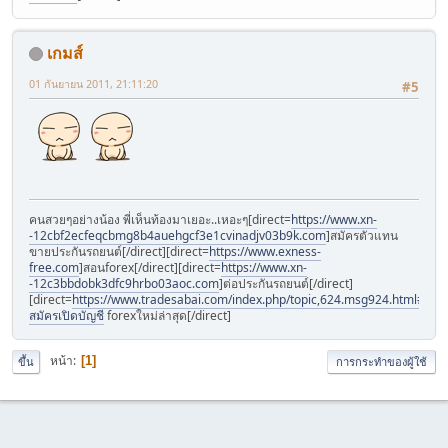
เกมส์
01 กันยายน 2011, 21:11:20
#5
คนสวยๆอย่างน้อง พี่เห็นท้องมาเยอะ..เหอะๆ[direct=
https://www.xn-
-12cbf2ecfeqcbmg8b4auehgcf3e1cvinadjv03b9k.com
]สมัครตัวแทน
ขายประกันรถยนต์[/direct][direct=
https://www.exness-
free.com
]สอนforex[/direct][direct=
https://www.xn-
-12c3bbdobk3dfc9hrbo03aoc.com
]ต่อประกันรถยนต์[/direct]
[direct=
https://www.tradesabai.com/index.php/topic,624.msg924.html#msg9
สมัครเปิดบัญชี
forexใหม่ล่าสุด[/direct]
หน้า
1
ขึ้น
การกระทำของผู้ใช้