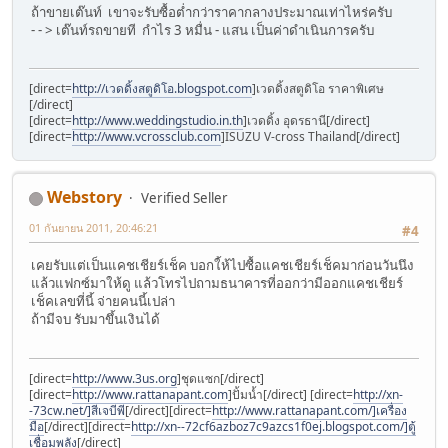
ถ้าขายเต๊นท์ เขาจะรับซื้อต่ำกว่าราคากลางประมาณเท่าไหร่ครับ
- - > เต๊นท์รถขายที กำไร 3 หมื่น - แสน เป็นค่าดำเนินการครับ
[direct=
http://เวดดิ้งสตูดิโอ.blogspot.com
]เวดดิ้งสตูดิโอ ราคาพิเศษ
[/direct]
[direct=
http://www.weddingstudio.in.th
]เวดดิ้ง อุดรธานี[/direct]
[direct=
http://www.vcrossclub.com
]ISUZU V-cross Thailand[/direct]
Webstory
Verified Seller
01 กันยายน 2011, 20:46:21
#4
เคยรับแต่เป็นแคชเชียร์เช็ค บอกใ้ห้ไปซื้อแคชเชียร์เช็คมาก่อนวันนึง
แล้วแฟกซ์มาให้ดู แล้วโทรไปถามธนาคารที่ออกว่ามีออกแคชเชียร์
เช็คเลขที่นี้ จ่ายคนนี้เปล่า
ถ้ามีจบ รับมาขึ้นเงินได้
[direct=
http://www.3us.org
]ชุดแซก[/direct]
[direct=
http://www.rattanapant.com
]ปั้มน้ำ[/direct] [direct=
http://xn-
-73cw.net/]สีเจบีพี
[/direct][direct=
http://www.rattanapant.com/]เครื่อง
มือ
[/direct][direct=
http://xn--72cf6azboz7c9azcs1f0ej.blogspot.com/]ตู้
เชื่อมพลัง
[/direct]