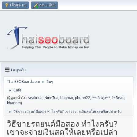
เข้าสู่ระบบ
ลงทะเบียน
เมนูหลัก
ThaiSEOBoard.com
อื่นๆ
►
Cafe
►
(ผู้ดูแลทั่วไป:
sealinda
,
NineTua
,
bugmai
,
pburin22
,
*~เก้าคุง~*
,
I~Beau
,
khanom
)
วิธีขายรถยนต์มือสอง ทำไงครับ? เขาจะจ่ายเงินสดให้เลยหรือเปล่าครับ
►
วิธีขายรถยนต์มือสอง ทำไงครับ?
เขาจะจ่ายเงินสดให้เลยหรือเปล่า