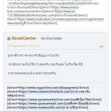
-12cbf2ecfeqcbmg8b4auehgcf3e1cvinadjv03b9k.com
]สมัครตัวแทน
ขายประกันรถยนต์[/direct][direct=
https://www.exness-
free.com
]สอนforex[/direct][direct=
https://www.xn-
-12c3bbdobk3dfc9hrbo03aoc.com
]ต่อประกันรถยนต์[/direct]
[direct=
https://www.tradesabai.com/index.php/topic,624.msg924.html#msg9
สมัครเปิดบัญชี
forexใหม่ล่าสุด[/direct]
SknetCenter
Verified Seller
01 กันยายน 2011, 20:21:13
#1
ดูรถ-ตีราคา-ตกลง-ทำสัญญา-จ่ายเงิน
เขาต้องจ่ายเงินให้เราเลยครับ ขอเงินสด ไม่รับเช็ค อิอิ
ราคาลดหย่อนแล้วแต่สภาพรถครับ
[direct=
http://www.nygonline.com/]Nayagreen
[/direct]
[direct=
https://www.sesaminthailand.com/]นาย่าเซซามีน
พลัส
[/direct]
[direct=
https://www.spnetworkonline.com/]เอสพีเน็ตเวิร์ค
[/direct]
[direct=
https://www.spsesameoil.com/]เอสพีเซซามีออยล์
[/direct]
[direct=
https://www.madamefin.net/]มาดามฟิน
[/direct]