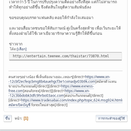
เวลากว่า 5 ปี ในการปรับปรุงความคิดอย่างถึงที่สุด แต่ก็ไม่สามารถ
ทำให้ทุกอย่างดีขึ้น จึงตัดสินใจยุติความสัมพันธ์ลง
ขอขอบคุณบรรดาแฟนคลับ คอยให้กำลังใจเสมอมา
และวอนสื่อมวลชนขอให้สัมภาษณ์ คู่เป็นครั้งสุดท้าย เพื่อเว้นระยะให้
ทั้งสองฝ่ายได้ใช้เวลาเยียวยารักษาความรู้สึกให้ดีขึ้นก่อน
ข่าวจาก
โค้ด
เลือก
http://entertain.teenee.com/thaistar/73870.html
คนสวยๆอย่างน้อง พี่เห็นท้องมาเยอะ..เหอะๆ[direct=
https://www.xn-
-12cbf2ecfeqcbmg8b4auehgcf3e1cvinadjv03b9k.com
]สมัครตัวแทน
ขายประกันรถยนต์[/direct][direct=
https://www.exness-
free.com
]สอนforex[/direct][direct=
https://www.xn-
-12c3bbdobk3dfc9hrbo03aoc.com
]ต่อประกันรถยนต์[/direct]
[direct=
https://www.tradesabai.com/index.php/topic,624.msg924.html#msg9
สมัครเปิดบัญชี
forexใหม่ล่าสุด[/direct]
หน้า
1
ขึ้น
การกระทำของผู้ใช้