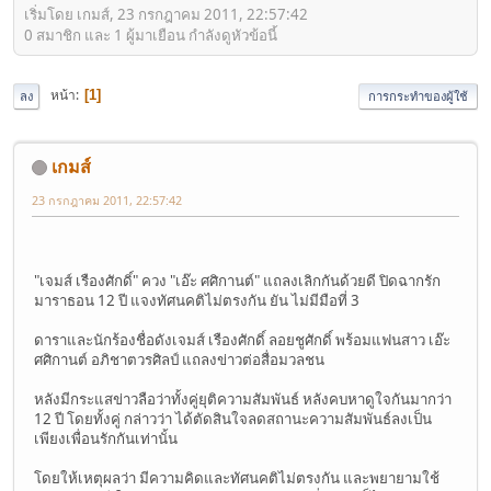
เริ่มโดย เกมส์, 23 กรกฎาคม 2011, 22:57:42
0 สมาชิก และ 1 ผู้มาเยือน กำลังดูหัวข้อนี้
หน้า
1
ลง
การกระทำของผู้ใช้
เกมส์
23 กรกฎาคม 2011, 22:57:42
"เจมส์ เรืองศักดิ์" ควง "เอ๊ะ ศศิกานต์" แถลงเลิกกันด้วยดี ปิดฉากรัก
มาราธอน 12 ปี แจงทัศนคติไม่ตรงกัน ยัน ไม่มีมือที่ 3
ดาราและนักร้องชื่อดังเจมส์ เรืองศักดิ์ ลอยชูศักดิ์ พร้อมแฟนสาว เอ๊ะ
ศศิกานต์ อภิชาตวรศิลป์ แถลงข่าวต่อสื่อมวลชน
หลังมีกระแสข่าวลือว่าทั้งคู่ยุติความสัมพันธ์ หลังคบหาดูใจกันมากว่า
12 ปี โดยทั้งคู่ กล่าวว่า ได้ตัดสินใจลดสถานะความสัมพันธ์ลงเป็น
เพียงเพื่อนรักกันเท่านั้น
โดยให้เหตุผลว่า มีความคิดและทัศนคติไม่ตรงกัน และพยายามใช้