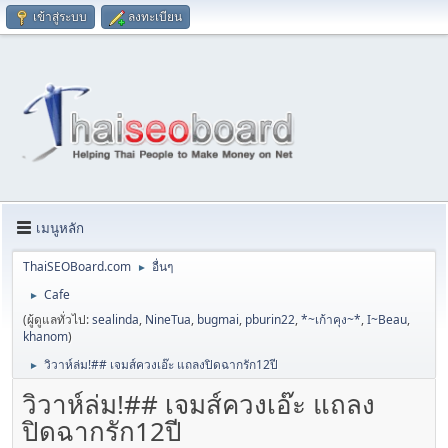
เข้าสู่ระบบ
ลงทะเบียน
เมนูหลัก
ThaiSEOBoard.com
อื่นๆ
►
Cafe
►
(ผู้ดูแลทั่วไป:
sealinda
,
NineTua
,
bugmai
,
pburin22
,
*~เก้าคุง~*
,
I~Beau
,
khanom
)
วิวาห์ล่ม!## เจมส์ควงเอ๊ะ แถลงปิดฉากรัก12ปี
►
วิวาห์ล่ม!## เจมส์ควงเอ๊ะ แถลง
ปิดฉากรัก12ปี