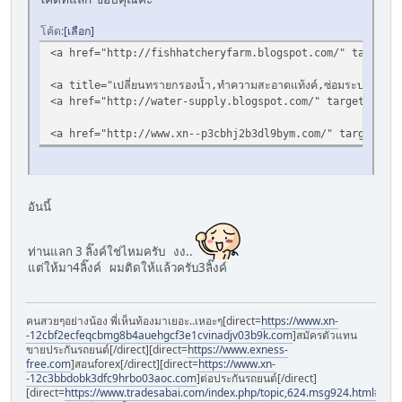
โค้ด
เลือก
<a href="http://fishhatcheryfarm.blogspot.com/" target="_blan
<a title="เปลี่ยนทรายกรองน้ำ,ทำความสะอาดแท้งค์,ซ่อมระบบประ
<a href="http://water-supply.blogspot.com/" target="_blank"
<a href="http://www.xn--p3cbhj2b3dl9bym.com/" target="_blan
อันนี้
ท่านแลก 3 ลิ๊งค์ใช่ไหมครับ งง..
แต่ให้มา4ลิ๊งค์ ผมติดให้แล้วครับ3ลิ๊งค์
คนสวยๆอย่างน้อง พี่เห็นท้องมาเยอะ..เหอะๆ[direct=
https://www.xn-
-12cbf2ecfeqcbmg8b4auehgcf3e1cvinadjv03b9k.com
]สมัครตัวแทน
ขายประกันรถยนต์[/direct][direct=
https://www.exness-
free.com
]สอนforex[/direct][direct=
https://www.xn-
-12c3bbdobk3dfc9hrbo03aoc.com
]ต่อประกันรถยนต์[/direct]
[direct=
https://www.tradesabai.com/index.php/topic,624.msg924.html#msg9