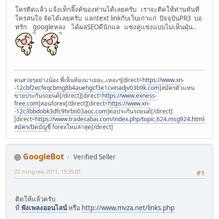
ใครติดแล้ว แจ้งเท็กลิ๊งค์ของท่านได้เลยครับ เราจะติดให้ท่านทันที
ใครสนใจ จัดได้เลยครับ แลกtext linkกับเว็บเก่าแก่ ปัจจุบันPR3 บอ
ทรัก googleหลง ได้ผลSEOดีนักแล แซงคู่แข่งแบบไม่เห็นฝุ่น..
คนสวยๆอย่างน้อง พี่เห็นท้องมาเยอะ..เหอะๆ[direct=
https://www.xn-
-12cbf2ecfeqcbmg8b4auehgcf3e1cvinadjv03b9k.com
]สมัครตัวแทน
ขายประกันรถยนต์[/direct][direct=
https://www.exness-
free.com
]สอนforex[/direct][direct=
https://www.xn-
-12c3bbdobk3dfc9hrbo03aoc.com
]ต่อประกันรถยนต์[/direct]
[direct=
https://www.tradesabai.com/index.php/topic,624.msg924.html#msg9
สมัครเปิดบัญชี
forexใหม่ล่าสุด[/direct]
GoogleBot
Verified Seller
22 กรกฎาคม 2011, 19:35:01
#1
ติดให้แล้วครับ
ที่
ฟังเพลงออนไลน์
หรือ
http://www.mvza.net/links.php