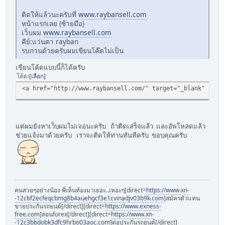
ติดให้แล้วนะครับที่
www.raybansell.com
หน้าแรกเลย (ซ้ายมือ)
เว็บผม
www.raybansell.com
คีย์:แว่นตา rayban
รบกวนด้วยครับผมเขียนโค๊ตไม่เป็น
เขียนโค้ดแบบนี้ก็ได้ครับ
โค้ด
เลือก
<a href="http://www.raybansell.com/" target="_blank" title
แต่ผมยังหาเว็บผมไม่เจอนะครับ ถ้าติดเสร็จแล้ว และอัพโหลดแล้ว
ช่วยแจ้งมาด้วยครับ เราจะติดให้ท่านทันทีครับ ขอบคุณครับ
คนสวยๆอย่างน้อง พี่เห็นท้องมาเยอะ..เหอะๆ[direct=
https://www.xn-
-12cbf2ecfeqcbmg8b4auehgcf3e1cvinadjv03b9k.com
]สมัครตัวแทน
ขายประกันรถยนต์[/direct][direct=
https://www.exness-
free.com
]สอนforex[/direct][direct=
https://www.xn-
-12c3bbdobk3dfc9hrbo03aoc.com
]ต่อประกันรถยนต์[/direct]