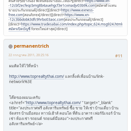
คนสวยๆอย่างน้อง พี่เห็นท้องมาเยอะ..เหอะๆ[direct=
https://www.xn-
-12cbf2ecfeqcbmg8b4auehgcf3e1cvinadjv03b9k.com
]สมัครตัวแทน
ขายประกันรถยนต์[/direct][direct=
https://www.exness-
free.com
]สอนforex[/direct][direct=
https://www.xn-
-12c3bbdobk3dfc9hrbo03aoc.com
]ต่อประกันรถยนต์[/direct]
[direct=
https://www.tradesabai.com/index.php/topic,624.msg924.html#msg9
สมัครเปิดบัญชี
forexใหม่ล่าสุด[/direct]
permanentrich
22 กรกฎาคม 2011, 20:25:16
#11
ผมติดให้ไว้ที่หน้า
http://www.toprealtythai.com/
แลกลิ้งค์เพื่อนบ้าน/link-
network%3E
โค๊ดของผมนะครับ
<a href="
http://www.toprealtythai.com/
" target="_blank"
title="ลงประกาศฟรี อสังหาริมทรัพย์ ซื้อ ขาย ให้เช่า บ้านเดี่ยว บ้าน
จัดสรร บ้านมือสอง ทาวน์เฮ้าส์ คอนโด ที่ดิน อาคาร เฟอร์นิเจอร์ บ้าน
เช่า ห้องเช่า รถยนต์ รถยนต์มือสอง">ลงประกาศฟรี
อสังหาริมทรัพย์</a>