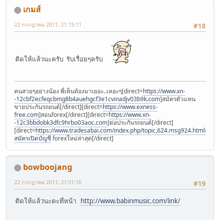
เกมส์
22 กรกฎาคม 2011, 21:15:11
#18
ติดให้แล้วนะครับ รับเรื่อยๆครับ
คนสวยๆอย่างน้อง พี่เห็นท้องมาเยอะ..เหอะๆ[direct=
https://www.xn-
-12cbf2ecfeqcbmg8b4auehgcf3e1cvinadjv03b9k.com
]สมัครตัวแทน
ขายประกันรถยนต์[/direct][direct=
https://www.exness-
free.com
]สอนforex[/direct][direct=
https://www.xn-
-12c3bbdobk3dfc9hrbo03aoc.com
]ต่อประกันรถยนต์[/direct]
[direct=
https://www.tradesabai.com/index.php/topic,624.msg924.html#msg9
สมัครเปิดบัญชี
forexใหม่ล่าสุด[/direct]
bowboojang
22 กรกฎาคม 2011, 21:51:16
#19
ติดให้แล้วนะคะที่หน้า
http://www.babinmusic.com/link/