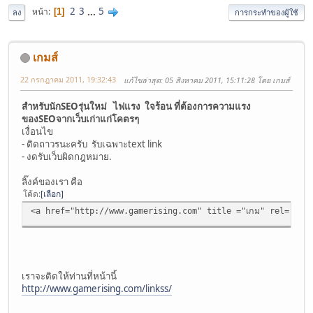
2
3
...
5
หน้า
1
ลง
การกระทำของผู้ใช้
เกมส์
22 กรกฎาคม 2011, 19:32:43
แก้ไขล่าสุด
: 05 สิงหาคม 2011, 15:11:28 โดย เกมส์
สำหรับนักSEOรุ่นใหม่ ไฟแรง ใจร้อน ที่ต้องการความแรง
ของSEOจากเว็บเก่าแก่โคตรๆ
เงื่อนไข
- ติดถาวรนะครับ รับเฉพาะtext link
- งดรับเว็บผิดกฎหมาย.
ลิ๊งค์ของเรา คือ
โค้ด
เลือก
<a href="http://www.gamerising.com" title ="เกม" rel="dof
เราจะติดให้ท่านที่หน้านี้
http://www.gamerising.com/linkss/