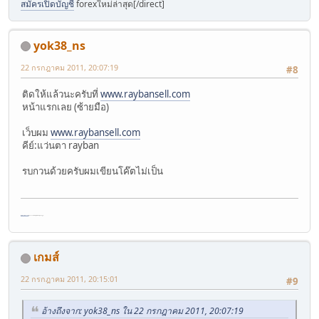
สมัครเปิดบัญชี
forexใหม่ล่าสุด[/direct]
yok38_ns
22 กรกฎาคม 2011, 20:07:19
#8
ติดให้แล้วนะครับที่
www.raybansell.com
หน้าแรกเลย (ซ้ายมือ)
เว็บผม
www.raybansell.com
คีย์:แว่นตา rayban
รบกวนด้วยครับผมเขียนโค๊ตไม่เป็น
ขายส่งอุปกรณ์ปลูกต้นไม้[direct=
https://www.thaigrower.co
เกมส์
22 กรกฎาคม 2011, 20:15:01
#9
อ้างถึงจาก: yok38_ns ใน 22 กรกฎาคม 2011, 20:07:19