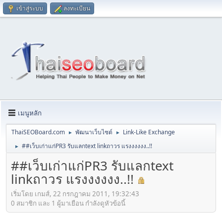
เข้าสู่ระบบ
ลงทะเบียน
เมนูหลัก
ThaiSEOBoard.com
พัฒนาเว็บไซต์
Link-Like Exchange
►
►
##เว็บเก่าแก่PR3 รับแลกtext linkถาวร แรงงงงงง..!!
►
##เว็บเก่าแก่PR3 รับแลกtext
linkถาวร แรงงงงงง..!!
เริ่มโดย เกมส์, 22 กรกฎาคม 2011, 19:32:43
0 สมาชิก และ 1 ผู้มาเยือน กำลังดูหัวข้อนี้