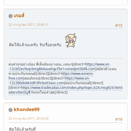
เกมส์
22 กรกฎาคม 2011, 20:40:31
#15
ติดให้แล้วนะครับ รับเรื่อยๆครับ
คนสวยๆอย่างน้อง พี่เห็นท้องมาเยอะ..เหอะๆ[direct=
https://www.xn-
-12cbf2ecfeqcbmg8b4auehgcf3e1cvinadjv03b9k.com
]สมัครตัวแทน
ขายประกันรถยนต์[/direct][direct=
https://www.exness-
free.com
]สอนforex[/direct][direct=
https://www.xn-
-12c3bbdobk3dfc9hrbo03aoc.com
]ต่อประกันรถยนต์[/direct]
[direct=
https://www.tradesabai.com/index.php/topic,624.msg924.html#msg9
สมัครเปิดบัญชี
forexใหม่ล่าสุด[/direct]
khondee99
22 กรกฎาคม 2011, 20:54:28
#16
ติดให้แล้วครับที่