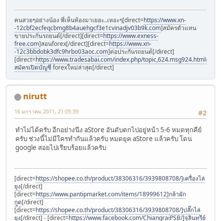
คนสวยๆอย่างน้อง พี่เห็นท้องมาเยอะ..เหอะๆ[direct=
https://www.xn-
-12cbf2ecfeqcbmg8b4auehgcf3e1cvinadjv03b9k.com
]สมัครตัวแทน
ขายประกันรถยนต์[/direct][direct=
https://www.exness-
free.com
]สอนforex[/direct][direct=
https://www.xn-
-12c3bbdobk3dfc9hrbo03aoc.com
]ต่อประกันรถยนต์[/direct]
[direct=
https://www.tradesabai.com/index.php/topic,624.msg924.html#msg9
สมัครเปิดบัญชี
forexใหม่ล่าสุด[/direct]
nirutt
16 มกราคม 2011, 21:05:39
#2
ทำไม่ได้ครับ อีกอย่างนึง aStore อันดับตกไปอยู่หน้า 5-6 หมดทุกคีย์
ครับ ช่วงนี้ไม่มีใครทำกันแล้วครับ หมดยุค aStore แล้วครับ โดน
google สอยไปเรียบร้อยแล้วครับ
[direct=
https://shopee.co.th/product/38306316/3939808708/]เครื่องไล่
ยุง
[/direct]
[direct=
https://www.pantipmarket.com/items/18999612]กล้าผัก
กูด
[/direct]
[direct=
https://shopee.co.th/product/38306316/3939808708/]ปลั๊กไล่
ยุง
[/direct] - [direct=
https://www.facebook.com/ChiangraiPSB/]จุลินทรีย์