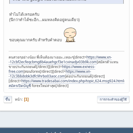
ทำไม่ได้เหรอครับ
(นึกว่าทำได้ซะอีก...ผมหลงคิดอยู่คนเดียว)
ขอบคุณมากครับ สำหรับคำตอบ
คนสวยๆอย่างน้อง พี่เห็นท้องมาเยอะ..เหอะๆ[direct=
https://www.xn-
-12cbf2ecfeqcbmg8b4auehgcf3e1cvinadjv03b9k.com
]สมัครตัวแทน
ขายประกันรถยนต์[/direct][direct=
https://www.exness-
free.com
]สอนforex[/direct][direct=
https://www.xn-
-12c3bbdobk3dfc9hrbo03aoc.com
]ต่อประกันรถยนต์[/direct]
[direct=
https://www.tradesabai.com/index.php/topic,624.msg924.html#msg9
สมัครเปิดบัญชี
forexใหม่ล่าสุด[/direct]
หน้า
1
ขึ้น
การกระทำของผู้ใช้