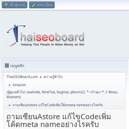
เข้าสู่ระบบ
ลงทะเบียน
เมนูหลัก
ThaiSEOBoard.com
ความรู้ทั่วไป
►
Amazon
►
(ผู้ดูแลทั่วไป:
sealinda
,
NineTua
,
bugmai
,
pburin22
,
*~เก้าคุง~*
,
I~Beau
,
khanom
)
ถามเซียนAstore แก้ไขCodeเพิ่มโค้ดmeta nameอย่างไรครับ
►
ถามเซียนAstore แก้ไขCodeเพิ่ม
โค้ดmeta nameอย่างไรครับ