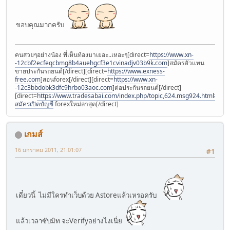
ขอบคุณมากครับ
คนสวยๆอย่างน้อง พี่เห็นท้องมาเยอะ..เหอะๆ[direct=
https://www.xn-
-12cbf2ecfeqcbmg8b4auehgcf3e1cvinadjv03b9k.com
]สมัครตัวแทน
ขายประกันรถยนต์[/direct][direct=
https://www.exness-
free.com
]สอนforex[/direct][direct=
https://www.xn-
-12c3bbdobk3dfc9hrbo03aoc.com
]ต่อประกันรถยนต์[/direct]
[direct=
https://www.tradesabai.com/index.php/topic,624.msg924.html#msg9
สมัครเปิดบัญชี
forexใหม่ล่าสุด[/direct]
เกมส์
16 มกราคม 2011, 21:01:07
#1
เดี๋ยวนี้ ไม่มีใครทำเว็บด้วย Astoreแล้วเหรอครับ
แล้วเวลาซับมิท จะVerifyอย่างไงเนี่ย