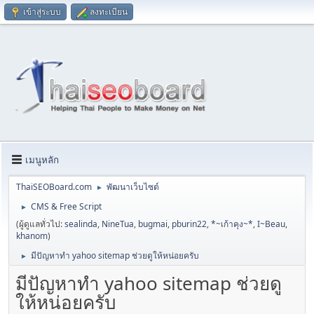
เข้าสู่ระบบ
ลงทะเบียน
เมนูหลัก
ThaiSEOBoard.com
พัฒนาเว็บไซต์
►
CMS & Free Script
►
(ผู้ดูแลทั่วไป:
sealinda
,
NineTua
,
bugmai
,
pburin22
,
*~เก้าคุง~*
,
I~Beau
,
khanom
)
มีปัญหาทำ yahoo sitemap ช่วยดูให้หน่อยครับ
►
มีปัญหาทำ yahoo sitemap ช่วยดู
ให้หน่อยครับ