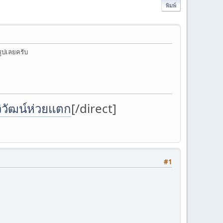
พิมพ์
รูปเลยครับ
ิวัฒน์ห่วยแตก
[/direct]
#1