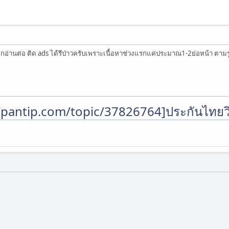
ลิกอ่านต่อ ติด ads ได้รึป่าวครับเพราะเนื้อหาช่วงแรกแค่ประมาณ1-2ย่อหน้า ตาม
/pantip.com/topic/37826764]ประกันไทยว