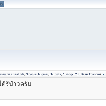
ยน
mnewbies
,
sealinda
,
NineTua
,
bugmai
,
pburin22
,
*~เก้าคุง~*
,
I~Beau
,
khanom
)
►
ด้รึป่าวครับ