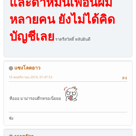
และด่าหมิ่นเพื่อนผม
หลายคน ยังไม่ได้คิด
บัญชีเลย
ราตรีสวัสดิ์ หลับฝันดี
แซงโลดอาว
16 พฤศจิกายน 2014, 01:47:53
#4
หือออ มาม่ารอบดึกหรอเนี่ยยย
ชั่ย