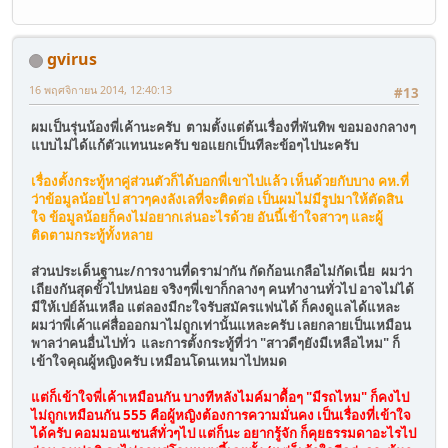
gvirus
16 พฤศจิกายน 2014, 12:40:13
#13
ผมเป็นรุ่นน้องพี่เค้านะครับ ตามตั้งแต่ต้นเรื่องที่พันทิพ ขอมองกลางๆ
แบบไม่ได้แก้ตัวแทนนะครับ ขอแยกเป็นทีละข้อๆไปนะครับ
เรื่องตั้งกระทู้หาคู่ส่วนตัวก็ได้บอกพี่เขาไปแล้ว เห็นด้วยกับบาง คห.ที่
ว่าข้อมูลน้อยไป สาวๆคงลังเลที่จะติดต่อ เป็นผมไม่มีรูปมาให้ตัดสิน
ใจ ข้อมูลน้อยก็คงไม่อยากเล่นอะไรด้วย อันนี้เข้าใจสาวๆ และผู้
ติดตามกระทู้ทั้งหลาย
ส่วนประเด็นฐานะ/การงานที่ดราม่ากัน กัดก้อนเกลือไม่กัดเนี่ย ผมว่า
เถียงกันสุดขั้วไปหน่อย จริงๆพี่เขาก็กลางๆ คนทำงานทั่วไป อาจไม่ได้
มีให้เปย์ล้นเหลือ แต่ลองมีกะใจรับสมัครแฟนได้ ก็คงดูแลได้แหละ
ผมว่าพี่เค้าแค่สื่อออกมาไม่ถูกเท่านั้นแหละครับ เลยกลายเป็นเหมือน
พาลว่าคนอื่นไปทั่ว และการตั้งกระทู้ที่ว่า "สาวดีๆยังมีเหลือไหม" ก็
เข้าใจคุณผู้หญิงครับ เหมือนโดนเหมาไปหมด
แต่ก็เข้าใจพี่เค้าเหมือนกัน บางทีหลังไมค์มาดื้อๆ "มีรถไหม" ก็คงไป
ไม่ถูกเหมือนกัน 555 คือผู้หญิงต้องการความมั่นคง เป็นเรื่องที่เข้าใจ
ได้ครับ คอมมอนเซนส์ทั่วๆไป แต่ก็นะ อยากรู้จัก ก็คุยธรรมดาอะไรไป