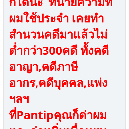
ก็ได้นะ ทนายความที่
ผมใช้ประจำ เคยทำ
สำนวนคดีมาแล้วไม่
ต่ำกว่า300คดี ทั้งคดี
อาญา,คดีภาษี
อากร,คดีบุคคล,แพ่ง
ฯลฯ
ที่Pantipคุณก็ด่าผม