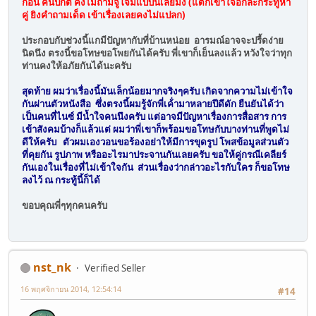
ก่อน คนปกติ คงไม่ถามจู่โจมแบบนี้เลยมั้ง (แต่ก็เข้าใจอีกล่ะกระทู้หา
คู่ ยิงคำถามเด็ด เข้าเรื่องเลยคงไม่แปลก)
ประกอบกับช่วงนี้แกมีปัญหากับที่บ้านหน่อย อารมณ์อาจจะปรี้ดง่าย
นิดนึง ตรงนี้ขอโทษขอโพยกันได้ครับ พี่เขาก็เย็นลงแล้ว หวังใจว่าทุก
ท่านคงให้อภัยกันได้นะครับ
สุดท้าย ผมว่าเรื่องนี้มันเล็กน้อยมากจริงๆครับ เกิดจากความไม่เข้าใจ
กันผ่านตัวหนังสือ ซึ่งตรงนี้ผมรู้จักพี่เค้่ามาหลายปีดีดัก ยืนยันได้ว่า
เป็นคนที่ไนซ์ มีน้ำใจคนนึงครับ แต่อาจมีปัญหาเรื่องการสื่อสาร การ
เข้าสังคมบ้างก็แล้วแต่ ผมว่าพี่เขาก็พร้อมขอโทษกับบางท่านที่พูดไม่
ดีให้ครับ ตัวผมเองวอนขอร้องอย่าให้มีการขุดรูป โพสข้อมูลส่วนตัว
ที่คุยกัน รูปภาพ หรืออะไรมาประจานกันเลยครับ ขอให้คู่กรณีเคลียร์
กันเองในเรื่องที่ไม่เข้าใจกัน ส่วนเรื่องว่ากล่าวอะไรกับใคร ก็ขอโทษ
ลงไว้ ณ กระทู้นี้ก็ได้
ขอบคุณพี่ๆทุกคนครับ
nst_nk
Verified Seller
16 พฤศจิกายน 2014, 12:54:14
#14