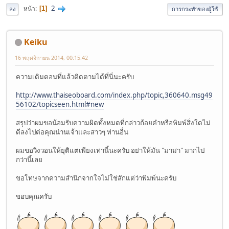
2
หน้า
1
ลง
การกระทำของผู้ใช้
Keiku
16 พฤศจิกายน 2014, 00:15:42
ความเดิมตอนที่แล้วติดตามได้ที่นี่นะครับ
http://www.thaiseoboard.com/index.php/topic,360640.msg49
56102/topicseen.html#new
สรุปว่าผมขอน้อมรับความผิดทั้งหมดที่กล่าวถ้อยคำหรือพิมพ์สิ่งใดไม่
ดีลงไปต่อคุณน่านเจ้าและสาวๆ ท่านอื่น
ผมขอวิงวอนให้ยุติแต่เพียงเท่านี้นะครับ อย่าให้มัน "มาม่า" มากไป
กว่านี้เลย
ขอโทษจากความสำนึกจากใจไม่ใช่สักแต่ว่าพิมพ์นะครับ
ขอบคุณครับ