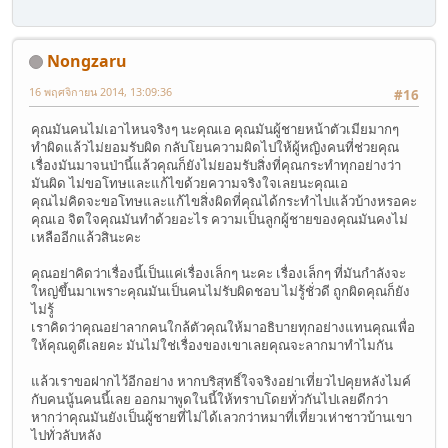
Nongzaru
16 พฤศจิกายน 2014, 13:09:36
#16
คุณมันคนไม่เอาไหนจริงๆ นะคุณเอ คุณมันผู้ชายหน้าตัวเมียมากๆ
ทำผิดแล้วไม่ยอมรับผิด กลับโยนความผิดไปให้ผู้หญิงคนที่ช่วยคุณ
เรื่องมันมาจนป่านี้แล้วคุณก็ยังไม่ยอมรับสิ่งที่คุณกระทำทุกอย่างว่า
มันผิด ไม่ขอโทษและแก้ไขด้วยความจริงใจเลยนะคุณเอ
คุณไม่คิดจะขอโทษและแก้ไขสิ่งผิดที่คุณได้กระทำไปแล้วบ้างหรอคะ
คุณเอ จิตใจคุณมันทำด้วยอะไร ความเป็นลูกผู้ชายของคุณมันคงไม่
เหลืออีกแล้วสินะคะ
คุณอย่าคิดว่าเรื่องนี้เป็นแค่เรื่องเล็กๆ นะคะ เรื่องเล็กๆ ที่มันกำลังจะ
ใหญ่ขึ้นมาเพราะคุณมันเป็นคนไม่รับผิดชอบ ไม่รู้ชั่วดี ถูกผิดคุณก็ยัง
ไม่รู้
เราคิดว่าคุณอย่าลากคนใกล้ตัวคุณให้มาอธิบายทุกอย่างแทนคุณเพื่อ
ให้คุณดูดีเลยคะ มันไม่ใช่เรื่องของเขาเลยคุณจะลากมาทำไมกัน
แล้วเราขอฝากไว้อีกอย่าง หากบริสุทธิ์ใจจริงอย่าเที่ยวไปคุยหลังไมค์
กับคนนู้นคนนี้เลย ออกมาพูดในนี้ให้ทราบโดยทั่วกันไปเลยดีกว่า
หากว่าคุณมันยังเป็นผู้ชายที่ไม่ได้เลวกว่าหมาที่เที่ยวเห่าชาวบ้านเขา
ไปทั่วลับหลัง