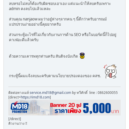
ลบหรอไม่ลบก็ต้องรับผิดชอบเอาเอง แต่แนะนำให้ลบครับเพราะ
admin คงลบไปแล้วแหละ
ส่วนคุณ nanjaow ผมว่าอยู๋ห่างๆจากคน ๆ นี้ดีกว่าครับอารณม์
แปรปรวนง่ายอย่างนี้คุยยากครับ
ส่วนกระทู้อะไรที่ไม่เกี่ยวกับงานการด้าน SEO หรือในบอร์ดนี้ก็ไปอยู่
คาเฟ่อะดีแล้วครับ
ด้วยความเคารพทุกท่านครับ สันติจงบังเกิด
กระทู้นี้ผมแจ้งลบนะครับตามนโยบายปรองดองของ คสช.
ติดต่อทางเมล์
service.md18@gmail.com
by ทวีศักดิ์ line : 0862600055
[direct=
https://imd18.com
]
[/direct]
คิวงานว่าง !!