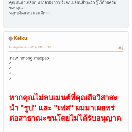
คุณมันน่าเกลียด น่ากลัวยิ่งกว่า"จิ้งจกเปลี่ยนสี"ซะอีก รู้ไว้ด้วยครับ
ขอบคุณ
หงุดหงิดแทน นอนดีกว่า
Keiku
16 พฤศจิกายน 2014, 00:55:39
#2
new_hmong_maepao
^
^
^
^
หากคุณไม่ลบเมนต์ที่คุณถือวิสาสะ
นำ "รูป" และ "เฟส" ผมมาเผยพร่
ต่อสาธาณะชนโดยไม่ได้รับอนุญาต