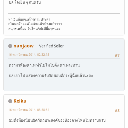
ปล.ใจเย็น ๆ กันครับ
หาเงินด๊อกๆแด๊กๆตามประสา
เป็นพ่อค้าออฟไลน์กะเค้าบ้างแย้วววว
สนุก+เหนื่อย วันไหนAdsดียิ้มๆหน่อย
nanjaow
Verified Seller
16 พฤศจิกายน 2014, 02:32:15
#7
ดราม่าห้องคาเฟ่ ทำไมไม่ไปตั้ง คาเฟ่ละท่าน
ปล เรา ไป แสดงความรับผิดชอบที่กระทู้นั้นแล้วนะคะ
Keiku
16 พฤศจิกายน 2014, 03:58:54
#8
ผมตั้งห้องนี้มันผิดวัตถุประสงค์ของห้องตรงไหนไม่ทราบครับ