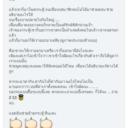
แล้วเขาก็มาโพสกระทู้ จนเพื่อนๆสมาชิกทนไม่ได้มาช่วยตอบ ช่วย
อธิบายอะไรให้
จนเรื่องบานปลายไปกันใหญ่ ....
เพื่อนที่มาตอบบางคนก็กลายเป็นงค์รักษ์พิทักน่านเจ้า
เจ้าของกระทู้เขาก็บอกว่าเขาตกเป็นจำเลยสังคมไปแล้ว เขาจนตรอก
แล้ว
แล้วก็มาบอกให้เราออกมาเคลีย (ดูภาพประกอบข้างบน)
คือเขาจะให้เราออกมาเครีย เราก็ออกมานี่ยังไงละคะ
เพียงแต่เราไม่เข้าใจว่า เขาเข้าใจผิดอะไรเกี่ยวกับตัวเรา ถึงได้พูดว่า
เราแบบนั้น
ช่วยพูดเหตุและผลมาให้ฟังหน่อยได้ไหม เพื่อจะได้อธิบายแก้ต่างได้
ถูก
หากจะมาด่ากัน ด่ากันไปก็ด่ากันมา พอไปไหนไม่เป็น
มาบอกเราว่า อ่อที่ด่าเราทั้งหมดหนะ เข้าใจผิดนะ .. .. ..
บอกจบแบบดื้อๆแบบนี้เลย ตกลงจะเอาแบบนี้เหรอคะ ก็ได้นะ .. ง่าย
ดี อิอิ
จบ.
แอดมินช่วยย้ายกระทู้ ทีนะคะ