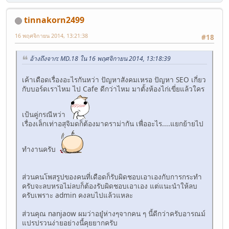
tinnakorn2499
16 พฤศจิกายน 2014, 13:21:38
#18
อ้างถึงจาก: MD.18 ใน 16 พฤศจิกายน 2014, 13:18:39
เค้าเดือดเรื่องอะไรกันหว่า ปัญหาสังคมเหรอ ปัญหา SEO เกี่ยว
กับบอร์ดเราไหม ไป Cafe ดีกว่าไหม มาตั้งห้องไก่เขี่ยแล้วใคร
เป้นคู่กรณีหว่า
เรื่องเล็กเท่าอสุจิมดก็ต้องมาดราม่ากัน เพื่ออะไร....แยกย้ายไป
ทำงานครับ
ส่วนคนโพสรูปของคนที่เดือดก็รับผิดชอบเอาเองกับการกระทำ
ครับจะลบหรอไม่ลบก็ต้องรับผิดชอบเอาเอง แต่แนะนำให้ลบ
ครับเพราะ admin คงลบไปแล้วแหละ
ส่วนคุณ nanjaow ผมว่าอยู๋ห่างๆจากคน ๆ นี้ดีกว่าครับอารณม์
แปรปรวนง่ายอย่างนี้คุยยากครับ