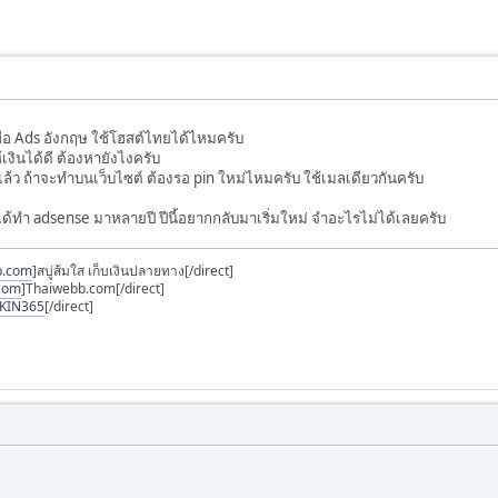
่อ Ads อังกฤษ ใช้โฮสต์ไทยได้ไหมครับ
้เงินได้ดี ต้องหายังไงครับ
แล้ว ถ้าจะทำบนเว็บไซต์ ต้องรอ pin ใหม่ไหมครับ ใช้เมลเดียวกันครับ
ด้ทำ adsense มาหลายปี ปีนี้อยากกลับมาเริ่มใหม่ จำอะไรไม่ได้เลยครับ
p.com
]สบู่ส้มใส เก็บเงินปลายทาง[/direct]
.com
]Thaiwebb.com[/direct]
SKIN365
[/direct]