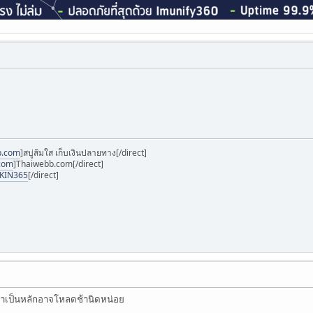
p.com
]สบู่ส้มใส เก็บเงินปลายทาง[/direct]
.com
]Thaiwebb.com[/direct]
SKIN365
[/direct]
ข้าเป็นหลักอาจโหลดช้านิดหน่อย