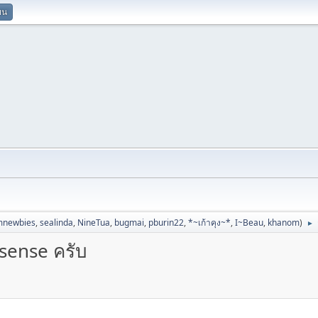
ยน
mnewbies
,
sealinda
,
NineTua
,
bugmai
,
pburin22
,
*~เก้าคุง~*
,
I~Beau
,
khanom
)
►
dsense ครับ