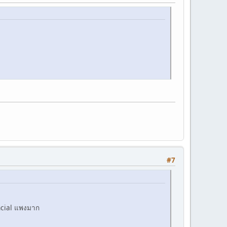
#7
ancial แพงมาก