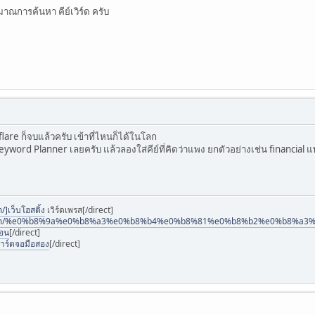
าณการค้นหา คีย์เวิร์ด ครับ
lare ก็จบแล้วครับ เข้าที่ไหนก็ได้ในโลก
eyword Planner เลยครับ แล้วลองใส่คีย์ที่คิดว่าแพง ยกตัวอย่างเช่น financial
]เว็บโฮสติ้ง
เวิร์ดเพรส[/direct]
o.com/%e0%b8%9a%e0%b8%a3%e0%b8%b4%e0%b8%81%e0%b8%b2%e0%b8%
ือน
[/direct]
การ์ดจอมือสอง
[/direct]