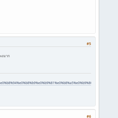
#5
 แพงมาก
a3%e0%b8%94%e0%b8%b9%e0%b9%81%e0%b8%a5%e0%b9%80%e0%b8%a7%e
#6