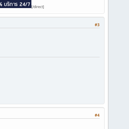
[/direct]
#3
#4