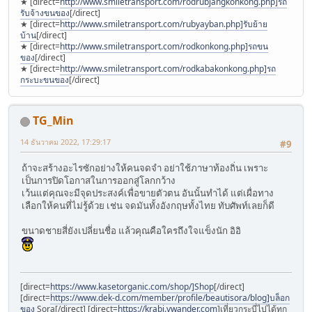
★ [direct=
http://www.smiletransport.com/rodrubjangkonkong.php]รถ
รับจ้างขนของ
[/direct]
★ [direct=
http://www.smiletransport.com/rubyayban.php]รับย้าย
บ้าน
[/direct]
★ [direct=
http://www.smiletransport.com/rodkonkong.php]รถขน
ของ
[/direct]
★ [direct=
http://www.smiletransport.com/rodkabakonkong.php]รถ
กระบะขนของ
[/direct]
TG_Min
14 ธันวาคม 2022, 17:29:17
#9
ถ้าจะสร้างอะไรซักอย่างให้คนจดจำ อย่าใช้ภาษาท้องถิ่น เพราะ
เป็นการปิดโอกาสในการออกสู่โลกกว้าง
เว้นแต่คุณจะมีจุดประสงค์เพื่อขายตัวตน อันนั้นทำได้ แต่เผื่อทาง
เลือกให้คนที่ไม่รู้ด้วย เช่น จดมันทั้งอังกฤษทั้งไทย ทับศัพท์เลยก็ดี
ขนาดชายสี่ยังเปลี่ยนชื่อ แล้วคุณคือใครถึงใจแข็งนัก อิอิ
[direct=
https://www.kasetorganic.com/shop/]Shop
[/direct]
[direct=
https://www.dek-d.com/member/profile/beautisora/blog]บล็อก
ของ
Sora[/direct] [direct=
https://krabi.vwander.com
]เที่ยวกระบี่ไปได้ทุก