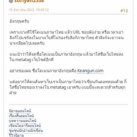
suriyan2538
15 ธันวาคม 2022, 10:43:12
#12
อังกฤษครับ
เพราะบางทีใช้โดเมนภาษาไทย แล้ว URL ชอบพังง่าย หรือเวลาเอา
ลิงก์ไปแชร์ลงในบางเว็บที่ไม่รองรับลิงก์ภาษาไทย ตัวลิงก์จะยาวจน
น่าเกลียดไปเลยครับ
แนะนำว่าให้จดชื่อโดเมนเป็นภาษาอังกฤษ แล้วมาใส่ชื่อเว็บไทยลง
ใน metatag เว็บไซต์อีกที
อย่างของผม ชื่อโดเมนภาษาอังกฤษคือ
Keangun.com
แต่อยากให้คนค้นหาเว็บเราเป็นภาษาไทยว่าเขียนกันดอทคอมด้วย ก็
ใส่ชื่อไทยของเราลงใน metatag เอาครับ แบบนี้จะสะดวกสำหรับทุก
ฝ่าย
นิยายออนไลน์
เรื่องสั้นออนไลน์
บทความออนไลน์
เขียนไดอารี่ออนไลน์
ชุมชนนักอ่านนักเขียน
รีวิวนิยาย