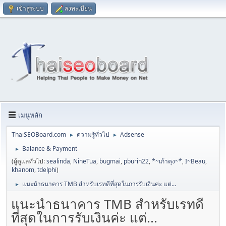
เข้าสู่ระบบ
ลงทะเบียน
เมนูหลัก
ThaiSEOBoard.com
ความรู้ทั่วไป
Adsense
►
►
Balance & Payment
►
(ผู้ดูแลทั่วไป:
sealinda
,
NineTua
,
bugmai
,
pburin22
,
*~เก้าคุง~*
,
I~Beau
,
khanom
,
tdelphi
)
แนะนำธนาคาร TMB สำหรับเรทดีที่สุดในการรับเงินค่ะ แต่...
►
แนะนำธนาคาร TMB สำหรับเรทดี
ที่สุดในการรับเงินค่ะ แต่...