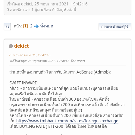
เริ่มโดย dekict, 25 พฤษภาคม 2021, 19:42:16
0 สมาชิก และ 1 ผู้มาเยือน กำลังดูหัวข้อนี้
2
ทั้งหมด
หน้า
1
ลง
การกระทำของผู้ใช้
dekict
25 พฤษภาคม 2021, 19:42:16
แก้ไขล่าสุด
: 25 พฤษภาคม 2021, 19:50:45 โดย dekict
ส่วนตัวที่ลองมากับตัว ในการรับเงินจาก AdSense (Admob):
SWIFT INWARD
กสิกร - ค่าธรรมเนียมแพงมากที่สุด แถมในเว็บระบุค่าธรรมเนียม
คลุมครือไม่ชัดเจน ตัดทิ้งได้เลย
ไทยพาณิชย์ - ค่าธรรมเนียมขั้นต่ำ 300 ยังแพงไปค่ะ ตัดทิ้ง
กรุงเทพฯ - ค่าธรรมเนียมขั้นต่ำ 200 แต่เทียบเรทแล้ว อีกเจ้ายังดีกว่า
นิดหน่อย (แต่ถ้ายอดสูงๆ ก็หลายร้อยอยู่นะ)
ธหารไทย - ค่าธรรมเนียมขั้นต่ำ 200 เทียบเรทแล้วดีสุด สามารถเปิด
เว็บ
https://www.tmbbank.com/en/rates/foreign_exchange
เทียบ BUYING RATE (T/T) -200 ได้เลย ไม่งง ไม่หมดเม็ด