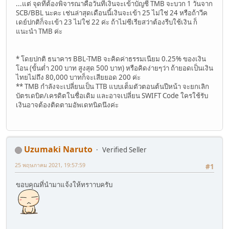
...แต่ จุดที่ต้องพิจารณาคือวันที่เงินจะเข้าบัญชี TMB จะบวก 1 วันจาก
SCB/BBL นะคะ เช่นล่าสุดเดือนนี้เงินจะเข้า 25 ไม่ใช่ 24 หรือถ้าวีค
เดย์ปกติก็จะเข้า 23 ไม่ใช่ 22 ค่ะ ถ้าไม่ซีเรียสว่าต้องรีบใช้เงิน ก็
แนะนำ TMB ค่ะ
* โดยปกติ ธนาคาร BBL-TMB จะคิดค่าธรรมเนียม 0.25% ของเงิน
โอน (ขั้นต่ำ 200 บาท สูงสุด 500 บาท) หรือคิดง่ายๆว่า ถ้ายอดเป็นเงิน
ไทยไม่ถึง 80,000 บาทก็จะเสียยอด 200 ค่ะ
** TMB กำลังจะเปลี่ยนเป็น TTB แบบเต็มตัวตอนต้นปีหน้า จะยกเลิก
บัตรเดบิต/เครดิตในชื่อเดิม และอาจเปลี่ยน SWIFT Code ใครใช้รับ
เงินอาจต้องติดตามอัพเดทนิดนึงค่ะ
Uzumaki Naruto
Verified Seller
25 พฤษภาคม 2021, 19:57:59
#1
ขอบคุณที่นำมาแจ้งให้ทราาบครับ