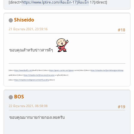
[direct=
https://www.lptire.com/ล้อแม็ก-17]ล้อแม็ก
17[/direct]
Shiseido
21 มิถุนายน 2021, 23:59:16
#18
ขอบคุณสำหรับข่าวสารดีๆ
[direct=
https://www.ตับแข็ง.com
]ตับแข็ง[/direct] [direct=
https://green-curmin.com/]green
curmin[/direct][direct=
https://shop.line.me/@arshithong]arshithong
gold[/direct] [direct=
https://shop.line.me/@macunox]macunox
มาคูน็อกซ์[/direct]
[direct=
https://shop.line.me/@greencurmin]กรีนเคอมิน
[/direct]
BOS
22 มิถุนายน 2021, 06:58:08
#19
ขอบคุณมากมายก่ายกองเลยครับ