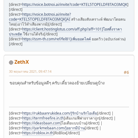
[direct=
https://voice.botnoi.ai/invite?code=KTEL5TOPELDF8TAO3MQK
]
[/direct]
[direct=
https://voice.botnoi.ai/invite?
code=KTEL5TOPELDF8TAO3MQK]AI
สร้างเสียงสังเคราะห์ พัฒนาโดยคน
ไทย(เอาไว้ทำเสียงพากย์)[/direct]
[direct=
https://client.hostinglotus.com/aff.php?aff=101]โฮสติ้งราคา
ประหยัด
ใช้งานได้จริง[/direct]
[direct=
https://ssm-th.com/ref/fel81]เพิ่มยอดไลค์
ยอดวิว (ฉบับเร่งด่วน)
[/direct]
ZethX
30 พฤษภาคม 2021, 09:47:14
#6
ขอบคุณสำหรับข้อมูลดีๆ ครับ เดี๋ยวลองย้ายเปลี่ยนดูบ้าง
[direct=
https://rukbaanrukidea.com/]รักบ้านรักไอเดีย
[/direct] |
[direct=
https://termfreefire.in.th
]เติมเกมฟีฟายราคาถูก[/direct] |
[direct=
https://ideasbaan.com
]ไอเดียแบบบ้าน[/direct] |
[direct=
https://yarkmebaan.com/]อยากมีบ้าน
[/direct] |
[direct=
https://roblox.in.th
]RoBlox[/direct]