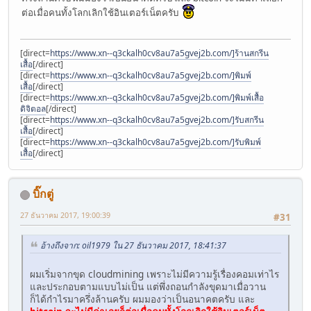
ต่อเมื่อคนทั้งโลกเลิกใช้อินเตอร์เน็ตครับ
[direct=
https://www.xn--q3ckalh0cv8au7a5gvej2b.com/]ร้านสกรีน
เสื้อ
[/direct]
[direct=
https://www.xn--q3ckalh0cv8au7a5gvej2b.com/]พิมพ์
เสื้อ
[/direct]
[direct=
https://www.xn--q3ckalh0cv8au7a5gvej2b.com/]พิมพ์เสื้อ
ดิจิตอล
[/direct]
[direct=
https://www.xn--q3ckalh0cv8au7a5gvej2b.com/]รับสกรีน
เสื้อ
[/direct]
[direct=
https://www.xn--q3ckalh0cv8au7a5gvej2b.com/]รับพิมพ์
เสื้อ
[/direct]
บิ๊กตู่
27 ธันวาคม 2017, 19:00:39
#31
อ้างถึงจาก: oil1979 ใน 27 ธันวาคม 2017, 18:41:37
ผมเริ่มจากขุด cloudmining เพราะไม่มีความรู้เรื่องคอมเท่าไร
และประกอบตามแบบไม่เป็น แต่พึ่งถอนกำลังขุดมาเมื่อวาน
ก็ได้กำไรมาครึ่งล้านครับ ผมมองว่าเป็นอนาคตครับ และ