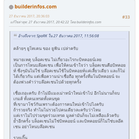
builderinfos.com
27 ธันวาคม 2017, 20:36:03
#33
แก้ไขล่าสุด
: 27 ธันวาคม 2017, 20:42:22 โดย builderinfos.com
อ้างถึงจาก: SpaRK ใน 27 ธันวาคม 2017, 11:56:08
คล้ายๆ ยูโทเคน ของ ยูฟัน เปล่าครับ
หมายเหตุ บล็อคเชน ไม่เกี่ยวอะไรกะบิทคอยน์เลย
เป็นการโหนบล๊อคเชน เพื่อให้คนเข้าใจว่า บล็อคเชนคือบิทคอย
ท์ ซึ่งๆมันไม่ใช่ บล๊อคเชนใช้ในบิทคอยท์แค่เสี้ยวเดียว และก็ไม่
ได้เกี่ยวกัน แต่เพื่อความน่าเชื่อถือ ทุกครั้งที่มโนบิทคอยน์ จะ
ต้องพ่วงคำว่าบล๊อคเชนไปด้วยทุกครั้ง
เชื่อเถอะครับ ถ้าไม่มีแมงเม่าหน้าใหม่เข้าไป อีกไม่นานก็จบ
เกมส์ ทั้งคนเทรดทั้งคนขุด
ที่เขามาโชว์กันเพราะต้องการคนใหม่เข้าไปไงครับ
ถ้ารวยจริง ทำไมไม่รวยไปคนเดียวละครับว่าไหม
แค่เราไม่ไปร่วมขุดร่วมเทรด มูลค่ามันก็จะไม่เหลือแล้วครับ
ย้ำอีกครั้ง บล็อคเชนไม่ใช่บิทคอยน์ และบิทคอยน์ก็ไม่ใช่บลอ๊ค
เชน อย่าโหนบล๊อคเชน
รวยเกิ๊น