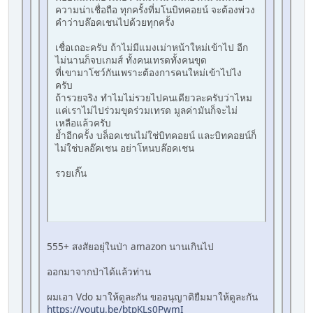
ความน่าเชื่อถือ ทุกครั้งที่มโนบิทคอยน์ จะต้องพ่วง
คำว่าบล๊อคเชนไปด้วยทุกครั้ง
เชื่อเถอะครับ ถ้าไม่มีแมงเม่าหน้าใหม่เข้าไป อีก
ไม่นานก็จบเกมส์ ทั้งคนเทรดทั้งคนขุด
ที่เขามาโชว์กันเพราะต้องการคนใหม่เข้าไปไง
ครับ
ถ้ารวยจริง ทำไมไม่รวยไปคนเดียวละครับว่าไหม
แค่เราไม่ไปร่วมขุดร่วมเทรด มูลค่ามันก็จะไม่
เหลือแล้วครับ
ย้ำอีกครั้ง บล็อคเชนไม่ใช่บิทคอยน์ และบิทคอยน์ก็
ไม่ใช่บลอ๊คเชน อย่าโหนบล๊อคเชน
รวยเกิ๊น
555+ สงสัยอยุ่ในป่า amazon นานเกินไป
ออกมาจากป่าได้แล้วท่าน
ผมเอา Vdo มาให้ดูละกัน ขออนุญาติยืมมาให้ดูละกัน
https://youtu.be/btpKLs0PwmI