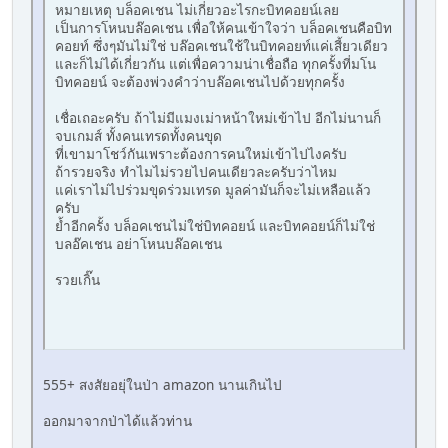
หมายเหตุ บล็อคเชน ไม่เกี่ยวอะไรกะบิทคอยน์เลย
เป็นการโหนบล๊อคเชน เพื่อให้คนเข้าใจว่า บล็อคเชนคือบิท
คอยท์ ซึ่งๆมันไม่ใช่ บล๊อคเชนใช้ในบิทคอยท์แค่เสี้ยวเดียว
และก็ไม่ได้เกี่ยวกัน แต่เพื่อความน่าเชื่อถือ ทุกครั้งที่มโน
บิทคอยน์ จะต้องพ่วงคำว่าบล๊อคเชนไปด้วยทุกครั้ง
เชื่อเถอะครับ ถ้าไม่มีแมงเม่าหน้าใหม่เข้าไป อีกไม่นานก็
จบเกมส์ ทั้งคนเทรดทั้งคนขุด
ที่เขามาโชว์กันเพราะต้องการคนใหม่เข้าไปไงครับ
ถ้ารวยจริง ทำไมไม่รวยไปคนเดียวละครับว่าไหม
แค่เราไม่ไปร่วมขุดร่วมเทรด มูลค่ามันก็จะไม่เหลือแล้ว
ครับ
ย้ำอีกครั้ง บล็อคเชนไม่ใช่บิทคอยน์ และบิทคอยน์ก็ไม่ใช่
บลอ๊คเชน อย่าโหนบล๊อคเชน
รวยเกิ๊น
555+ สงสัยอยุ่ในป่า amazon นานเกินไป
ออกมาจากป่าได้แล้วท่าน