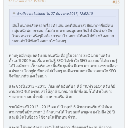
27 ธันวาคม 2017, 15:18:03
#25
อ้างถึงจาก: Lallana ใน 27 ธันวาคม 2017, 12:02:10
มันไม่น่าสงสัยหรอกเรื่องทำเงิน แต่ที่มันน่าสงสัยมากๆคือมีคน
กลุ่มหนึ่งพยายามมาโพสอวยมากจนดูตลกเกินไป มันน่าสงสัย
ในเจตนาว่าจริงๆคือต้องการอะไร อยากให้คนไปทำ หรืออยาก
บอกเล่าให้ฟังหรืออยากโชว์เฉยๆ
ท่านพูดมีเหตุผลครับ ผมคนหนึ่ง ที่อยู่ในวงการ SEO มานานครับ
ตั้งแต่ปี 2009 ผมเริ่มจากไม่รู้ SEO ไม่เข้าใจ SEO และผมก็ได้ความรู้
ได้ไอเดียจากเว็บบอร์ดแห่งนี้ครับ ยุคนั้น มีเทพ มากมาย เเพราะถือว่า
แต่ระบบ Google พัฒนาไปเรื่อยๆ ผมมีความชอบ มีความสนใจ SEO
จึงพัฒนาตัวเองเรื่อยมา
และช่วงปี 2013 - 2015 เว็บผมติดอันดับ 1 คีย์ "รับทำ SEO" ครับ ก็มี
งาน SEO รับผิดชอบ ส่งให้ลูกค้ามากมาย อีกทั้ง ผมก็ได้ทำเว็บขาย
ของ ขายยาลดน้ำหนัก อาหารเสริม ด้วย
รายได้ช่วงปี 2013 - 2015 ผม กำไรสุทธิ 6 ล้านบาทครับ ทำให้ผม
สามารถซื้อบ้านราคา 3 ล้านบาทได้ ในขณะที่อายุผม ยังไม่ถึง 28 ปี
และมีเงินไปซื้อรถ ใช้จ่ายในชีวิตประจำวัน
และผมได้หยุดทำงาน SEO ไปชั่วคราว เรื่องของเรื่อง ผมต้องการ