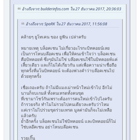
อ้างถึงจาก: builderinfos.com ใน 27 ธันวาคม 2017, 20:36:03
อ้างถึงจาก: SpaRK ใน 27 ธันวาคม 2017, 11:56:08
คล้ายๆ ยูโทเคน ของ ยูฟัน เปล่าครับ
หมายเหตุ บล็อคเชน ไม่เกี่ยวอะไรกะบิทคอยน์เลย
เป็นการโหนบล๊อคเชน เพื่อให้คนเข้าใจว่า บล็อคเชน
คือบิทคอยท์ ซึ่งๆมันไม่ใช่ บล๊อคเชนใช้ในบิทคอยท์แค่
เสี้ยวเดียว และก็ไม่ได้เกี่ยวกัน แต่เพื่อความน่าเชื่อถือ
ทุกครั้งที่มโนบิทคอยน์ จะต้องพ่วงคำว่าบล๊อคเชนไป
ด้วยทุกครั้ง
เชื่อเถอะครับ ถ้าไม่มีแมงเม่าหน้าใหม่เข้าไป อีกไม่
นานก็จบเกมส์ ทั้งคนเทรดทั้งคนขุด
ที่เขามาโชว์กันเพราะต้องการคนใหม่เข้าไปไงครับ
ถ้ารวยจริง ทำไมไม่รวยไปคนเดียวละครับว่าไหม
แค่เราไม่ไปร่วมขุดร่วมเทรด มูลค่ามันก็จะไม่เหลือ
แล้วครับ
ย้ำอีกครั้ง บล็อคเชนไม่ใช่บิทคอยน์ และบิทคอยน์ก็ไม่
ใช่บลอ๊คเชน อย่าโหนบล๊อคเชน
รวยเกิ๊น