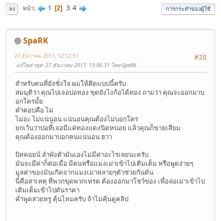
1
3
4
หน้า
2
ลง
การกระทำของผู้ใช้
SpaRK
27 ธันวาคม 2017, 12:12:51
#20
แก้ไขล่าสุด
: 27 ธันวาคม 2017, 13:06:31 โดย SpaRK
สำหรับคนที่ยังชั่งใจ ผมให้คิดแบบนี้ครับ
สมมุติว่า คุณไปเจอบ่อทอง ขุดยังไงก้อได้ทอง ถามว่า คุณจะออกมาบ
อกใครมั้ย
คำตอบคือ ไม่
ไม่อะ ไม่แน่นอน แน่นอนคุณต้องไม่บอกใคร
ยกเว้นว่าบ่อที่้เจอมีแค่ทองแดงนิดหน่อย แล้วคุณก็ขายเสียม
คุณต้องออกมาบอกคนแน่นอน ฮาา
บิทคอยน์ ลำพังตัวมันเองไม่มีค่าอะไรเลยนะครับ
มันจะมีค่าก็ต่อเมื่อ มีคนหรือแมงเม่าเข้าไปเติมเต็ม หรือพูดง่ายๆ
มูลค่าของมันเกิดจากแมงเม่าหลายๆตัวช่วยกันดัน
นี่คือสาเหตุ ที่พวกขุดพวกเทรด ต้องออกมาโชว์ของ เพื่อล่อเม่าเข้าไป
เติมเต็มเข้าไปดันราคา
คำพูดสวยหรู คุ้นไหมครับ ถ้าไม่คุ้นดูคลิป