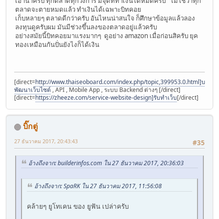
เอาน่าครับ ทุกตลาดทุกวงการ มีจุดที่ทำเงินได้หมดครับ ไม่ใช่ว่าทุก
ตลาดจะตายหมดแล้ว ทำเงินได้เฉพาะบิทคอย
เก็บหลายๆ ตลาดดีกว่าครับ อันไหนน่าสนใจ ก็ศึกษาข้อมูลแล้วลอง
ลงทุนดูครับผม มันมีช่วงขึ้นลงของตลาดอยู่แล้วครับ
อย่างสมัยนี้บิทคอยมาแรงมากๆ ดูอย่าง amazon เมื่อก่อนสิครับ ยุค
ทองเหมือนกันปั่นยังไงก็ได้เงิน
[direct=
http://www.thaiseoboard.com/index.php/topic,399953.0.html]บริการ
พัฒนาเว็บไซต์
, API , Mobile App , ระบบ Backend ต่างๆ [/direct]
[direct=
https://zheeze.com/service-website-design]รับทำเว็บ
[/direct]
บิ๊กตู่
27 ธันวาคม 2017, 20:43:43
#35
อ้างถึงจาก: builderinfos.com ใน 27 ธันวาคม 2017, 20:36:03
อ้างถึงจาก: SpaRK ใน 27 ธันวาคม 2017, 11:56:08
คล้ายๆ ยูโทเคน ของ ยูฟัน เปล่าครับ