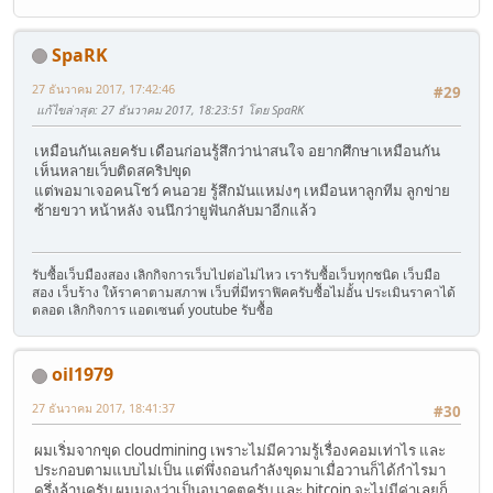
SpaRK
27 ธันวาคม 2017, 17:42:46
#29
แก้ไขล่าสุด
: 27 ธันวาคม 2017, 18:23:51 โดย SpaRK
เหมือนกันเลยครับ เดือนก่อนรู้สึกว่าน่าสนใจ อยากศึกษาเหมือนกัน
เห็นหลายเว็บติดสคริปขุด
แต่พอมาเจอคนโชว์ คนอวย รู้สึกมันแหม่งๆ เหมือนหาลูกทีม ลูกข่าย
ซ้ายขวา หน้าหลัง จนนึกว่ายูฟันกลับมาอีกแล้ว
รับซื้อเว็บมืองสอง เลิกกิจการเว็บไปต่อไม่ไหว เรารับซื้อเว็บทุกชนิด เว็บมือ
สอง เว็บร้าง ให้ราคาตามสภาพ เว็บที่มีทราฟิคครับซื้อไม่อั้น ประเมินราคาได้
ตลอด เลิกกิจการ แอดเซนต์ youtube รับซื้อ
oil1979
27 ธันวาคม 2017, 18:41:37
#30
ผมเริ่มจากขุด cloudmining เพราะไม่มีความรู้เรื่องคอมเท่าไร และ
ประกอบตามแบบไม่เป็น แต่พึ่งถอนกำลังขุดมาเมื่อวานก็ได้กำไรมา
ครึ่งล้านครับ ผมมองว่าเป็นอนาคตครับ และ bitcoin จะไม่มีค่าเลยก็