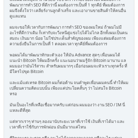
พัฒนาการทำ SEO ที่ดีกว่านี้ ผมต้องการเป็นที่ 1 ทุกคีย์ ที่ผมต้องการ
ผมจึงตั้งใจว่า เคลียร์งานลูกค้าเสร็จ และเอางานขายสินค้าให้คนอื่น
ดูแลแทน
ผมจะขอให้เวลากับการพัฒนา การทำ SEO ของผมใหม่ ถ้าผมไม่มี
อะไรที่ดีกว่าเดิม ก็เท่ากับจะวิ่งหนีคู่แข่งไปได้ไม่ไกล อีกทั้งผมเป็นคน
สมถะ เงินมาก น้อย ไม่ใช่ประเด็นสำคัญของผม เพียงแต่ผมต้องการ
ความยั่งยืนในการเป็นที่ 1 ตลอดเวลา ทุกคีย์ที่ผมต้องการ
พอผมได้มาพัฒนาทักษะตัวเอง ให้มัน Advance สุดๆ เพื่อนผมได้
แนะนำ Bitcoin ให้ผมอีกครั้ง แนะนอนว่าผมรู้จัก Bitcoin มานาน แล
ผมมองว่ามันไร้สาระ สำหรับผมมากๆ เมื่อก่อนผมจะหัวเราะทุกครั้ง ที่
มีใครไปขุด Bitcoin
และแม้แต่เทรด Bitcoin ผมก็ต่อต้าน จนคำพูดเพื่อนผมคนนี้ ทำให้ผม
เปลี่ยนความคิดแบบนั้น เพียงแค่ประโยคสั้นๆ ว่า ไม่สนใจ Bitcoin
หรอ
มันเป็นอะไรที่เหลือเชื่อมากครับ แต่ก่อน ผมมองว่า งาน SEO / IM นี่
แหละดีที่สุด
แต่หากเราๆ ท่านๆ ลองมานับระยะเวลาที่เราใช้ เงินที่เราได้มา และ
เวลาที่เราใช้กับการพักผ่อน มันมีมากแค่ไหน