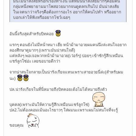
มันไม่น่าสงสัยหรอกเรื่องทำเงิน แต่ที่มันน่าสงสัยมากๆคือมีคน
กลุ่มหนึ่งพยายามมาโพสอวยมากจนดูตลกเกินไป มันน่าสงสัย
ในเจตนาว่าจริงๆคือต้องการอะไร อยากให้คนไปทำ หรืออยาก
บอกเล่าให้ฟังหรืออยากโชว์เฉยๆ
อันนี้จริงสุดสำหรับบิทคอย
แรกๆ ตอนยังไม่มีหน้าหมา เฮ๊ย หน้าม้ามาอวยผมคนนึงล่ะสนใจอยาก
ลองศึกษาดูมากๆ (เพราะมันน่าสนใจดี)
แต่หลังๆ พอเจอพวกหน้าม้ามาอวย(เว่อร์ๆ) บ่อยๆ เข้าชักรู้สึกเหมือน
แชร์ลูกโซ่อ่ะ เลยขอบายดีกว่า
จากน่าสนใจกลายเป็นน่ารังเกียจแทนเพราะสายอวยนี่ล่ะ(สำหรับผม
นะ)
ปล.น่ารังเกียจในที่นี่หมายถึงบิทคอยเด้อไม่ได้หมายถึงตัว
บุคคล(เพราะมันให้ความรู้สึกเหมือนแชร์ลูกโซ่)
ปล2.ไม่ต้องคอมเม้นอะไรยาวๆ ใส่ผมนะเพราะผมไม่สนใจที่จะรู้
ขอบคุณ