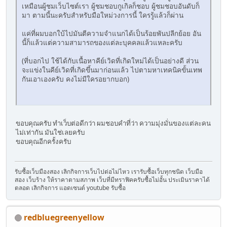
เหมือนผู้ชมเว็บไซต์เรา ผู้ชมชอบกูเกิลก็ชอบ ผู้ชมชอบอันดับก็
มา ตามนี้นะครับสำหรับมือใหม่วงการนี้ ใครรู้แล้วก็ผ่าน
แค่ที่ผมบอกใบ้ไปมันตีความจำแนกได้เป็นร้อยพันปลีกย้อย อัน
นี้ก็แล้วแต่ความสามารถของแต่ละบุคคลแล้วแหละครับ
(ที่บอกไป ใช้ได้กับเนื้อหาคีย์เวิดที่เกิดใหม่ได้เป็นอย่างดี ส่วน
จะแข่งในคีย์เวิดที่เกิดขึ้นมาก่อนแล้ว ไปตามหาเทคนิคขั้นเทพ
กันเอาเองครับ คงไม่มีใครอยากบอก)
ขอบคุณครับ ทำเว็บต่อดีกว่า ผมชอบคำที่ว่า ความมุ่งมั่นของแต่ละคน
ไม่เท่ากัน มันใช่เลยครับ
ขอบคุณอีกครั้งครับ
รับซื้อเว็บมืองสอง เลิกกิจการเว็บไปต่อไม่ไหว เรารับซื้อเว็บทุกชนิด เว็บมือ
สอง เว็บร้าง ให้ราคาตามสภาพ เว็บที่มีทราฟิคครับซื้อไม่อั้น ประเมินราคาได้
ตลอด เลิกกิจการ แอดเซนต์ youtube รับซื้อ
redbluegreenyellow