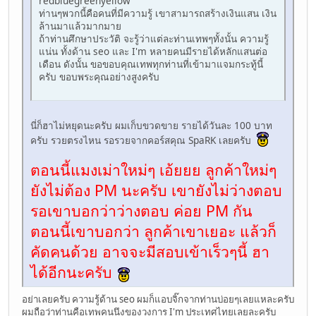
redbluegreenyellow
ท่านๆพวกนี้คือคนที่มีความรู้ เขาสามารถสร้างเงินแสน เงิน
ล้านมาแล้วมากมาย
ถ้าท่านศึกษาประวัติ จะรู้ว่าแต่ละท่านเทพๆทั้งนั้น ความรู้
แน่น ทั้งด้าน seo และ I'm หลายคนมีรายได้หลักแสนต่อ
เดือน ดังนั้น ขอขอบคุณเทพทุกท่านที่เข้ามาแจมกระทู้นี้
ครับ ขอบพระคุณอย่างสูงครับ
นี่ก็ฮาไม่หยุดนะครับ ผมเก็บขวดขาย รายได้วันละ 100 บาท
ครับ รวยตรงไหน รอรวยจากคอร์สคุณ SpaRK เลยครับ
ตอนนี้แมงเม่าใหม่ๆ เอ้ยยย ลูกค้าใหม่ๆ
ยังไม่ต้อง PM นะครับ เขายังไม่ว่างตอบ
รอเขาบอกว่าว่างตอบ ค่อย PM กัน
ตอนนี้เขาบอกว่า ลูกค้าเขาเยอะ แล้วก็
คัดคนด้วย อาจจะมีสอบเข้าเร็วๆนี้ ฮา
ได้อีกนะครับ
อย่าเลยครับ ความรู้ด้าน seo ผมก็แอบจิ๊กจากท่านบ่อยๆเลยแหละครับ
ผมถือว่าท่านคือเทพคนนึงของวงการ I'm ประเทศไทยเลยละครับ