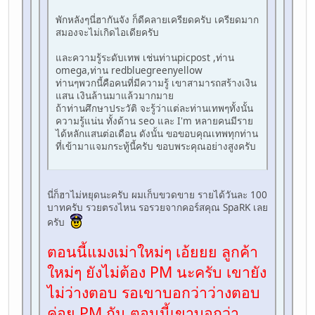
พักหลังๆนี่ฮากันจัง ก็ดีคลายเครียดครับ เครียดมาก
สมองจะไม่เกิดไอเดียครับ
และความรู้ระดับเทพ เช่นท่านpicpost ,ท่าน
omega,ท่าน redbluegreenyellow
ท่านๆพวกนี้คือคนที่มีความรู้ เขาสามารถสร้างเงิน
แสน เงินล้านมาแล้วมากมาย
ถ้าท่านศึกษาประวัติ จะรู้ว่าแต่ละท่านเทพๆทั้งนั้น
ความรู้แน่น ทั้งด้าน seo และ I'm หลายคนมีราย
ได้หลักแสนต่อเดือน ดังนั้น ขอขอบคุณเทพทุกท่าน
ที่เข้ามาแจมกระทู้นี้ครับ ขอบพระคุณอย่างสูงครับ
นี่ก็ฮาไม่หยุดนะครับ ผมเก็บขวดขาย รายได้วันละ 100
บาทครับ รวยตรงไหน รอรวยจากคอร์สคุณ SpaRK เลย
ครับ
ตอนนี้แมงเม่าใหม่ๆ เอ้ยยย ลูกค้า
ใหม่ๆ ยังไม่ต้อง PM นะครับ เขายัง
ไม่ว่างตอบ รอเขาบอกว่าว่างตอบ
ค่อย PM กัน ตอนนี้เขาบอกว่า