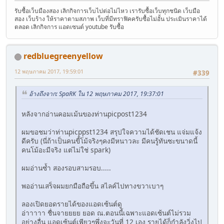
รับซื้อเว็บมืองสอง เลิกกิจการเว็บไปต่อไม่ไหว เรารับซื้อเว็บทุกชนิด เว็บมือ
สอง เว็บร้าง ให้ราคาตามสภาพ เว็บที่มีทราฟิคครับซื้อไม่อั้น ประเมินราคาได้
ตลอด เลิกกิจการ แอดเซนต์ youtube รับซื้อ
redbluegreenyellow
12 พฤษภาคม 2017, 19:59:01
#339
อ้างถึงจาก: SpaRK ใน 12 พฤษภาคม 2017, 19:37:01
หลังจากอ่านคอมเม้นของท่านpicpost1234
ผมขอชมว่าท่านpicppst1234 สรุปใจความได้ชัดเชน แจ่มแจ้ง
ดีครับ (นี่ถ้าเป็นคนขี้โม้จริงๆคงมีหนาวละ มีคนรู้ทันซะขนาดนี้
คนโม้อะมีจริง แต่ไม่ใช่ spark)
ผมอ่านซ้ำ สองรอบสามรอบ.....
พออ่านเสร็จผมยกมือถือขึ้น สไลค์ไปทางขวาเบาๆ
ลองเปิดยอดรายได้ของแอดเซ้นต์ดู
อ่าาาาา ชื่นจายยยย ยอด ณ.ตอนนี้เฉพาะแอดเซ้นต์ไม่รวม
อย่างอื่น แอดเซ้นต์เพียวๆพึ่งจะวันที่ 12 เอง รายได้ก็กำลังวิ่งไป