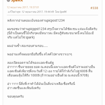
12 พฤษภาคม 2017, 19:37:01
#338
แก้ไขล่าสุด
: 12 พฤษภาคม 2017, 19:44:49 โดย SpaRK
หลังจากอ่านคอมเม้นของท่านpicpost1234
ผมขอชมว่าท่านpicppst1234 สรุปใจความได้ชัดเชน แจ่มแจ้งดีครับ
(นี่ถ้าเป็นคนขี้โม้จริงๆคงมีหนาวละ มีคนรู้ทันซะขนาดนี้ คนโม้อะมี
จริง แต่ไม่ใช่ spark)
ผมอ่านซ้ำ สองรอบสามรอบ.....
พออ่านเสร็จผมยกมือถือขึ้น สไลค์ไปทางขวาเบาๆ
ลองเปิดยอดรายได้ของแอดเซ้นต์ดู
อ่าาาาา ชื่นจายยยย ยอด ณ.ตอนนี้เฉพาะแอดเซ้นต์ไม่รวมอย่างอื่น
แอดเซ้นต์เพียวๆพึ่งจะวันที่ 12 เอง รายได้ก็กำลังวิ่งไปสู่ 600$ สิ้น
เดือนผมลุ้นให้ถึง 1000$ (ถ้ารวมอย่างอื่นด้วย ณ ตอนนี้ 970$)
อ่า าาาา นี่สิ่งที่เราทำได้มันเป็นสิ่งน่าเหลือเชื่อหรือนี่
อ่าา สดชื่นและฟินจังครับ
ขอบคุณครับ