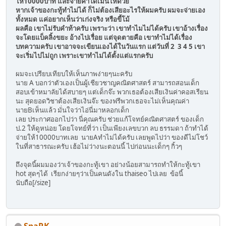
ให้10000บาท และจ่ายค่าโดเมนให้ด้วย
หากเจ้าของกะทู้ทำไม่ได้ ก็ไม่ต้องเสียอะไรให้ผมครับ ผมจะจ่ายเอง
ทั้งหมด แค่อยากเห็นว่าเก่งจริง หรือขี้โม้
ผลคือ เขาไม่รับคำท้าครับ เพราะว่า เขาทำไมไม่ได้ครับ เขาอ้างเรื่อง
จะโดยแบ็คลิ้งขยะ อ้างไปเรื่อย แต่จุดตายคือ เขาทำไม่ได้เรื่อง
บทความครับ เขาอาจจะเขียนเองได้ในวันแรก แต่วันที่ 2 3 4 5 เขา
จะเริ่มไปไม่ถูก เพราะเขาทำไม่ได้ตั้งแต่แรกครับ
ผมจะเปรียบเทียบให้เห็นภาพง่ายๆนะครับ
นาย A บอกว่าตัวเองเป็นผู้เชียวชาญคณิตศาสตร์ สามารถสอนเด็ก
สอบเข้าหมาลัยได้สบายๆ แต่เด็กจ๊ะ พวกเธอต้องเสียเงินค่าคอสเรียน
นะ สุดยอดวิชาต้องเสียเงินจ๊ะ ของฟรีพวกเธอจะไม่เห็นคุณค่า
นายBเห็นแล้ว มั่นใจว่าไอ่นี่มาหลอกเด็ก
เลย ประกาศออกไปว่า นี่คุณครับ ช่วยแก้โจทย์คณิตศาสตร์ ของเด็ก
ป.2 ให้ดูหน่อย โดยโจทย์ที่ว่า เป็นเพียงเลขบวก ลบ ธรรมดา ถ้าทำได้
จ่ายให้10000บาทเลย นายAทำไม่ได้ครับ เลยพูดไปว่า ของดีไม่โชว์
ในที่สาธารณะครับ เฮ้อไม่ว่างนะตอนนี้ ไปก่อนนะเด็กๆ กิ้วๆ
ถึงจุดนี้ผมมองว่าเจ้าของกะทู้เขา อย่างน้อยสามารถทำให้กะทู้เขา
hot สุดๆได้ เรียกง่ายๆว่าเป็นคนดังใน thaiseo ไปเลย ข้อนี้
นับถือ[/size]
SpaRK