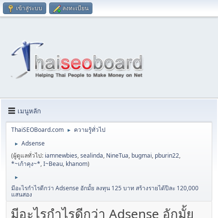
เข้าสู่ระบบ
ลงทะเบียน
เมนูหลัก
ThaiSEOBoard.com
ความรู้ทั่วไป
►
Adsense
►
(ผู้ดูแลทั่วไป:
iamnewbies
,
sealinda
,
NineTua
,
bugmai
,
pburin22
,
*~เก้าคุง~*
,
I~Beau
,
khanom
)
►
มีอะไรกำไรดีกว่า Adsense อักมั้ย ลงทุน 125 บาท สร้างรายได้ปีละ 120,000
แสนสอง
มีอะไรกำไรดีกว่า Adsense อักมั้ย