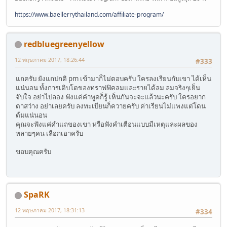
https://www.baellerrythailand.com/affiliate-program/
redbluegreenyellow
12 พฤษภาคม 2017, 18:26:44
#333
แถครับ ยังแถปกติ pm เข้ามาก็ไม่ตอบครับ ใครลงเรียนกับเขา ได้เห็น
แน่นอน ทั้งการเติบโตของทราฟฟิคลมและรายได้ลม ลมจริงๆเย็น
จับใจ อย่าไปลอง ฟังแค่คำพูดก็รู้ เห็นกันจะจะแล้วนะครับ ใครอยาก
ตาสว่าง อย่าเลยครับ ลงทะเบียนก็ควายครับ ค่าเรียนไม่แพงแต่โดน
ต้มแน่นอน
คุณจะฟังแค่คำแถของเขา หรือฟังคำเตือนแบบมีเหตุและผลของ
หลายๆคน เลือกเอาครับ
ขอบคุณครับ
SpaRK
12 พฤษภาคม 2017, 18:31:13
#334