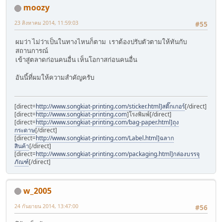
moozy
23 สิงหาคม 2014, 11:59:03
#55
ผมว่า ไม่ว่าเป็นในทางไหนก็ตาม เราต้องปรับตัวตามให้ทันกับ
สถานการณ์
เข้าสู่ตลาดก่อนคนอื่น เห็นโอกาสก่อนคนอื่น
อันนี้ที่ผมให้ความสำคัญครับ
[direct=
http://www.songkiat-printing.com/sticker.html]สติ๊กเกอร์
[/direct]
[direct=
http://www.songkiat-printing.com
]โรงพิมพ์[/direct]
[direct=
http://www.songkiat-printing.com/bag-paper.html]ถุง
กระดาษ
[/direct]
[direct=
http://www.songkiat-printing.com/Label.html]ฉลาก
สินค้า
[/direct]
[direct=
http://www.songkiat-printing.com/packaging.html]กล่องบรรจุ
ภัณฑ์
[/direct]
w_2005
24 กันยายน 2014, 13:47:00
#56