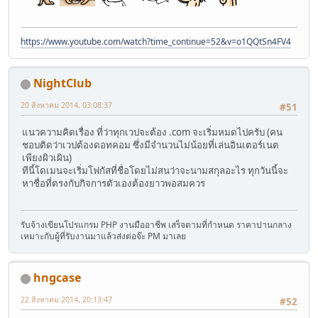
https://www.youtube.com/watch?time_continue=52&v=o1QQtSn4FV4
NightClub
20 สิงหาคม 2014, 03:08:37
#51
แนวความคิดเรื่อง ที่ว่าทุกเวปจะต้อง .com จะเริ่มหมดไปครับ (คน
ชอบติดว่าเวปต้องดอทคอม ซึ่งมีจำนวนไม่น้อยที่เล่นอินเตอร์เนต
เพียงผิวเผิน)
ทีนี้โดเมนจะเริ่มโฟกัสที่ชื่อโดยไม่สนว่าจะนามสกุลอะไร ทุกวันนี้จะ
หาชื่อที่ตรงกับกิจการตัวเองต้องยาวพอสมควร
รับจ้างเขียนโปรแกรม PHP งานมืออาชีพ เสร็จตามที่กำหนด ราคาปานกลาง
เหมาะกับผู้ที่รับงานมาแล้วส่งต่อจ๊ะ PM มาเลย
hngcase
22 สิงหาคม 2014, 20:13:47
#52