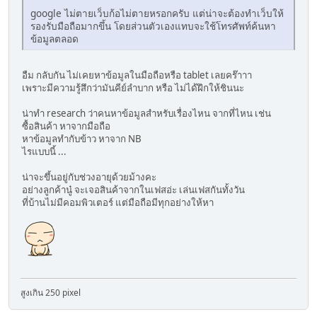
google ไม่ตายเว็บก้อไม่ตายหรอกครับ แต่น่าจะต้องทำเว็บให้
รองรับมือถือมากขึ้น โดยส่วนตัวเองแทบจะใช้โทรศัพท์ค้นหา
ข้อมูลตลอด
อืม กลับกัน ไม่เคยหาข้อมูลในมือถือหรือ tablet เลยคร๊าาา
เพราะมีความรู้สึกว่ามันคีย์ลำบาก หรือ ไม่ได้ฝึกให้ชินนะ
น่าทำ research ว่าคนหาข้อมูลสำหรับเรื่องไหน จากที่ไหน เช่น
ซื้อสินค้า หาจากมือถือ
หาข้อมูลทำกับข้าว หาจาก NB
ไรแบบนี้ ...
น่าจะขึ้นอยู่กับช่วงอายุด้วยม้างคะ
อย่างลูกค้านู๋ จะเจอสินค้าจากในเฟสอ่ะ เล่นเฟสกันทั้งวัน
ที่บ้านไม่มีคอมพิวเตอร์ แต่มือถือมีทุกอย่างให้หา
สูงเกิน 250 pixel