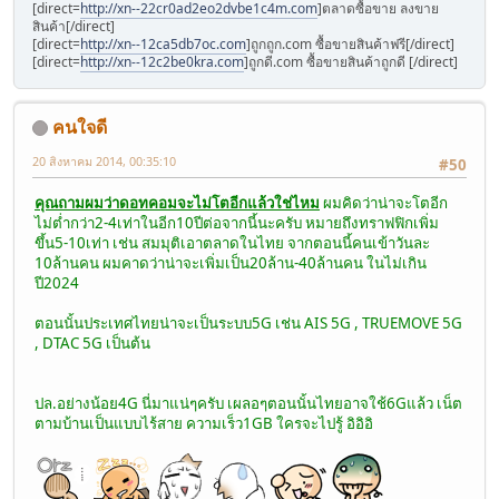
[direct=
http://xn--22cr0ad2eo2dvbe1c4m.com
]ตลาดซื้อขาย ลงขาย
สินค้า[/direct]
[direct=
http://xn--12ca5db7oc.com
]ถูกถูก.com ซื้อขายสินค้าฟรี[/direct]
[direct=
http://xn--12c2be0kra.com
]ถูกดี.com ซื้อขายสินค้าถูกดี [/direct]
คนใจดี
20 สิงหาคม 2014, 00:35:10
#50
คุณถามผมว่าดอทคอมจะไม่โตอีกแล้วใช่ไหม
ผมคิดว่าน่าจะโตอีก
ไม่ต่ำกว่า2-4เท่าในอีก10ปีต่อจากนี้นะครับ หมายถึงทราฟฟิกเพิ่ม
ขึ้น5-10เท่า เช่น สมมุติเอาตลาดในไทย จากตอนนี้คนเข้าวันละ
10ล้านคน ผมคาดว่าน่าจะเพิ่มเป็น20ล้าน-40ล้านคน ในไม่เกิน
ปี2024
ตอนนั้นประเทศไทยน่าจะเป็นระบบ5G เช่น AIS 5G , TRUEMOVE 5G
, DTAC 5G เป็นต้น
ปล.อย่างน้อย4G นี่มาแน่ๆครับ เผลอๆตอนนั้นไทยอาจใช้6Gแล้ว เน็ต
ตามบ้านเป็นแบบไร้สาย ความเร็ว1GB ใครจะไปรู้ อิอิอิ