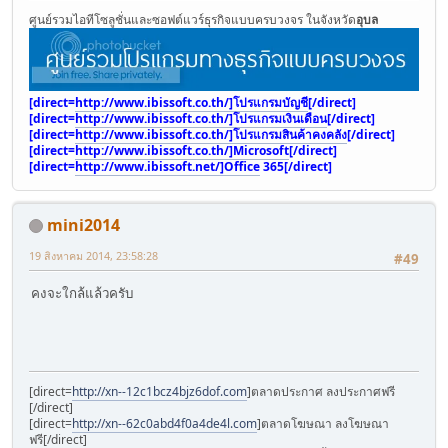
ศูนย์รวมไอทีโซลูชั่นและซอฟต์แวร์ธุรกิจแบบครบวงจร ในจังหวัด
อุบล
[direct=
http://www.ibissoft.co.th/]โปรแกรมบัญชี
[/direct]
[direct=
http://www.ibissoft.co.th/]โปรแกรมเงินเดือน
[/direct]
[direct=
http://www.ibissoft.co.th/]โปรแกรมสินค้าคงคลัง
[/direct]
[direct=
http://www.ibissoft.co.th/]Microsoft
[/direct]
[direct=
http://www.ibissoft.net/]Office
365[/direct]
mini2014
19 สิงหาคม 2014, 23:58:28
#49
คงจะใกล้แล้วครับ
[direct=
http://xn--12c1bcz4bjz6dof.com
]ตลาดประกาศ ลงประกาศฟรี
[/direct]
[direct=
http://xn--62c0abd4f0a4de4l.com
]ตลาดโฆษณา ลงโฆษณา
ฟรี[/direct]