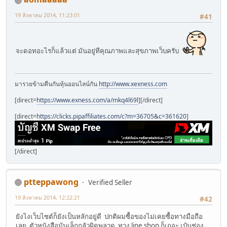
19 สิงหาคม 2014, 11:23:01
#41
จะดอทอะไรก็แล้วแต่ มันอยู่ทีคุณภาพและสุขภาพเว็บครับ
มารวยข้ามคืนกันหุ้นออนไลน์กัน
http://www.xexness.com
[direct=
https://www.exness.com/a/mkq4l69l
]
[/direct]
[direct=
https://clicks.pipaffiliates.com/c?m=36705&c=361620
]
[/direct]
ptteppawong
Verified Seller
19 สิงหาคม 2014, 12:22:21
#42
ยังไงเว็บไซต์ก็ยังเป็นหลักอยู่ดี ปกติผมซื้อของไม่เคยซื้อทางมือถือ
เลย ตัวหนังสือมันเล็กกลัวผิดพลาด ทาง line shop ก็เถอะ เป๋นช่อง