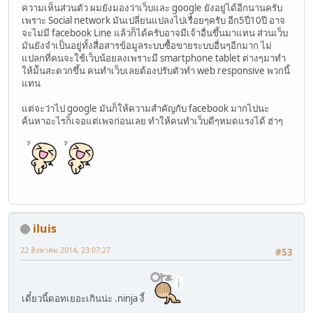
ความเห็นส่วนตัว ผมยังมองว่าเว็บและ google ยังอยู่ได้อีกนานครับ
เพราะ Social network มันเปลี่ยนแปลงไปเรื่อยๆครับ อีก5ปี10ปี อาจ
จะไม่มี facebook Line แล้วก็ได้ครับอาจมีเจ้าอื่นขึ้นมาแทน ส่วนเว็บ
มันยังจำเป็นอยู่ทั้งสื่อสารข้อมูลระบบซื้อขายระบบอื่นๆอีกมาก ไม่
แปลกที่คนจะใช้เว็บน้อยลงเพราะมี smartphone tablet ต่างๆมาทำ
ให้ม้ันสะดวกขึ้น คนทำเว็บเลยต้องปรับตัวทำ web responsive พวกนี้
แทน
แต่จะว่าไป google มันก็ให้ความสำคัญกับ facebook มากไปนะ
ค้นหาอะไรก็เจอแต่เพจก่อนเลย ทำให้คนทำเว็บดีๆหมดแรงได้ ฮ่าๆ
iluis
22 สิงหาคม 2014, 23:07:27
#53
เดี๋ยวนี้ดอทเยอะเกินน่ะ .ninja งี้