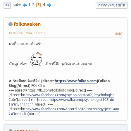
1
2
4
หน้า
3
ลง
การกระทำของผู้ใช้
folkswaken
19 สิงหาคม 2014, 11:02:06
#40
ผมก็ว่าหมดแล้วครับ
มันดูเกร่อๆ
เดี๋ยวนี้มีสกุลโดเมนเยอะแยะ
☻
รับเขียนบล็อกรีวิว! [direct=
https://www.folkdo.com
]Folkdo
Blog[/direct]
FOLKD☺︎
●— [direct=https://fb..com/folkdo]folkdo[/direct] ●—
[direct=
https://www.facebook.com/psychologistcafe]Psychologist
Cafe'[/direct] ●— [direct=
https://www.fb.com/psychologist108]นัก
จิตวิทยากล่าวว่า
[/direct] ●—
[direct=
https://www.facebook.com/AccordingToPsychology/]ตามหลัก
จิตวิทยาแล้ว
[/direct]
aomaaaaa