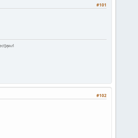
#101
ect]สุดเก๋
#102