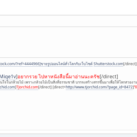
stock.com/?ref=4444966]ขายรูปออนไลน์ทั่วโลกกับเว็บไซต์
Shutterstock.com
[/direct]
/Miqe1v
]
อยากรวย ไปหาหนังสือนี้มาอ่านนะครัช
[/direct]
 สนใจในกล้วยไม้ เพราะกล้วยไม้เป็นสิ่งที่ธรรมชาติ บรรจงสร้างสรรขึ้นมาเพื่อให้โลกสวยงาม ต
rchid.com
]
TJorchid.com
[/direct] [direct=
http://www.tjorchid.com/?page_id=8472
]
ว