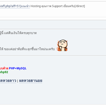
th/aff.php?aff=51]แนะนำ
Hosting คุณภาพ Support เยี่ยมครับ[/direct]
ู้นี้ แต่คืนเงินให้ครบทุกบาท
ให้ ขอแค่อย่าท้อที่จะลุกขึ้นมาใหม่นะครับ
ะบบด้วย
PHP+MySQL
 php92
ผลหวยลาว
ผลหวยฮานอย
|