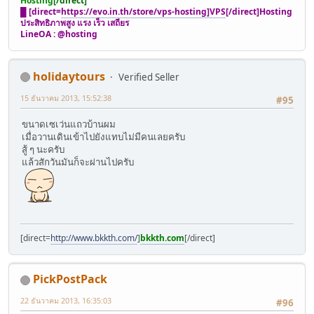
Hosting
[/direct]
█ [direct=
https://evo.in.th/store/vps-hosting]VPS
[/direct]Hosting
ประสิทธิภาพสูง แรง เร็ว เสถียร
LineOA : @hosting
holidaytours
Verified Seller
15 ธันวาคม 2013, 15:52:38
#95
ขนาดเซเว่นแถวบ้านผม
เมื่อวานเดินเข้าไปยังแทบไม่มีคนเลยครับ
สู้ ๆ นะครับ
แล้วสักวันมันก็จะผ่านไปครับ
[direct=
http://www.bkkth.com/
]
bkkth.com
[/direct]
PickPostPack
22 ธันวาคม 2013, 16:35:03
#96