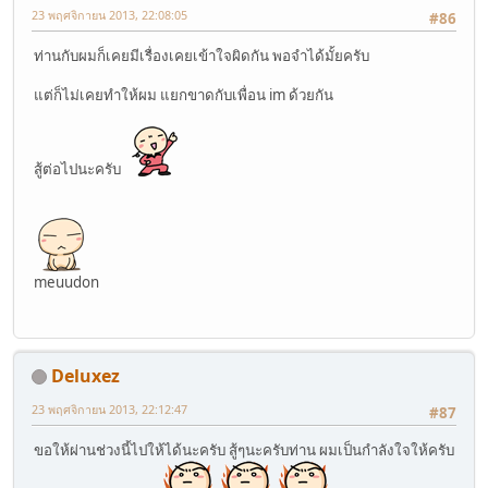
23 พฤศจิกายน 2013, 22:08:05
#86
ท่านกับผมก็เคยมีเรื่องเคยเข้าใจผิดกัน พอจำได้มั้ยครับ
แต่ก็ไม่เคยทำให้ผม แยกขาดกับเพื่อน im ด้วยกัน
สู้ต่อไปนะครับ
meuudon
Deluxez
23 พฤศจิกายน 2013, 22:12:47
#87
ขอให้ผ่านช่วงนี้ไปให้ได้นะครับ สู้ๆนะครับท่าน ผมเป็นกำลังใจให้ครับ