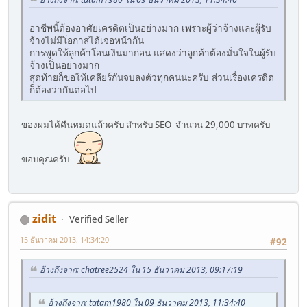
อาชีพนี้ต้องอาศัยเครดิตเป็นอย่างมาก เพราะผู้ว่าจ้างและผู้รับ
จ้างไม่มีโอกาสได้เจอหน้ากัน
การพูดให้ลูกค้าโอนเงินมาก่อน แสดงว่าลูกค้าต้องมั่นใจในผู้รับ
จ้างเป็นอย่างมาก
สุดท้ายก็ขอให้เคลียร์กันจบลงตัวทุกคนนะครับ ส่วนเรื่องเครดิต
ก็ต้องว่ากันต่อไป
ของผมได้คืนหมดแล้วครับ สำหรับ SEO จำนวน 29,000 บาทครับ
ขอบคุณครับ
zidit
Verified Seller
15 ธันวาคม 2013, 14:34:20
#92
อ้างถึงจาก: chatree2524 ใน 15 ธันวาคม 2013, 09:17:19
อ้างถึงจาก: tatam1980 ใน 09 ธันวาคม 2013, 11:34:40