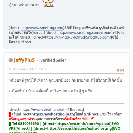
สู้ๆนะครับท่านเชา
[direct=
http://www.smefrog.com/
]
SME Frog อาชีพเสริม ธุรกิจส่วนตัว แฟ
รนไชส์น่าสนใจ
[/direct] [direct=
http://www.smefrog.com/ขายอะไรดี
]
ขาย
อะไรดี
[/direct] [direct=
https://xn--123-5klo9fvch5nbc9t0b.com/
]
ซีรี่ย์
จีน123
[/direct]
JeffyPluS
Verified Seller
15 ธันวาคม 2013, 15:16:50
#94
หนึ่งบทพิสูจน์ให้เห็นว่า คุณเซามีแฮง ก็พยายามแก้ไขวิกฤตที่เกิดขึ้น
แม้จะช้าไปบ้าง แต่ผมก็เอาใจช่วยนะครับ สู้ ๆ ครับ
[direct=
https://evo.in.th/aff.php?aff=1
]
[/direct]
█
เว็บ[direct=
https://evohosting.in.th
]โฮสติ้ง[/direct]แรง เร็ว เสถียร
พร้อมดูแลทุกท่าน
คุณภาพการบริการ
เริ่มต้นเพียง 500.-/ปี
█ Tel 0810066690 | [direct=
https://evo.in.th/store/vps-ssd]EVO
VPS[/direct] | [direct=
https://evo.in.th/store/extra-hosting
]
EVO