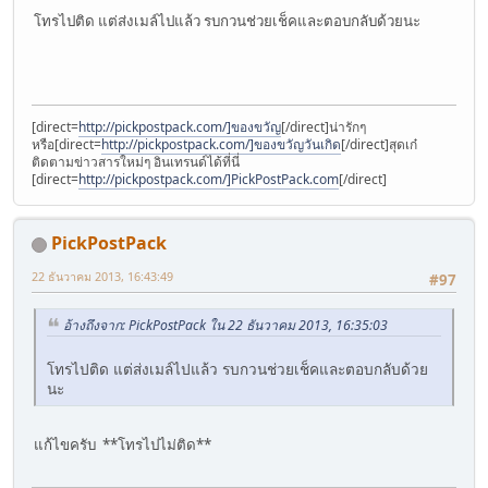
โทรไปติด แต่ส่งเมล์ไปแล้ว รบกวนช่วยเช็คและตอบกลับด้วยนะ
[direct=
http://pickpostpack.com/]ของขวัญ
[/direct]น่ารักๆ
หรือ[direct=
http://pickpostpack.com/]ของขวัญวันเกิด
[/direct]สุดเก๋
ติดตามข่าวสารใหม่ๆ อินเทรนด์ได้ที่นี่
[direct=
http://pickpostpack.com/]PickPostPack.com
[/direct]
PickPostPack
22 ธันวาคม 2013, 16:43:49
#97
อ้างถึงจาก: PickPostPack ใน 22 ธันวาคม 2013, 16:35:03
โทรไปติด แต่ส่งเมล์ไปแล้ว รบกวนช่วยเช็คและตอบกลับด้วย
นะ
แก้ไขครับ **โทรไปไม่ติด**