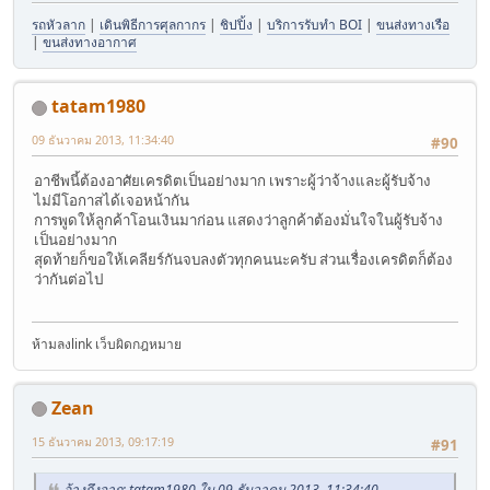
รถหัวลาก
|
เดินพิธีการศุลกากร
|
ชิปปิ้ง
|
บริการรับทำ BOI
|
ขนส่งทางเรือ
|
ขนส่งทางอากาศ
tatam1980
09 ธันวาคม 2013, 11:34:40
#90
อาชีพนี้ต้องอาศัยเครดิตเป็นอย่างมาก เพราะผู้ว่าจ้างและผู้รับจ้าง
ไม่มีโอกาสได้เจอหน้ากัน
การพูดให้ลูกค้าโอนเงินมาก่อน แสดงว่าลูกค้าต้องมั่นใจในผู้รับจ้าง
เป็นอย่างมาก
สุดท้ายก็ขอให้เคลียร์กันจบลงตัวทุกคนนะครับ ส่วนเรื่องเครดิตก็ต้อง
ว่ากันต่อไป
ห้ามลงlink เว็บผิดกฎหมาย
Zean
15 ธันวาคม 2013, 09:17:19
#91
อ้างถึงจาก: tatam1980 ใน 09 ธันวาคม 2013, 11:34:40