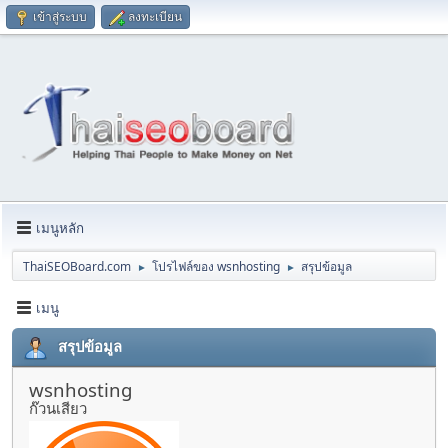
เข้าสู่ระบบ
ลงทะเบียน
เมนูหลัก
ThaiSEOBoard.com
โปรไฟล์ของ wsnhosting
สรุปข้อมูล
►
►
เมนู
สรุปข้อมูล
wsnhosting
ก๊วนเสียว