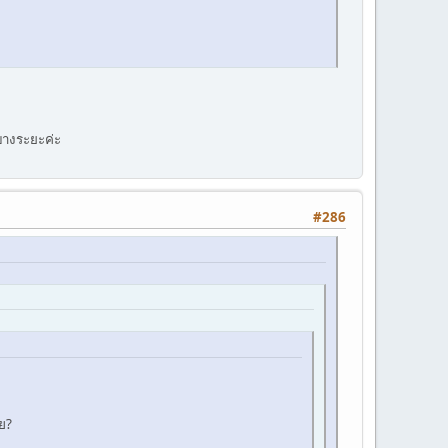
มบางระยะค่ะ
#286
่ย?