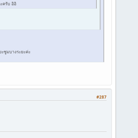
ครับ อิอิ
ระยะซูมบางระยะค่ะ
#287