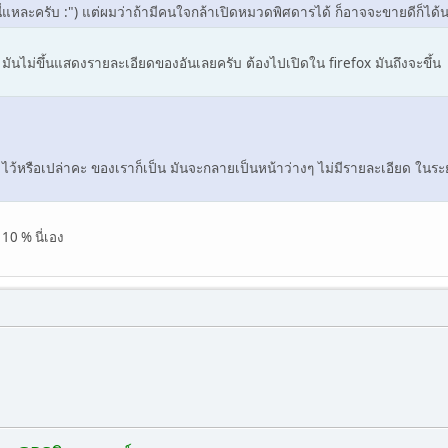
ี่แหละครับ :") แต่ผมว่าถ้ามีคนใจกล้าเปิดหมวดพิศดารได้ ก็อาจจะขายดีก็ได้นะ
ันไม่ขึ้นแสดงรายละเอียดของอันเลยครับ ต้องไปเปิดใน firefox มันถึงจะขึ้น
rl-) ไว้หรือเปล่าคะ ของเราก็เป็น มันจะกลายเป็นหน้าว่างๆ ไม่มีรายละเอียด ใน
 110 % นี่เอง