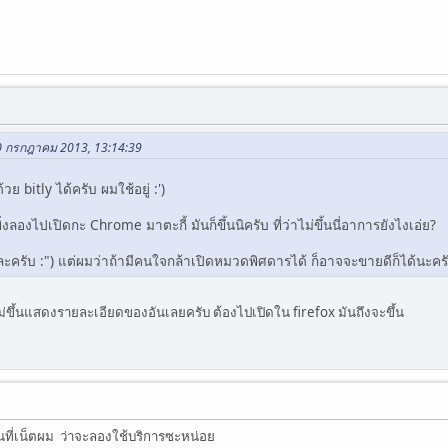
30 กรกฎาคม 2013, 13:14:39
้วย bitly ได้ครับ ผมใช้อยู่ :')
งลองไปเปิดกะ Chrome มาตะกี้ มันก็ขึ้นนิครับ ที่ว่าไม่ขึ้นนี่อาการยังไงเอ่ย?
ละครับ :") แต่ผมว่าถ้ามีคนใจกล้าเปิดหมวดพิศดารได้ ก็อาจจะขายดีก็ได้นะครับ
ขึ้นแสดงรายละเอียดของอันเลยครับ ต้องไปเปิดใน firefox มันถึงจะขึ้น
ป็นที่เน็ตผม ว่าจะลองใช้บริการซะหน่อย