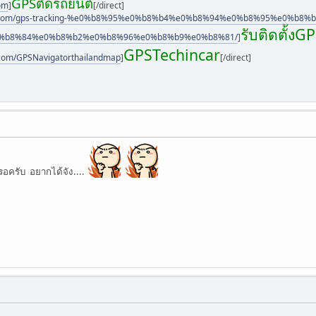
GPSติดรถยนต์
com
]
[/direct]
ncar.com/gps-tracking-%e0%b8%95%e0%b8%b4%e0%b8%94%e0%b8%95%e0%b
รับติดตั้ง
%b8%84%e0%b8%b2%e0%b8%96%e0%b8%b9%e0%b8%81/
]
GPSTechincar
.com/GPSNavigatorthailandmap
]
[/direct]
หรอครับ อยากได้จัง....