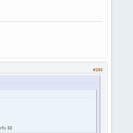
#285
ับ อิอิ