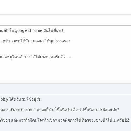
aff ใน google chrome มันไม่ขึ้นครับ
น่ะครับ อยากให้มันแสดงผลได้ทุก browser
วดหมู่ไหนทำรายได้ได้เยอะสุดครับ อิอิ ....
bitly ได้ครับ ผมใช้อยู่ :')
งไปเปิดกะ Chrome มาตะกี้ มันก็ขึ้นนิครับ ที่ว่าไม่ขึ้นนี่อาการยังไงเอ่ย?
รับ :") แต่ผมว่าถ้ามีคนใจกล้าเปิดหมวดพิศดารได้ ก็อาจจะขายดีก็ได้นะครับ อิอิ