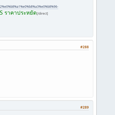
8%b2%e0%b8%a1%e0%b8%a3%e0%b8%96-
GPS ราคาประหยัด
[/direct]
#288
#289