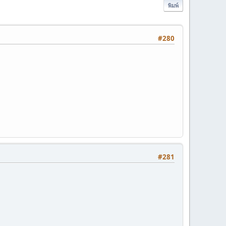
พิมพ์
#280
#281