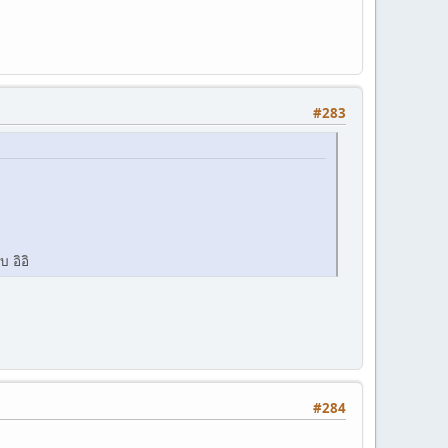
#283
 อิอิ
#284