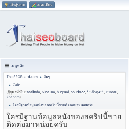
เข้าสู่ระบบ
ลงทะเบียน
เมนูหลัก
ThaiSEOBoard.com
อื่นๆ
►
Cafe
►
(ผู้ดูแลทั่วไป:
sealinda
,
NineTua
,
bugmai
,
pburin22
,
*~เก้าคุง~*
,
I~Beau
,
khanom
)
ใครมีฐานข้อมูลหนังของสคริปนี้ขายติดต่อมาหน่อยครับ
►
ใครมีฐานข้อมูลหนังของสคริปนี้ขาย
ติดต่อมาหน่อยครับ