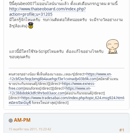
ปีนี้คุณbeo007ไม่ออนไลน์นานแล้ว ตั้งแต่เดือนกรกฎาคม ตามนี้
http://www.thaiseoboard.com/index.php?
action=profile;u=31205
มีใครรู้จักไหมครับ รบกวนติดต่อให้หน่อยครับ จะมีรางวัลอย่างงาม
อิๆ(ล้อเล่น)
แถวนี้มีใครใช้Ya-Scriptไหมครับ ต้องแก้ไขอย่างไรครับ
ขอบคุณครับ
คนสวยๆอย่างน้อง พี่เห็นท้องมาเยอะ..เหอะๆ[direct=
https://www.xn-
-12cbf2ecfeqcbmg8b4auehgcf3e1cvinadjv03b9k.com
]สมัครตัวแทน
ขายประกันรถยนต์[/direct][direct=
https://www.exness-
free.com
]สอนforex[/direct][direct=
https://www.xn-
-12c3bbdobk3dfc9hrbo03aoc.com
]ต่อประกันรถยนต์[/direct]
[direct=
https://www.tradesabai.com/index.php/topic,624.msg924.html#msg9
สมัครเปิดบัญชี
forexใหม่ล่าสุด[/direct]
AM-PM
15 พฤศจิกายน 2011, 15:23:42
#1