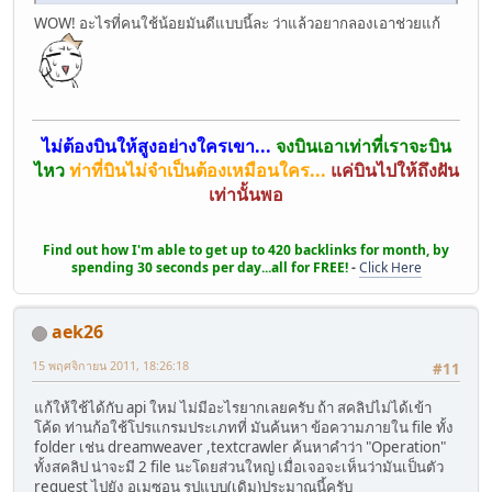
WOW! อะไรที่คนใช้น้อยมันดีแบบนี้ละ ว่าแล้วอยากลองเอาช่วยแก้
ไม่ต้องบินให้สูงอย่างใครเขา...
จงบินเอาเท่าที่เราจะบิน
ไหว
ท่าที่บินไม่จำเป็นต้องเหมือนใคร...
แค่บินไปให้ถึงฝัน
เท่านั้นพอ
Find out how I'm able to get up to 420 backlinks for month, by
spending 30 seconds per day...all for FREE!
-
Click Here
aek26
15 พฤศจิกายน 2011, 18:26:18
#11
แก้ให้ใช้ได้กับ api ใหม่ ไม่มีอะไรยากเลยครับ ถ้า สคลิปไม่ได้เข้า
โค้ด ท่านก้อใช้โปรแกรมประเภทที่ มันค้นหา ข้อความภายใน file ทั้ง
folder เช่น dreamweaver ,textcrawler ค้นหาคำว่า "Operation"
ทั้งสคลิป น่าจะมี 2 file นะโดยส่วนใหญ่ เมื่อเจอจะเห็นว่ามันเป็นตัว
request ไปยัง อเมซอน รูปแบบ(เดิม)ประมาณนี้ครับ