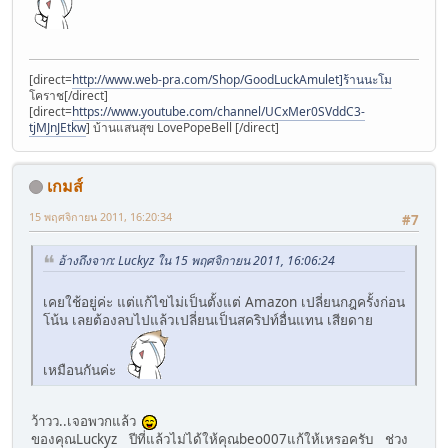
[direct=
http://www.web-pra.com/Shop/GoodLuckAmulet]ร้านนะโม
โคราช[/direct]
[direct=
https://www.youtube.com/channel/UCxMer0SVddC3-
tjMJnJEtkw
] บ้านแสนสุข LovePopeBell [/direct]
เกมส์
15 พฤศจิกายน 2011, 16:20:34
#7
อ้างถึงจาก: Luckyz ใน 15 พฤศจิกายน 2011, 16:06:24
เคยใช้อยู่ค่ะ แต่แก้ไขไม่เป็นตั้งแต่ Amazon เปลี่ยนกฎครั้งก่อน
โน้น เลยต้องลบไปแล้วเปลี่ยนเป็นสคริปท์อื่นแทน เสียดาย
เหมือนกันค่ะ
ว้าวว..เจอพวกแล้ว
ของคุณLuckyz ปีที่แล้วไม่ได้ให้คุณbeo007แก้ให้เหรอครับ ช่วง