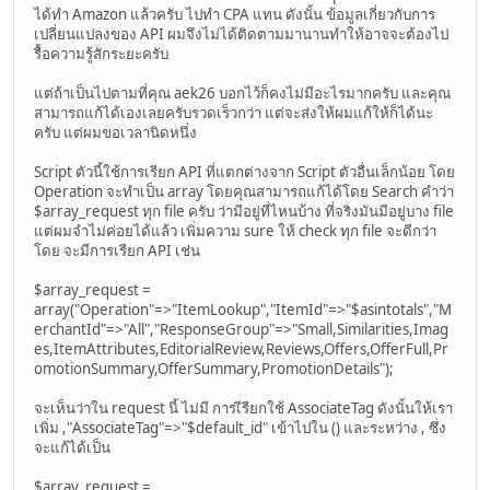
ได้ทำ Amazon แล้วครับ ไปทำ CPA แทน ดังนั้น ข้อมูลเกี่ยวกับการ
เปลี่ยนแปลงของ API ผมจึงไม่ได้ติดตามมานานทำให้อาจจะต้องไป
รื้อความรู้สักระยะครับ
แต่ถ้าเป็นไปตามที่คุณ aek26 บอกไว้ก็คงไม่มีอะไรมากครับ และคุณ
สามารถแก้ได้เองเลยครับรวดเร็วกว่า แต่จะส่งให้ผมแก้ให้ก็ได้นะ
ครับ แต่ผมขอเวลานิดหนึ่ง
Script ตัวนี้ใช้การเรียก API ที่แตกต่างจาก Script ตัวอื่นเล็กน้อย โดย
Operation จะทำเป็น array โดยคุณสามารถแก้ได้โดย Search คำว่า
$array_request ทุก file ครับ ว่ามีอยู่ที่ไหนบ้าง ที่จริงมันมีอยู่บาง file
แต่ผมจำไม่ค่อยได้แล้ว เพิ่มความ sure ให้ check ทุก file จะดีกว่า
โดย จะมีการเรียก API เช่น
$array_request =
array("Operation"=>"ItemLookup","ItemId"=>"$asintotals","M
erchantId"=>"All","ResponseGroup"=>"Small,Similarities,Imag
es,ItemAttributes,EditorialReview,Reviews,Offers,OfferFull,Pr
omotionSummary,OfferSummary,PromotionDetails");
จะเห็นว่าใน request นี้ ไม่มี การเีรียกใช้ AssociateTag ดังนั้นให้เรา
เพิ่ม ,"AssociateTag"=>"$default_id" เข้าไปใน () และระหว่าง , ซึ่ง
จะแก้ได้เป็น
$array_request =