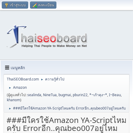
เข้าสู่ระบบ
ลงทะเบียน
เมนูหลัก
ThaiSEOBoard.com
ความรู้ทั่วไป
►
Amazon
►
(ผู้ดูแลทั่วไป:
sealinda
,
NineTua
,
bugmai
,
pburin22
,
*~เก้าคุง~*
,
I~Beau
,
khanom
)
###มีใครใช้Amazon YA-Scriptไหมครับ Errorอีก..คุณbeo007อยู่ไหมครับ
►
###มีใครใช้Amazon YA-Scriptไหม
ครับ Errorอีก..คุณbeo007อยู่ไหม