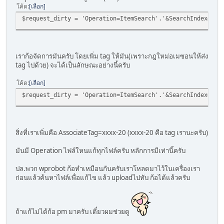
โค้ด
เลือก
$request_dirty = 'Operation=ItemSearch'.'&SearchIndex='.$
เราก้อจัดการมันครับ โดยเพิ่ม tag ให้มัน(เพราะกฎใหม่อเมซอนให้ส่ง
tag ไปด้วย) จะได้เป็นลักษณะอย่างนี้ครับ
โค้ด
เลือก
$request_dirty = 'Operation=ItemSearch'.'&SearchIndex='.$
สิ่งที่เราเพิ่มคือ AssociateTag=xxxx-20 (xxxx-20 คือ tag เรานะครับ)
มันมี Operation ไฟล์ใหนแก้ทุกไฟล์ครับ หลักการมีเท่านี้ครับ
ปล.พวก wprobot ก้อทำเหมือนกันครับเราโหลดมาไว้ในเครื่องเรา
ก่อนแล้วค้นหาไฟล์เพื่อแก้ไข แล้ว uploadไปทับ ก้อได้แล้วครับ
ถ้าแก้ไม่ได้ก้อ pm มาครับ เดี๋ยวผมช่วยดู