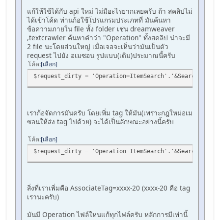
แก้ให้ใช้ได้กับ api ใหม่ ไม่มีอะไรยากเลยครับ ถ้า สคลิปไม่
ได้เข้าโค้ด ท่านก้อใช้โปรแกรมประเภทที่ มันค้นหา
ข้อความภายใน file ทั้ง folder เช่น dreamweaver
,textcrawler ค้นหาคำว่า "Operation" ทั้งสคลิป น่าจะมี
2 file นะโดยส่วนใหญ่ เมื่อเจอจะเห็นว่ามันเป็นตัว
request ไปยัง อเมซอน รูปแบบ(เดิม)ประมาณนี้ครับ
โค้ด
เลือก
$request_dirty = 'Operation=ItemSearch'.'&SearchIndex=
เราก้อจัดการมันครับ โดยเพิ่ม tag ให้มัน(เพราะกฎใหม่อเม
ซอนให้ส่ง tag ไปด้วย) จะได้เป็นลักษณะอย่างนี้ครับ
โค้ด
เลือก
$request_dirty = 'Operation=ItemSearch'.'&SearchIndex=
สิ่งที่เราเพิ่มคือ AssociateTag=xxxx-20 (xxxx-20 คือ tag
เรานะครับ)
มันมี Operation ไฟล์ใหนแก้ทุกไฟล์ครับ หลักการมีเท่านี้