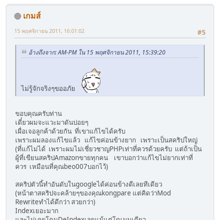
เกมส์
15 พฤศจิกายน 2011, 16:01:02
#5
อ้างถึงจาก: AM-PM ใน 15 พฤศจิกายน 2011, 15:39:20
ไม่รู้จักจริงๆขออภัย
ขอบคุณครับท่าน
เดี๋ยวผมจะแวะมาดันบ่อยๆ
เผื่อเจอลูกค้าด้วยกัน ที่เขาแก้ไขได้ครับ
เพราะผมลองแก้ไขแล้ว แก้ไขค่อนข้างยาก เพราะเป็นสคริปใหญ่
(ที่แก้ไม่ได้ เพราะผมไม่เชี่ยวชาญPHPเท่าที่ควรด้วยครับ แต่ถ้าเป็น
ผู้ที่เขียนสคริปAmazonขายทุกคน เขาบอกว่าแก้ไขไม่ยากเท่าที่
ควร เหมือนที่คุณbeo007บอกไว้)
สคริปตัวนี้ทำอันดับในgoogleได้ค่อนข้างดีเลยทีเดียว
(หน้าตาสคริปจะคล้ายๆของคุณkongpare แต่คิดว่าMod
Rewriteทำได้ดีกว่า สวยกว่า)
Indexเยอะมาก
และไม่เคยโดนDeIndexเลยแม้แต่โดเมนเดียว