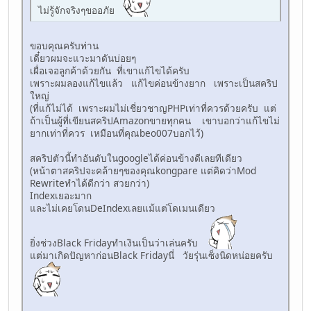
ไม่รู้จักจริงๆขออภัย
ขอบคุณครับท่าน
เดี๋ยวผมจะแวะมาดันบ่อยๆ
เผื่อเจอลูกค้าด้วยกัน ที่เขาแก้ไขได้ครับ
เพราะผมลองแก้ไขแล้ว แก้ไขค่อนข้างยาก เพราะเป็นสคริป
ใหญ่
(ที่แก้ไม่ได้ เพราะผมไม่เชี่ยวชาญPHPเท่าที่ควรด้วยครับ แต่
ถ้าเป็นผู้ที่เขียนสคริปAmazonขายทุกคน เขาบอกว่าแก้ไขไม่
ยากเท่าที่ควร เหมือนที่คุณbeo007บอกไว้)
สคริปตัวนี้ทำอันดับในgoogleได้ค่อนข้างดีเลยทีเดียว
(หน้าตาสคริปจะคล้ายๆของคุณkongpare แต่คิดว่าMod
Rewriteทำได้ดีกว่า สวยกว่า)
Indexเยอะมาก
และไม่เคยโดนDeIndexเลยแม้แต่โดเมนเดียว
ยิ่งช่วงBlack Fridayทำเงินเป็นว่าเล่นครับ
แต่มาเกิดปัญหาก่อนBlack Fridayนี่ วัยรุ่นเซ็งนิดหน่อยครับ