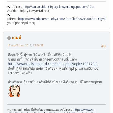
[direct=
http://car-accident-injury-lawyer.blogspot.com/]Car
Accident Injury Lawyer[/direct]
[direct=
https://www.kdpcommunity.com/s/profile/0052T00000CEOgv]Find
your iphone[/direct]
เกมส์
15 พฤศจิกายน 2011, 15:36:39
#3
คือสคริปนี้ ผู้ขาย ได้หายไปตั้งแต่ปีที่แล้วครับ
ขายตามนี้ (กระทู้ที่ขาย ถูกsem.or.thลบทิ้งแล้ว)
http://www.thaiseoboard.com/index.php?topic=109170.0
ดังนั้นผู้ที่ใช้สคริปด้วยกัน จึงต้องหาคนที่เก่งphp แล้วแก้Script
Errorกันเองครับ
สำหรับผม ถือว่าเป็นสคริปที่ดีตัวนึงเลยทีเดียวครับ ดีในหลายๆด้าน
คนสวยๆอย่างน้อง พี่เห็นท้องมาเยอะ..เหอะๆ[direct=
https://www.xn-