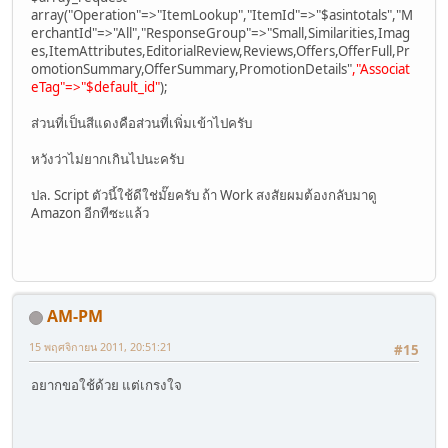
array("Operation"=>"ItemLookup","ItemId"=>"$asintotals","M
erchantId"=>"All","ResponseGroup"=>"Small,Similarities,Imag
es,ItemAttributes,EditorialReview,Reviews,Offers,OfferFull,Pr
omotionSummary,OfferSummary,PromotionDetails"
,"Associat
eTag"=>"$default_id"
);
ส่วนที่เป็นสีแดงคือส่วนที่เพิ่มเข้าไปครับ
หวังว่าไม่ยากเกินไปนะครับ
ปล. Script ตัวนี้ใช้ดีใช่มั๊ยครับ ถ้า Work สงสัยผมต้องกลับมาดู
Amazon อีกทีซะแล้ว
AM-PM
15 พฤศจิกายน 2011, 20:51:21
#15
อยากขอใช้ด้วย แต่เกรงใจ