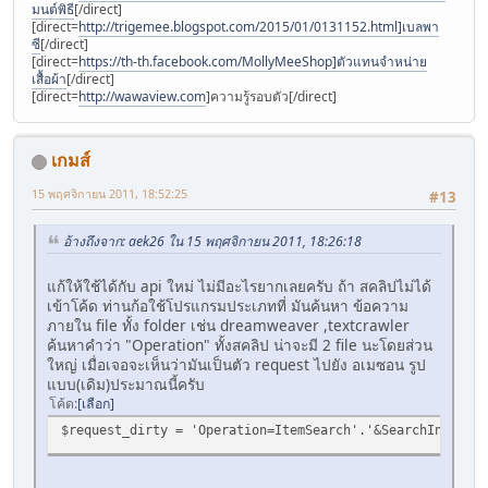
มนต์พิธี
[/direct]
[direct=
http://trigemee.blogspot.com/2015/01/0131152.html]เบลพา
ซี
[/direct]
[direct=
https://th-th.facebook.com/MollyMeeShop]ตัวแทนจําหน่าย
เสื้อผ้า
[/direct]
[direct=
http://wawaview.com
]ความรู้รอบตัว[/direct]
เกมส์
15 พฤศจิกายน 2011, 18:52:25
#13
อ้างถึงจาก: aek26 ใน 15 พฤศจิกายน 2011, 18:26:18
แก้ให้ใช้ได้กับ api ใหม่ ไม่มีอะไรยากเลยครับ ถ้า สคลิปไม่ได้
เข้าโค้ด ท่านก้อใช้โปรแกรมประเภทที่ มันค้นหา ข้อความ
ภายใน file ทั้ง folder เช่น dreamweaver ,textcrawler
ค้นหาคำว่า "Operation" ทั้งสคลิป น่าจะมี 2 file นะโดยส่วน
ใหญ่ เมื่อเจอจะเห็นว่ามันเป็นตัว request ไปยัง อเมซอน รูป
แบบ(เดิม)ประมาณนี้ครับ
โค้ด
เลือก
$request_dirty = 'Operation=ItemSearch'.'&SearchIndex='.