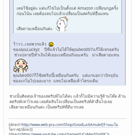
เคยใช้อยู่ค่ะ แต่แก้ไขไม่เป็นตั้งแต่ Amazon เปลี่ยนกฎครั้ง
ก่อนโน้น เลยต้องลบไปแล้วเปลี่ยนเป็นสคริปท์อื่นแทน
เสียดายเหมือนกันค่ะ
ว้าวว..เจอพวกแล้ว
ของคุณLuckyz ปีที่แล้วไม่ได้ให้คุณbeo007แก้ให้เหรอครับ
ช่วงปลายปีทำเงินได้เยอะเหมือนกันนะครับ น่าเสียดายแทน
คุณbeo007ก็ใช้สคริปนี้เหมือนกันครับ แต่แกบอกว่าปัจจุบัน
ของแกโมไปเยอะมาก แทบไม่เหลือเค้าโครงเดิม
ช่วงนั้นติดต่อเจ้าของสคริปท์ไม่ได้ค่ะ แล้วก็ไม่มีความรู้ด้านโค๊ด ด้าน
สคริปท์เท่าไรเลย เลยตัดสินใจเปลี่ยนเป็นสคริปท์ตัวอื่นไปเลย
เสียดายเหมือนกันค่ะ เป็นสคริปท์ที่ดีมากเลย
[direct=
http://www.web-pra.com/Shop/GoodLuckAmulet]ร้านนะโม
โคราช[/direct]
[direct=
https://www.youtube.com/channel/UCxMer0SVddC3-