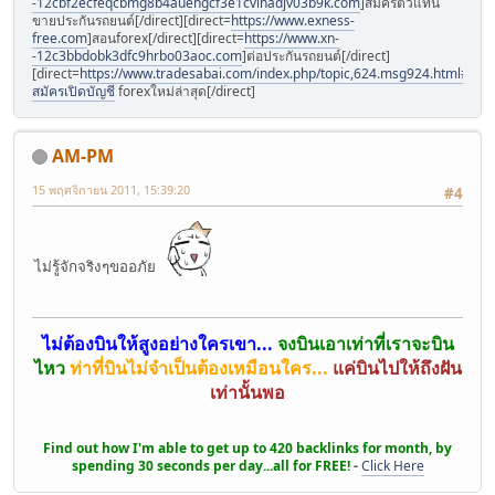
-12cbf2ecfeqcbmg8b4auehgcf3e1cvinadjv03b9k.com
]สมัครตัวแทน
ขายประกันรถยนต์[/direct][direct=
https://www.exness-
free.com
]สอนforex[/direct][direct=
https://www.xn-
-12c3bbdobk3dfc9hrbo03aoc.com
]ต่อประกันรถยนต์[/direct]
[direct=
https://www.tradesabai.com/index.php/topic,624.msg924.html#msg9
สมัครเปิดบัญชี
forexใหม่ล่าสุด[/direct]
AM-PM
15 พฤศจิกายน 2011, 15:39:20
#4
ไม่รู้จักจริงๆขออภัย
ไม่ต้องบินให้สูงอย่างใครเขา...
จงบินเอาเท่าที่เราจะบิน
ไหว
ท่าที่บินไม่จำเป็นต้องเหมือนใคร...
แค่บินไปให้ถึงฝัน
เท่านั้นพอ
Find out how I'm able to get up to 420 backlinks for month, by
spending 30 seconds per day...all for FREE!
-
Click Here