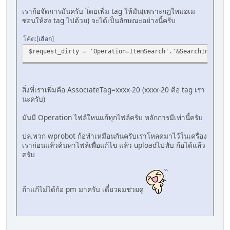
เราก้อจัดการมันครับ โดยเพิ่ม tag ให้มัน(เพราะกฎใหม่อเม
ซอนให้ส่ง tag ไปด้วย) จะได้เป็นลักษณะอย่างนี้ครับ
โค้ด
เลือก
$request_dirty = 'Operation=ItemSearch'.'&SearchIndex='.
สิ่งที่เราเพิ่มคือ AssociateTag=xxxx-20 (xxxx-20 คือ tag เรา
นะครับ)
มันมี Operation ไฟล์ใหนแก้ทุกไฟล์ครับ หลักการมีเท่านี้ครับ
ปล.พวก wprobot ก้อทำเหมือนกันครับเราโหลดมาไว้ในเครื่อง
เราก่อนแล้วค้นหาไฟล์เพื่อแก้ไข แล้ว uploadไปทับ ก้อได้แล้ว
ครับ
ถ้าแก้ไม่ได้ก้อ pm มาครับ เดี๋ยวผมช่วยดู