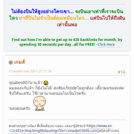
ไม่ต้องบินให้สูงอย่างใครเขา...
จงบินเอาเท่าที่เราจะบิน
ไหว
ท่าที่บินไม่จำเป็นต้องเหมือนใคร...
แค่บินไปให้ถึงฝัน
เท่านั้นพอ
Find out how I'm able to get up to 420 backlinks for month, by
spending 30 seconds per day...all for FREE!
-
Click Here
เกมส์
15 พฤศจิกายน 2011, 21:11:18
#16
คุณbeo007มาแล้ว
ผมลองแก้แล้ว ก็ยังไม่ได้ สงสัยแก้codeไม่ถูกต้อง เดี๋ยวผมขอส่งสค
ริปให้นะครับ ใช้เวลานานหน่อยไม่เป็นไรครับ
ขอบคุณครับ
คนสวยๆอย่างน้อง พี่เห็นท้องมาเยอะ..เหอะๆ[direct=
https://www.xn-
-12cbf2ecfeqcbmg8b4auehgcf3e1cvinadjv03b9k.com
]สมัครตัวแทน