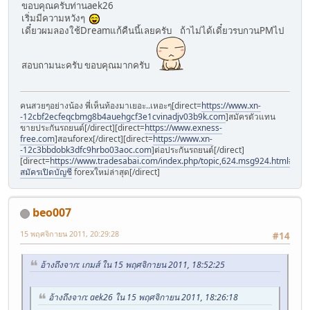
ขอบคุณครับท่านaek26
เริ่มมีความหวังๆ
เดี๋ยวผมลองใช้Dreamแก้คืนนี้เลยครับ ถ้าไม่ได้เดี๋ยวรบกวนPMไป
สอบถามนะครับ ขอบคุณมากครับ
คนสวยๆอย่างน้อง พี่เห็นท้องมาเยอะ..เหอะๆ[direct=
https://www.xn-
-12cbf2ecfeqcbmg8b4auehgcf3e1cvinadjv03b9k.com
]สมัครตัวแทน
ขายประกันรถยนต์[/direct][direct=
https://www.exness-
free.com
]สอนforex[/direct][direct=
https://www.xn-
-12c3bbdobk3dfc9hrbo03aoc.com
]ต่อประกันรถยนต์[/direct]
[direct=
https://www.tradesabai.com/index.php/topic,624.msg924.html#msg9
สมัครเปิดบัญชี
forexใหม่ล่าสุด[/direct]
beo007
15 พฤศจิกายน 2011, 20:29:28
#14
อ้างถึงจาก: เกมส์ ใน 15 พฤศจิกายน 2011, 18:52:25
อ้างถึงจาก: aek26 ใน 15 พฤศจิกายน 2011, 18:26:18