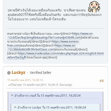
ปลายปีทำเงินได้เยอะเหมือนกันนะครับ น่าเสียดายแทน
คุณbeo007ก็ใช้สคริปนี้เหมือนกันครับ แต่แกบอกว่าปัจจุบันของแก
โมไปเยอะมาก แทบไม่เหลือเค้าโครงเดิม
คนสวยๆอย่างน้อง พี่เห็นท้องมาเยอะ..เหอะๆ[direct=
https://www.xn-
-12cbf2ecfeqcbmg8b4auehgcf3e1cvinadjv03b9k.com
]สมัครตัวแทน
ขายประกันรถยนต์[/direct][direct=
https://www.exness-
free.com
]สอนforex[/direct][direct=
https://www.xn-
-12c3bbdobk3dfc9hrbo03aoc.com
]ต่อประกันรถยนต์[/direct]
[direct=
https://www.tradesabai.com/index.php/topic,624.msg924.html#msg9
สมัครเปิดบัญชี
forexใหม่ล่าสุด[/direct]
Luckyz
Verified Seller
15 พฤศจิกายน 2011, 16:28:13
#8
แก้ไขล่าสุด
: 15 พฤศจิกายน 2011, 16:29:15 โดย Luckyz
อ้างถึงจาก: เกมส์ ใน 15 พฤศจิกายน 2011, 16:20:34
อ้างถึงจาก: Luckyz ใน 15 พฤศจิกายน 2011, 16:06:24