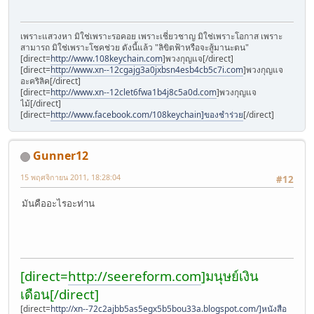
เพราะแสวงหา มิใช่เพราะรอคอย เพราะเชี่ยวชาญ มิใช่เพราะโอกาส เพราะ
สามารถ มิใช่เพราะโชคช่วย ดังนี้แล้ว "ลิขิตฟ้าหรือจะสู้มานะตน"
[direct=
http://www.108keychain.com
]พวงกุญแจ[/direct]
[direct=
http://www.xn--12cgajg3a0jxbsn4esb4cb5c7i.com
]พวงกุญแจ
อะคริลิค[/direct]
[direct=
http://www.xn--12clet6fwa1b4j8c5a0d.com
]พวงกุญแจ
ไม้[/direct]
[direct=
http://www.facebook.com/108keychain]ของชำร่วย
[/direct]
Gunner12
15 พฤศจิกายน 2011, 18:28:04
#12
มันคืออะไรอะท่าน
[direct=
http://seereform.com
]มนุษย์เงิน
เดือน[/direct]
[direct=
http://xn--72c2ajbb5as5egx5b5bou33a.blogspot.com/]หนังสือ