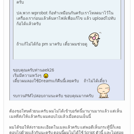
ครับ
ปล.พวก wprobot ก้อทำเหมือนกันครับเราโหลดมาไว้ใน
เครื่องเราก่อนแล้วค้นหาไฟล์เพื่อแก้ไข แล้ว uploadไปทับ
ก้อได้แล้วครับ
ถ้าแก้ไม่ได้ก้อ pm มาครับ เดี๋ยวผมช่วยดู
ขอบคุณครับท่านaek26
เริ่มมีความหวังๆ
เดี๋ยวผมลองใช้Dreamแก้คืนนี้เลยครับ ถ้าไม่ได้เดี๋ยว
รบกวนPMไปสอบถามนะครับ ขอบคุณมากครับ
ต้องขอโทษด้วยนะครับ ผมไม่ได้เข้าบอร์ดนี้มานานมากแล้ว แต่เห็น
เมลที่ส่งให้แล้วครับ ผมตอบไปแล้วเมื่อตอนเย็นนี้
ผมได้ขอให้ส่งรายละเอียดในเมลแล้วครับ แต่พอดีเห็นกระทู้นี้ก็เลย
ตอบไปด้วยแล้วกันนะครับ ตอนนี้ผมไม่ได้ใช้ Script ตัวนี้ และไม่ค่อย