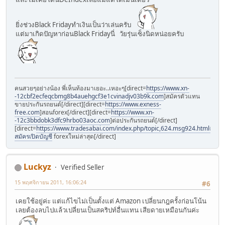
ยิ่งช่วงBlack Fridayทำเงินเป็นว่าเล่นครับ
แต่มาเกิดปัญหาก่อนBlack Fridayนี่ วัยรุ่นเซ็งนิดหน่อยครับ
คนสวยๆอย่างน้อง พี่เห็นท้องมาเยอะ..เหอะๆ[direct=
https://www.xn-
-12cbf2ecfeqcbmg8b4auehgcf3e1cvinadjv03b9k.com
]สมัครตัวแทน
ขายประกันรถยนต์[/direct][direct=
https://www.exness-
free.com
]สอนforex[/direct][direct=
https://www.xn-
-12c3bbdobk3dfc9hrbo03aoc.com
]ต่อประกันรถยนต์[/direct]
[direct=
https://www.tradesabai.com/index.php/topic,624.msg924.html#msg9
สมัครเปิดบัญชี
forexใหม่ล่าสุด[/direct]
Luckyz
Verified Seller
15 พฤศจิกายน 2011, 16:06:24
#6
เคยใช้อยู่ค่ะ แต่แก้ไขไม่เป็นตั้งแต่ Amazon เปลี่ยนกฎครั้งก่อนโน้น
เลยต้องลบไปแล้วเปลี่ยนเป็นสคริปท์อื่นแทน เสียดายเหมือนกันค่ะ