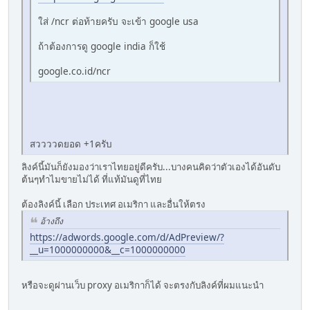
ใส่ /ncr ต่อท้ายครับ จะเข้า google usa
ถ้าต้องการดู google india ก็ใช้
google.co.id/ncr
สววววดยอด +1ครับ
ลิงค์นี้มันก็ยังมองว่าเราไทยอยู่ดีครับ...บางคนคิดว่าตัวเองได้อันดับ
ต้นๆทำไมขายไม่ได้ ที่แท้มันดูที่ไทย
ต้องลิงค์นี้ เลือก ประเทศ อเมริกา และอื่นให้ตรง
อ้างถึง
https://adwords.google.com/d/AdPreview/?
__u=1000000000&__c=1000000000
หรือจะดูผ่านเว็บ proxy อเมริกาก็ได้ จะตรงกับลิงค์ที่ผมแนะนำ