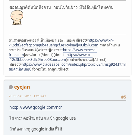
ขออนุญาติดันนิดนึงครับ ก่อนไปกินข้าว มีวิธีอื่นๆอีกไหมครับ
คนสวยๆอย่างน้อง พี่เห็นท้องมาเยอะ..เหอะๆ[direct=
https://www.xn-
-12cbf2ecfeqcbmg8b4auehgcf3e1cvinadjv03b9k.com
]สมัครตัวแทน
ขายประกันรถยนต์[/direct][direct=
https://www.exness-
free.com
]สอนforex[/direct][direct=
https://www.xn-
-12c3bbdobk3dfc9hrbo03aoc.com
]ต่อประกันรถยนต์[/direct]
[direct=
https://www.tradesabai.com/index.php/topic,624.msg924.html#msg9
สมัครเปิดบัญชี
forexใหม่ล่าสุด[/direct]
eyejan
20 มีนาคม 2011, 13:10:43
#5
hxxp://www.google.com/ncr
ใส่ /ncr ต่อท้ายครับ จะเข้า google usa
ถ้าต้องการดู google india ก็ใช้