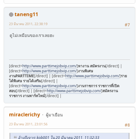
taneng11
23 มีนาคม 2011, 22:38:19
#7
ดูไม่เหมือนของเราเลยฮะ
[direct=
http://www.parttimejobvip.com/
]
หางาน สมัครงาน
[/direct] |
[direct=
http://www.parttimejobvip.com/
]
งานพิเศษ
งานPARTTIME
[/direct] | [direct=
http://www.parttimejobvip.com/
]
ราย
ได้พิเศษ รายได้เสริม
[/direct] |
[direct=
http://www.parttimejobvip.com/
]
งานราชการ ราชการที่เปิด
สอบ
[/direct] | [direct=
http://www.parttimejobvip.com/
]
สมัครงาน
ราชการ งานพาร์ทไทม์
[/direct] |
miraclerichy
ผู้มาเยือน
23 มีนาคม 2011, 23:01:56
#8
อ้างถึงจาก: kob001 ใน 20 มีนาคม 2011, 11:32:33