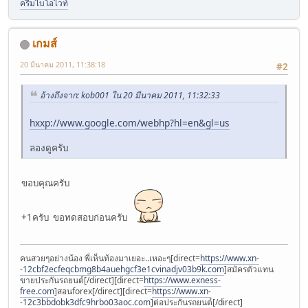
ครีมไบโอไวท์
เกมส์
20 มีนาคม 2011, 11:38:18
#2
อ้างถึงจาก: kob001 ใน 20 มีนาคม 2011, 11:32:33
hxxp://www.google.com/webhp?hl=en&gl=us
ลองดูครับ
ขอบคุณครับ
+1ครับ ขอทดสอบก่อนครับ
คนสวยๆอย่างน้อง พี่เห็นท้องมาเยอะ..เหอะๆ[direct=
https://www.xn-
-12cbf2ecfeqcbmg8b4auehgcf3e1cvinadjv03b9k.com
]สมัครตัวแทน
ขายประกันรถยนต์[/direct][direct=
https://www.exness-
free.com
]สอนforex[/direct][direct=
https://www.xn-
-12c3bbdobk3dfc9hrbo03aoc.com
]ต่อประกันรถยนต์[/direct]