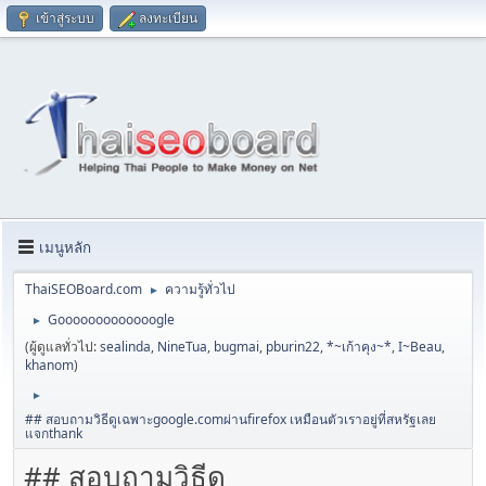
เข้าสู่ระบบ
ลงทะเบียน
เมนูหลัก
ThaiSEOBoard.com
ความรู้ทั่วไป
►
Gooooooooooooogle
►
(ผู้ดูแลทั่วไป:
sealinda
,
NineTua
,
bugmai
,
pburin22
,
*~เก้าคุง~*
,
I~Beau
,
khanom
)
►
## สอบถามวิธีดูเฉพาะgoogle.comผ่านfirefox เหมือนตัวเราอยู่ที่สหรัฐเลย
แจกthank
## สอบถามวิธีดู