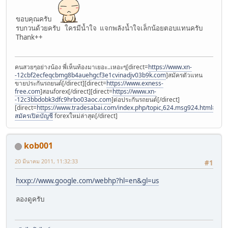
ขอบคุณครับ
รบกวนด้วยครับ ใครมีน้ำใจ แจกพลังน้ำใจเล็กน้อยตอบแทนครับ
Thank++
คนสวยๆอย่างน้อง พี่เห็นท้องมาเยอะ..เหอะๆ[direct=
https://www.xn-
-12cbf2ecfeqcbmg8b4auehgcf3e1cvinadjv03b9k.com
]สมัครตัวแทน
ขายประกันรถยนต์[/direct][direct=
https://www.exness-
free.com
]สอนforex[/direct][direct=
https://www.xn-
-12c3bbdobk3dfc9hrbo03aoc.com
]ต่อประกันรถยนต์[/direct]
[direct=
https://www.tradesabai.com/index.php/topic,624.msg924.html#msg9
สมัครเปิดบัญชี
forexใหม่ล่าสุด[/direct]
kob001
20 มีนาคม 2011, 11:32:33
#1
hxxp://www.google.com/webhp?hl=en&gl=us
ลองดูครับ