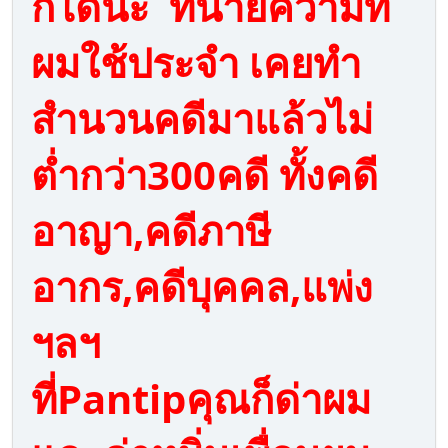
ก็ได้นะ ทนายความที่
ผมใช้ประจำ เคยทำ
สำนวนคดีมาแล้วไม่
ต่ำกว่า300คดี ทั้งคดี
อาญา,คดีภาษี
อากร,คดีบุคคล,แพ่ง
ฯลฯ
ที่Pantipคุณก็ด่าผม