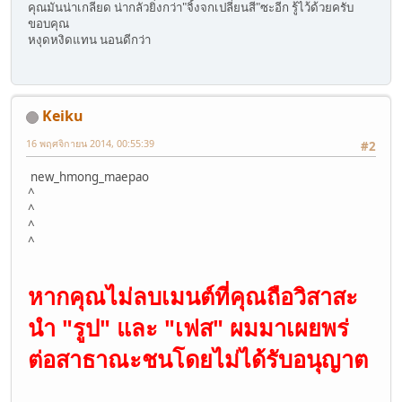
คุณมันน่าเกลียด น่ากลัวยิ่งกว่า"จิ้งจกเปลี่ยนสี"ซะอีก รู้ไว้ด้วยครับ
ขอบคุณ
หงุดหงิดแทน นอนดีกว่า
Keiku
16 พฤศจิกายน 2014, 00:55:39
#2
new_hmong_maepao
^
^
^
^
หากคุณไม่ลบเมนต์ที่คุณถือวิสาสะ
นำ "รูป" และ "เฟส" ผมมาเผยพร่
ต่อสาธาณะชนโดยไม่ได้รับอนุญาต