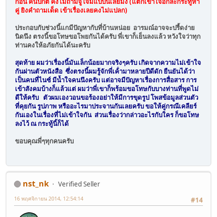
ก่อน คนปกติ คงไม่ถามจู่โจมแบบนี้เลยมั้ง (แต่ก็เข้าใจอีกล่ะกระทู้หา
คู่ ยิงคำถามเด็ด เข้าเรื่องเลยคงไม่แปลก)
ประกอบกับช่วงนี้แกมีปัญหากับที่บ้านหน่อย อารมณ์อาจจะปรี้ดง่าย
นิดนึง ตรงนี้ขอโทษขอโพยกันได้ครับ พี่เขาก็เย็นลงแล้ว หวังใจว่าทุก
ท่านคงให้อภัยกันได้นะครับ
สุดท้าย ผมว่าเรื่องนี้มันเล็กน้อยมากจริงๆครับ เกิดจากความไม่เข้าใจ
กันผ่านตัวหนังสือ ซึ่งตรงนี้ผมรู้จักพี่เค้่ามาหลายปีดีดัก ยืนยันได้ว่า
เป็นคนที่ไนซ์ มีน้ำใจคนนึงครับ แต่อาจมีปัญหาเรื่องการสื่อสาร การ
เข้าสังคมบ้างก็แล้วแต่ ผมว่าพี่เขาก็พร้อมขอโทษกับบางท่านที่พูดไม่
ดีให้ครับ ตัวผมเองวอนขอร้องอย่าให้มีการขุดรูป โพสข้อมูลส่วนตัว
ที่คุยกัน รูปภาพ หรืออะไรมาประจานกันเลยครับ ขอให้คู่กรณีเคลียร์
กันเองในเรื่องที่ไม่เข้าใจกัน ส่วนเรื่องว่ากล่าวอะไรกับใคร ก็ขอโทษ
ลงไว้ ณ กระทู้นี้ก็ได้
ขอบคุณพี่ๆทุกคนครับ
nst_nk
Verified Seller
16 พฤศจิกายน 2014, 12:54:14
#14