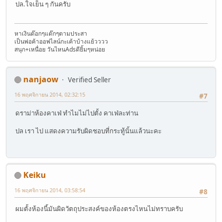
ปล.ใจเย็น ๆ กันครับ
หาเงินด๊อกๆแด๊กๆตามประสา
เป็นพ่อค้าออฟไลน์กะเค้าบ้างแย้วววว
สนุก+เหนื่อย วันไหนAdsดียิ้มๆหน่อย
nanjaow
Verified Seller
16 พฤศจิกายน 2014, 02:32:15
#7
ดราม่าห้องคาเฟ่ ทำไมไม่ไปตั้ง คาเฟ่ละท่าน
ปล เรา ไป แสดงความรับผิดชอบที่กระทู้นั้นแล้วนะคะ
Keiku
16 พฤศจิกายน 2014, 03:58:54
#8
ผมตั้งห้องนี้มันผิดวัตถุประสงค์ของห้องตรงไหนไม่ทราบครับ