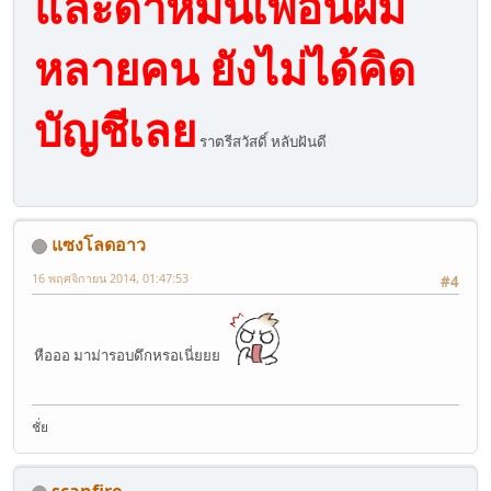
และด่าหมิ่นเพื่อนผม
หลายคน ยังไม่ได้คิด
บัญชีเลย
ราตรีสวัสดิ์ หลับฝันดี
แซงโลดอาว
16 พฤศจิกายน 2014, 01:47:53
#4
หือออ มาม่ารอบดึกหรอเนี่ยยย
ชั่ย