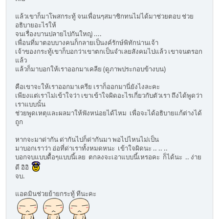
แล้วเขาก็มาโพสกระทู้ จนเพื่อนๆสมาชิกทนไม่ได้มาช่วยตอบ ช่วย
อธิบายอะไรให้
จนเรื่องบานปลายไปกันใหญ่ ....
เพื่อนที่มาตอบบางคนก็กลายเป็นงค์รักษ์พิทักน่านเจ้า
เจ้าของกระทู้เขาก็บอกว่าเขาตกเป็นจำเลยสังคมไปแล้ว เขาจนตรอก
แล้ว
แล้วก็มาบอกให้เราออกมาเคลีย (ดูภาพประกอบข้างบน)
คือเขาจะให้เราออกมาเครีย เราก็ออกมานี่ยังไงละคะ
เพียงแต่เราไม่เข้าใจว่า เขาเข้าใจผิดอะไรเกี่ยวกับตัวเรา ถึงได้พูดว่า
เราแบบนั้น
ช่วยพูดเหตุและผลมาให้ฟังหน่อยได้ไหม เพื่อจะได้อธิบายแก้ต่างได้
ถูก
หากจะมาด่ากัน ด่ากันไปก็ด่ากันมา พอไปไหนไม่เป็น
มาบอกเราว่า อ่อที่ด่าเราทั้งหมดหนะ เข้าใจผิดนะ .. .. ..
บอกจบแบบดื้อๆแบบนี้เลย ตกลงจะเอาแบบนี้เหรอคะ ก็ได้นะ .. ง่าย
ดี อิอิ
จบ.
แอดมินช่วยย้ายกระทู้ ทีนะคะ