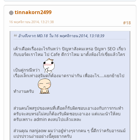
tinnakorn2499
16 พฤศจิกายน 2014, 13:21:38
#18
อ้างถึงจาก: MD.18 ใน 16 พฤศจิกายน 2014, 13:18:39
เค้าเดือดเรื่องอะไรกันหว่า ปัญหาสังคมเหรอ ปัญหา SEO เกี่ยว
กับบอร์ดเราไหม ไป Cafe ดีกว่าไหม มาตั้งห้องไก่เขี่ยแล้วใคร
เป้นคู่กรณีหว่า
เรื่องเล็กเท่าอสุจิมดก็ต้องมาดราม่ากัน เพื่ออะไร....แยกย้ายไป
ทำงานครับ
ส่วนคนโพสรูปของคนที่เดือดก็รับผิดชอบเอาเองกับการกระทำ
ครับจะลบหรอไม่ลบก็ต้องรับผิดชอบเอาเอง แต่แนะนำให้ลบ
ครับเพราะ admin คงลบไปแล้วแหละ
ส่วนคุณ nanjaow ผมว่าอยู๋ห่างๆจากคน ๆ นี้ดีกว่าครับอารณม์
แปรปรวนง่ายอย่างนี้คุยยากครับ