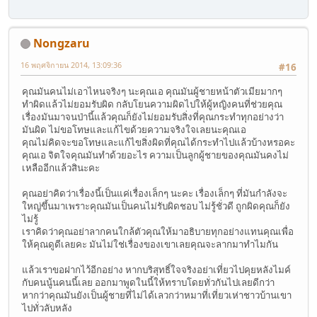
Nongzaru
16 พฤศจิกายน 2014, 13:09:36
#16
คุณมันคนไม่เอาไหนจริงๆ นะคุณเอ คุณมันผู้ชายหน้าตัวเมียมากๆ
ทำผิดแล้วไม่ยอมรับผิด กลับโยนความผิดไปให้ผู้หญิงคนที่ช่วยคุณ
เรื่องมันมาจนป่านี้แล้วคุณก็ยังไม่ยอมรับสิ่งที่คุณกระทำทุกอย่างว่า
มันผิด ไม่ขอโทษและแก้ไขด้วยความจริงใจเลยนะคุณเอ
คุณไม่คิดจะขอโทษและแก้ไขสิ่งผิดที่คุณได้กระทำไปแล้วบ้างหรอคะ
คุณเอ จิตใจคุณมันทำด้วยอะไร ความเป็นลูกผู้ชายของคุณมันคงไม่
เหลืออีกแล้วสินะคะ
คุณอย่าคิดว่าเรื่องนี้เป็นแค่เรื่องเล็กๆ นะคะ เรื่องเล็กๆ ที่มันกำลังจะ
ใหญ่ขึ้นมาเพราะคุณมันเป็นคนไม่รับผิดชอบ ไม่รู้ชั่วดี ถูกผิดคุณก็ยัง
ไม่รู้
เราคิดว่าคุณอย่าลากคนใกล้ตัวคุณให้มาอธิบายทุกอย่างแทนคุณเพื่อ
ให้คุณดูดีเลยคะ มันไม่ใช่เรื่องของเขาเลยคุณจะลากมาทำไมกัน
แล้วเราขอฝากไว้อีกอย่าง หากบริสุทธิ์ใจจริงอย่าเที่ยวไปคุยหลังไมค์
กับคนนู้นคนนี้เลย ออกมาพูดในนี้ให้ทราบโดยทั่วกันไปเลยดีกว่า
หากว่าคุณมันยังเป็นผู้ชายที่ไม่ได้เลวกว่าหมาที่เที่ยวเห่าชาวบ้านเขา
ไปทั่วลับหลัง