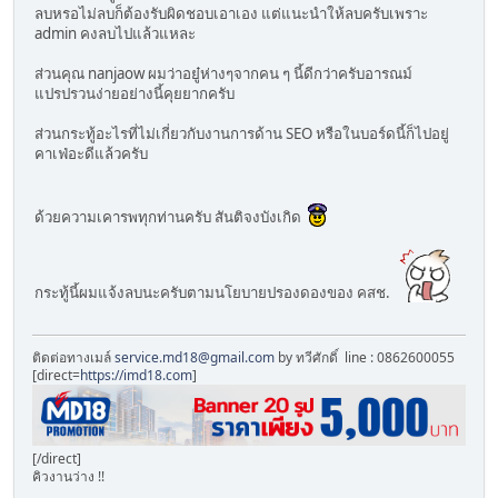
ลบหรอไม่ลบก็ต้องรับผิดชอบเอาเอง แต่แนะนำให้ลบครับเพราะ
admin คงลบไปแล้วแหละ
ส่วนคุณ nanjaow ผมว่าอยู๋ห่างๆจากคน ๆ นี้ดีกว่าครับอารณม์
แปรปรวนง่ายอย่างนี้คุยยากครับ
ส่วนกระทู้อะไรที่ไม่เกี่ยวกับงานการด้าน SEO หรือในบอร์ดนี้ก็ไปอยู่
คาเฟ่อะดีแล้วครับ
ด้วยความเคารพทุกท่านครับ สันติจงบังเกิด
กระทู้นี้ผมแจ้งลบนะครับตามนโยบายปรองดองของ คสช.
ติดต่อทางเมล์
service.md18@gmail.com
by ทวีศักดิ์ line : 0862600055
[direct=
https://imd18.com
]
[/direct]
คิวงานว่าง !!