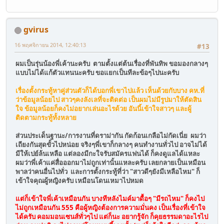
gvirus
16 พฤศจิกายน 2014, 12:40:13
#13
ผมเป็นรุ่นน้องพี่เค้านะครับ ตามตั้งแต่ต้นเรื่องที่พันทิพ ขอมองกลางๆ
แบบไม่ได้แก้ตัวแทนนะครับ ขอแยกเป็นทีละข้อๆไปนะครับ
เรื่องตั้งกระทู้หาคู่ส่วนตัวก็ได้บอกพี่เขาไปแล้ว เห็นด้วยกับบาง คห.ที่
ว่าข้อมูลน้อยไป สาวๆคงลังเลที่จะติดต่อ เป็นผมไม่มีรูปมาให้ตัดสิน
ใจ ข้อมูลน้อยก็คงไม่อยากเล่นอะไรด้วย อันนี้เข้าใจสาวๆ และผู้
ติดตามกระทู้ทั้งหลาย
ส่วนประเด็นฐานะ/การงานที่ดราม่ากัน กัดก้อนเกลือไม่กัดเนี่ย ผมว่า
เถียงกันสุดขั้วไปหน่อย จริงๆพี่เขาก็กลางๆ คนทำงานทั่วไป อาจไม่ได้
มีให้เปย์ล้นเหลือ แต่ลองมีกะใจรับสมัครแฟนได้ ก็คงดูแลได้แหละ
ผมว่าพี่เค้าแค่สื่อออกมาไม่ถูกเท่านั้นแหละครับ เลยกลายเป็นเหมือน
พาลว่าคนอื่นไปทั่ว และการตั้งกระทู้ที่ว่า "สาวดีๆยังมีเหลือไหม" ก็
เข้าใจคุณผู้หญิงครับ เหมือนโดนเหมาไปหมด
แต่ก็เข้าใจพี่เค้าเหมือนกัน บางทีหลังไมค์มาดื้อๆ "มีรถไหม" ก็คงไป
ไม่ถูกเหมือนกัน 555 คือผู้หญิงต้องการความมั่นคง เป็นเรื่องที่เข้าใจ
ได้ครับ คอมมอนเซนส์ทั่วๆไป แต่ก็นะ อยากรู้จัก ก็คุยธรรมดาอะไรไป