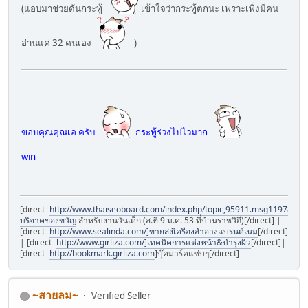
(แอบมาช่วยดันกระทู้
เข้าใจว่ากระทู้ตกนะ เพราะเพิ่งมีคน
อ่านแค่ 32 คนเอง
)
ขอบคุณคุณเอ ครับ
กระทู้ร่วงไปไวมาก
win
[direct=
http://www.thaiseoboard.com/index.php/topic,95911.msg1197898
บริจาคของขวัญ
สำหรับงานวันเด็ก (ส.ที่ 9 ม.ค. 53 ที่บ้านราชวิถี)[/direct] |
[direct=
http://www.sealinda.com/]ขายส่งเีครื่องสำอางแบรนด์เนม
[/direct]
| [direct=
http://www.girliza.com/]เทคนิคการแต่งหน้า&บำรุงผิว
[/direct]|
[direct=
http://bookmark.girliza.com
]บุ๊คมาร์คแซ่บๆ[/direct]
~สายลม~
Verified Seller