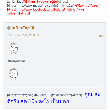
2ani24ikzzy
]
วิธีทำสมาธิแบบหลวงปู่มั่น
[/direct]
[direct=
http://www.mediafire.com/?n5jm4miz2zy
]
สติปัฏฐาน๔
[/direct]
[direct=
http://www.facebook.com/BuddhaPhothiyan
]
พุทธ
โพธิญาณ
[/direct]
inDexTop10
13 ธันวาคม 2008, 17:39:47
#5
ขอบคุณครับ
ถูกและ
[direct=
http://goo.gl/h2PZom]Digitalocean.com
[/direct] -
ดีจริง ลด 10$ ลงไปเป็นบอก