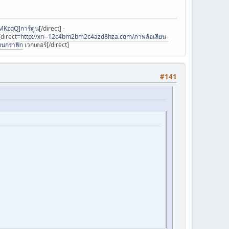
MKzqQ]การ์ตูน
[/direct] -
[direct=
http://xn--12c4bm2bm2c4azd8hza.com/ภาพล้อเลียน-
ยนกราฟิก
เวกเตอร์[/direct]
#141