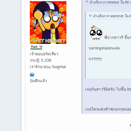
อ้างถึงจาก: ninetua ใน 06
อ้างถึงจาก: wararat ใน 
พี่จากสาวรี ขึ้
บอกหนูหน่อยนะค่ะ
เจ้าพ่อบอร์ดเสียว
แงๆๆๆๆ
กระทู้: 5,336
เรารักนายนะ bugmai
บันทึกแล้ว
เจอกันสาวรีย์ครับ ไปขึ้น bts
เจอใครแต่งตัวซกมกๆหน่อย