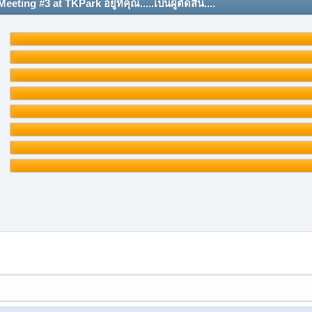
g #3 at TKPark อยู่ที่คุณ.....เป็นผู้ตัดสิน....