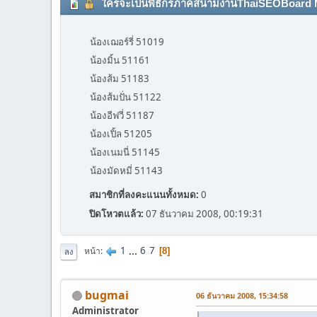
ใครจะเป็นพิธีกรภาคสนามงานThaiSEOBoard Meetin
น้องเฌอร์รี่ 51019
น้องมิ้น 51161
น้องส้ม 51183
น้องส้มปั่น 51122
น้องอีฟวี่ 51187
น้องเปิ้ล 51205
น้องเนมนี่ 51145
น้องมัดหมี่ 51143
สมาชิกที่ลงคะแนนทั้งหมด:
0
ปิดโหวตแล้ว:
07 ธันวาคม 2008, 00:19:31
1
...
6
7
หน้า
8
ลง
bugmai
06 ธันวาคม 2008, 15:34:58
Administrator