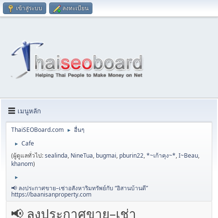
เข้าสู่ระบบ
ลงทะเบียน
เมนูหลัก
ThaiSEOBoard.com
อื่นๆ
►
Cafe
►
(ผู้ดูแลทั่วไป:
sealinda
,
NineTua
,
bugmai
,
pburin22
,
*~เก้าคุง~*
,
I~Beau
,
khanom
)
►
📢 ลงประกาศขาย–เช่าอสังหาริมทรัพย์กับ “อิสานบ้านดี”
https://baanisanproperty.com
📢 ลงประกาศขาย–เช่า