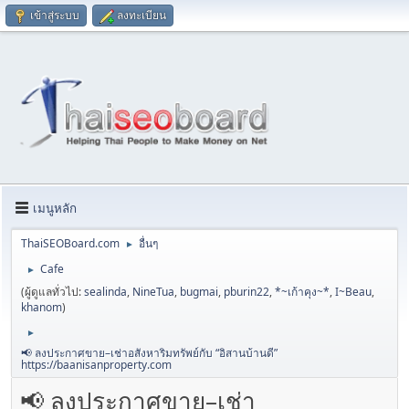
เข้าสู่ระบบ
ลงทะเบียน
เมนูหลัก
ThaiSEOBoard.com
อื่นๆ
►
Cafe
►
(ผู้ดูแลทั่วไป:
sealinda
,
NineTua
,
bugmai
,
pburin22
,
*~เก้าคุง~*
,
I~Beau
,
khanom
)
►
📢 ลงประกาศขาย–เช่าอสังหาริมทรัพย์กับ “อิสานบ้านดี”
https://baanisanproperty.com
📢 ลงประกาศขาย–เช่า