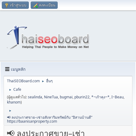
เข้าสู่ระบบ
ลงทะเบียน
เมนูหลัก
ThaiSEOBoard.com
อื่นๆ
►
Cafe
►
(ผู้ดูแลทั่วไป:
sealinda
,
NineTua
,
bugmai
,
pburin22
,
*~เก้าคุง~*
,
I~Beau
,
khanom
)
►
📢 ลงประกาศขาย–เช่าอสังหาริมทรัพย์กับ “อิสานบ้านดี”
https://baanisanproperty.com
📢 ลงประกาศขาย–เช่า