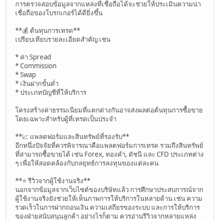
การตรวจสอบข้อมูลจากแหล่งที่เชื่อถือได้จะช่วยให้ประเมินความน่า
เชื่อถือของโบรกเกอร์ได้ดียิ่งขึ้น
**💰 ต้นทุนการเทรด**
เปรียบเทียบรายละเอียดสำคัญ เช่น
* ค่า Spread
* Commission
* Swap
* เงินฝากขั้นต่ำ
* ประเภทบัญชีที่ให้บริการ
โครงสร้างค่าธรรมเนียมที่แตกต่างกันอาจส่งผลต่อต้นทุนการซื้อขาย
โดยเฉพาะสำหรับผู้ที่เทรดเป็นประจำ
**📈 แพลตฟอร์มและสินทรัพย์ที่รองรับ**
อีกหนึ่งปัจจัยที่ควรพิจารณาคือแพลตฟอร์มการเทรด รวมถึงสินทรัพย์
ที่สามารถซื้อขายได้ เช่น Forex, ทองคำ, ดัชนี และ CFD ประเภทต่าง
ๆ เพื่อให้สอดคล้องกับกลยุทธ์การลงทุนของแต่ละคน
**⭐ รีวิวจากผู้ใช้งานจริง**
นอกจากข้อมูลจากเว็บไซต์ของบริษัทแล้ว การศึกษาประสบการณ์จาก
ผู้ใช้งานจริงยังช่วยให้เห็นภาพการให้บริการในหลายด้าน เช่น ความ
รวดเร็วในการฝากถอนเงิน ความเสถียรของระบบ และการให้บริการ
ของฝ่ายสนับสนุนลูกค้า อย่างไรก็ตาม ควรอ่านรีวิวจากหลายแหล่ง