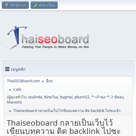
เข้าสู่ระบบ
ลงทะเบียน
เมนูหลัก
ThaiSEOBoard.com
อื่นๆ
►
Cafe
►
(ผู้ดูแลทั่วไป:
sealinda
,
NineTua
,
bugmai
,
pburin22
,
*~เก้าคุง~*
,
I~Beau
,
khanom
)
Thaiseoboard กลายเป็นเว็บไว้เขียนบทความ ติด backlink ไปซะแล้ว
►
Thaiseoboard กลายเป็นเว็บไว้
เขียนบทความ ติด backlink ไปซะ