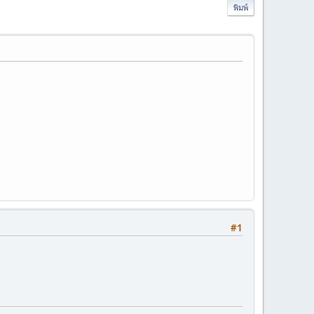
พิมพ์
#1