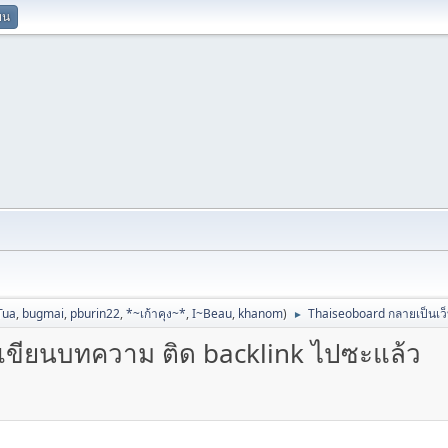
ยน
Tua
,
bugmai
,
pburin22
,
*~เก้าคุง~*
,
I~Beau
,
khanom
)
Thaiseoboard กลายเป็นเว็
►
้เขียนบทความ ติด backlink ไปซะแล้ว