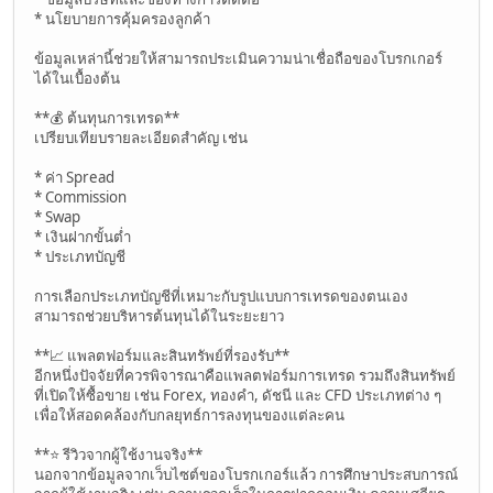
* นโยบายการคุ้มครองลูกค้า
ข้อมูลเหล่านี้ช่วยให้สามารถประเมินความน่าเชื่อถือของโบรกเกอร์
ได้ในเบื้องต้น
**💰 ต้นทุนการเทรด**
เปรียบเทียบรายละเอียดสำคัญ เช่น
* ค่า Spread
* Commission
* Swap
* เงินฝากขั้นต่ำ
* ประเภทบัญชี
การเลือกประเภทบัญชีที่เหมาะกับรูปแบบการเทรดของตนเอง
สามารถช่วยบริหารต้นทุนได้ในระยะยาว
**📈 แพลตฟอร์มและสินทรัพย์ที่รองรับ**
อีกหนึ่งปัจจัยที่ควรพิจารณาคือแพลตฟอร์มการเทรด รวมถึงสินทรัพย์
ที่เปิดให้ซื้อขาย เช่น Forex, ทองคำ, ดัชนี และ CFD ประเภทต่าง ๆ
เพื่อให้สอดคล้องกับกลยุทธ์การลงทุนของแต่ละคน
**⭐ รีวิวจากผู้ใช้งานจริง**
นอกจากข้อมูลจากเว็บไซต์ของโบรกเกอร์แล้ว การศึกษาประสบการณ์