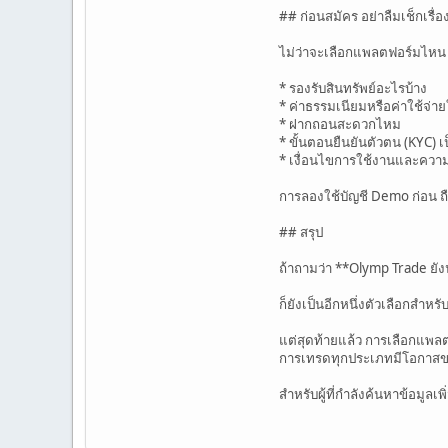
## ก่อนสมัคร อย่าลืมเช็กเรื่อ
ไม่ว่าจะเลือกแพลตฟอร์มไหน ผ
* รองรับสินทรัพย์อะไรบ้าง
* ค่าธรรมเนียมหรือค่าใช้จ่
* ฝากถอนสะดวกไหม
* ขั้นตอนยืนยันตัวตน (KYC) เ
* เงื่อนไขการใช้งานและความ
การลองใช้บัญชี Demo ก่อน ถือเ
## สรุป
ถ้าถามว่า **Olymp Trade ยั
ก็ยังเป็นอีกหนึ่งตัวเลือกสำห
แต่สุดท้ายแล้ว การเลือกแพลต
การเทรดทุกประเภทมีโอกาสขา
สำหรับผู้ที่กำลังค้นหาข้อมูลเพิ