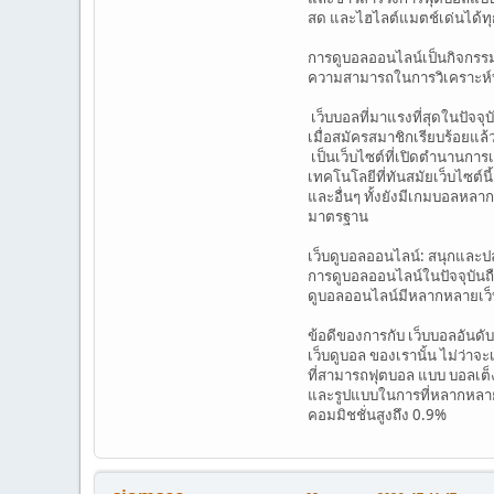
สด และไฮไลต์แมตช์เด่นได้ทุก
การดูบอลออนไลน์เป็นกิจกรรมท
ความสามารถในการวิเคราะห์บอ
เว็บบอลที่มาแรงที่สุดในปัจจุบั
เมื่อสมัครสมาชิกเรียบร้อยแล้
เป็นเว็บไซต์ที่เปิดตำนานกา
เทคโนโลยีที่ทันสมัยเว็บไซต์น
และอื่นๆ ทั้งยังมีเกมบอลหลา
มาตรฐาน
เว็บดูบอลออนไลน์: สนุกและ
การดูบอลออนไลน์ในปัจจุบันถื
ดูบอลออนไลน์มีหลากหลายเว็บไซ
ข้อดีของการกับ เว็บบอลอันดับ
เว็บดูบอล ของเรานั้น ไม่ว่าจะเ
ที่สามารถฟุตบอล แบบ บอลเต็ง บ
และรูปแบบในการที่หลากหลายทา
คอมมิชชั่นสูงถึง 0.9%