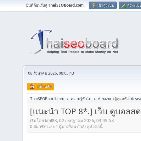
ยินดีต้อนรับสู่
ThaiSEOBoard.com
เข้าสู่ระบบ
ลงทะเบี
08 สิงหาคม 2026, 08:05:43
หน้าหลัก
ThaiSEOBoard.com
ความรู้ทั่วไป
Amazon
(ผู้ดูแลทั่วไป:
sea
►
►
[แนะนำ TOP 8*.] เว็บ ดูบอลสด 
เริ่มโดย kml88, 02 กรกฎาคม 2026, 03:49:58
0 สมาชิก และ 1 ผู้มาเยือน กำลังดูหัวข้อนี้