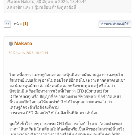
เริ่มโดย Nakato, 30 มิถุนายน 2026, 18:40:44
0 สมาชิก และ 1 ผู้มาเยือน กำลังดูหัวข้อนี้
หน้า
1
ลง
การกระทำของผู้ใช้
Nakato
30 มิถุนายน 2026, 18:40:44
ในยุคที่สภาวะเศรษฐกิจและตลาดหุ้นมีความผันผวนสูง การลงทุนใน
สินทรัพย์แบบเดิมๆ อาจไม่ตอบโจทย์อีกต่อไป เพราะหากตลาดเป็นขา
ลง นักลงทุนมักจะต้องนั่งทนติดดอยหรือขาดทุน แต่รู้หรือไม่ว่า
ปัจจุบันมีเครื่องมือทางการเงินที่เรียกว่า CFD (Contract for
Difference) หรือ สัญญาซื้อขายส่วนต่าง ที่ช่วยทลายข้อจำกัดเหล่า
นั้น และเปิดโอกาสให้คุณทำกำไรได้ในทุกสภาวะตลาด ไม่ว่า
เศรษฐกิจจะดีหรือดิ่งลงก็ตาม
การเทรด CFD คืออะไร? ทำไมถึงเป็นที่นิยมระดับโลก
พูดให้เข้าใจง่ายๆ การเทรด CFD คือการเก็งกำไรจาก "ส่วนต่างของ
ราคา" สินทรัพย์ โดยที่คุณไม่ต้องซื้อหรือเป็นเจ้าของสินทรัพย์นั้นจริง
เช่น หากคุณคิดว่าราคาทองคำหรือหุ้น Apple จะแพงขึ้น คุณก็เปิด