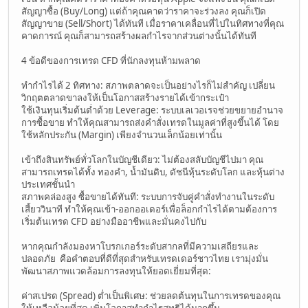
สัญญาซื้อ (Buy/Long) แต่ถ้าคุณคาดว่าราคาจะร่วงลง คุณก็เปิด
สัญญาขาย (Sell/Short) ได้ทันที เมื่อราคาเคลื่อนที่ไปในทิศทางที่คุณ
คาดการณ์ คุณก็สามารถสร้างผลกำไรจากส่วนต่างนั้นได้ทันที
4 ข้อดีของการเทรด CFD ที่นักลงทุนห้ามพลาด
ทำกำไรได้ 2 ทิศทาง: สภาพตลาดจะเป็นอย่างไรก็ไม่สำคัญ เปลี่ยน
วิกฤตตลาดขาลงให้เป็นโอกาสสร้างรายได้เข้ากระเป๋า
ใช้เงินทุนเริ่มต้นต่ำด้วย Leverage: ระบบเลเวอเรจช่วยขยายอำนาจ
การซื้อขาย ทำให้คุณสามารถส่งคำสั่งเทรดในมูลค่าที่สูงขึ้นได้ โดย
ใช้หลักประกัน (Margin) เพียงจำนวนเล็กน้อยเท่านั้น
เข้าถึงสินทรัพย์ทั่วโลกในบัญชีเดียว: ไม่ต้องสลับบัญชีไปมา คุณ
สามารถเทรดได้ทั้ง ทองคำ, น้ำมันดิบ, ดัชนีหุ้นระดับโลก และหุ้นต่าง
ประเทศชั้นนำ
สภาพคล่องสูง ซื้อขายได้ทันที: ระบบการจับคู่คำสั่งทำงานในระดับ
เสี้ยววินาที ทำให้คุณเข้า-ออกออเดอร์เพื่อล็อกกำไรได้ตามต้องการ
เริ่มต้นเทรด CFD อย่างมืออาชีพและมั่นคงไปกับ
หากคุณกำลังมองหาโบรกเกอร์ระดับสากลที่มีความเสถียรและ
ปลอดภัย คือคำตอบที่ดีที่สุดสำหรับเทรดเดอร์ชาวไทย เรามุ่งมั่น
พัฒนาสภาพแวดล้อมการลงทุนให้ยอดเยี่ยมที่สุด:
ค่าสเปรด (Spread) ต่ำเป็นพิเศษ: ช่วยลดต้นทุนในการเทรดของคุณ
ให้เหลือน้อยที่สุด เพิ่มโอกาสทำกำไรสุทธิได้มากขึ้น