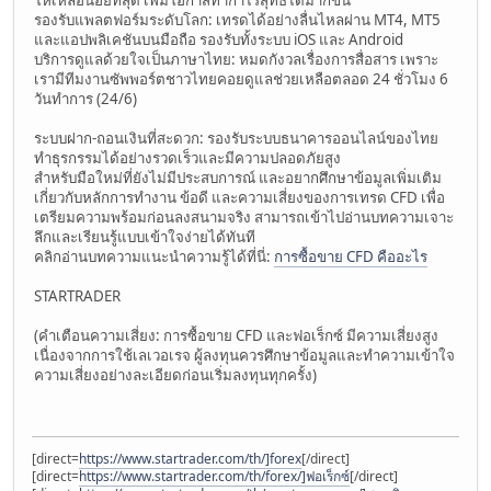
รองรับแพลตฟอร์มระดับโลก: เทรดได้อย่างลื่นไหลผ่าน MT4, MT5
และแอปพลิเคชันบนมือถือ รองรับทั้งระบบ iOS และ Android
บริการดูแลด้วยใจเป็นภาษาไทย: หมดกังวลเรื่องการสื่อสาร เพราะ
เรามีทีมงานซัพพอร์ตชาวไทยคอยดูแลช่วยเหลือตลอด 24 ชั่วโมง 6
วันทำการ (24/6)
ระบบฝาก-ถอนเงินที่สะดวก: รองรับระบบธนาคารออนไลน์ของไทย
ทำธุรกรรมได้อย่างรวดเร็วและมีความปลอดภัยสูง
สำหรับมือใหม่ที่ยังไม่มีประสบการณ์ และอยากศึกษาข้อมูลเพิ่มเติม
เกี่ยวกับหลักการทำงาน ข้อดี และความเสี่ยงของการเทรด CFD เพื่อ
เตรียมความพร้อมก่อนลงสนามจริง สามารถเข้าไปอ่านบทความเจาะ
ลึกและเรียนรู้แบบเข้าใจง่ายได้ทันที
คลิกอ่านบทความแนะนำความรู้ได้ที่นี่:
การซื้อขาย CFD คืออะไร
STARTRADER
(คำเตือนความเสี่ยง: การซื้อขาย CFD และฟอเร็กซ์ มีความเสี่ยงสูง
เนื่องจากการใช้เลเวอเรจ ผู้ลงทุนควรศึกษาข้อมูลและทำความเข้าใจ
ความเสี่ยงอย่างละเอียดก่อนเริ่มลงทุนทุกครั้ง)
[direct=
https://www.startrader.com/th/]forex
[/direct]
[direct=
https://www.startrader.com/th/forex/]ฟอเร็กซ์
[/direct]