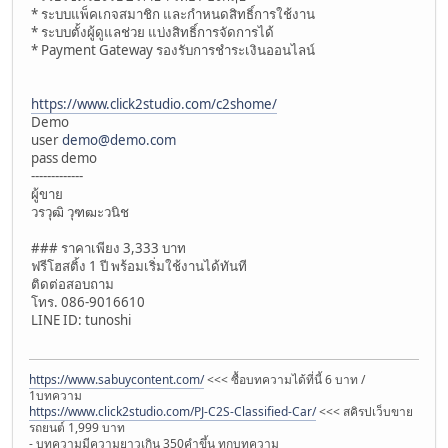
* ระบบแพ็คเกจสมาชิก และกำหนดสิทธิ์การใช้งาน
* ระบบตั้งผู้ดูแลช่วย แบ่งสิทธิ์การจัดการได้
* Payment Gateway รองรับการชำระเงินออนไลน์
https://www.click2studio.com/c2shome/
Demo
user
demo@demo.com
pass demo
-------------
ผู้ขาย
วรวุฒิ วุฑฒะวนิช
### ราคาเพียง 3,333 บาท
ฟรีโฮสติ้ง 1 ปี พร้อมเริ่มใช้งานได้ทันที
ติดต่อสอบถาม
โทร. 086-9016610
LINE ID: tunoshi
https://www.sabuycontent.com/
<<< ซื้อบทความได้ที่นี้ 6 บาท /
1บทความ
https://www.click2studio.com/PJ-C2S-Classified-Car/
<<< สคิรปเว็บขาย
รถยนต์ 1,999 บาท
- บทความมีความยาวเกิน 350คำขึ้น ทุกบทความ