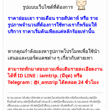
รูปแบบเว็บไซต์ที่ต้องการ
ราคาย่อมเยา รายเดือน รายสัปดาห์ หรือ ราย
รูปภาพจำนวนที่ต้องการใช้ทางเราก็พร้อมให้
บริการ ราคาเริ่มต้นเพียงแค่หลักร้อยเท่านั้น
หากคุณกำลังมองหารูปภาพโปรโมทเพื่อใช้นำ
เสนอและบอร์ดแคชต่าง ๆ เกี่ยวกับสายเทา
สามารถทักมาสอบถามเพิ่มเติมรายละเอียดงาน
ได้ที่ ID LINE : iamtrip. (มีจุด) หรือ
Telegram : @i_amzrip ได้ตลอด 24 ชั่วโมง
ขายแอคเคาท์เฟส,รหัสเฟส,ขายเฟส,facebookรหัส,รหัสfacebook,เฟสบุ๊ค
ยืนยันตัวตน,เฟสบุ๊คยืนยันตัวตนแล้ว,เฟสบุ๊คเพื่อนเยอะ,ขายแอคเคาท์เฟสบุ๊ค
เพื่อนเยอะ,แอคเคาท์เฟสบุ๊คมีเพื่อน,แอคเคาท์เฟสสั่งทำ,ขายแอคเคาท์
เฟส,รหัสเฟส,ขายเฟส,facebookรหัส,รหัสfacebook,เฟสบุ๊คยืนยันตัวตน,เฟส