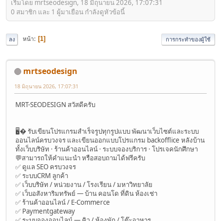
เริ่มโดย mrtseodesign, 18 มิถุนายน 2026, 17:07:31
0 สมาชิก และ 1 ผู้มาเยือน กำลังดูหัวข้อนี้
หน้า
1
ลง
การกระทำของผู้ใช้
mrtseodesign
18 มิถุนายน 2026, 17:07:31
MRT-SEODESIGN สวัสดีครับ
🖥� รับเขียนโปรแกรมสำเร็จรูปทุกรูปแบบ พัฒนาเว็บไซต์และระบบ
ออนไลน์ครบวงจร และเขียนออกแบบโปรแกรม backofflice หลังบ้าน
ทั้งเว็บบริษัท · ร้านค้าออนไลน์ · ระบบจองบริการ · โปรเจคนักศึกษา
💬สามารถให้คำแนะนำ หรือสอบถามได้ฟรีครับ
✅ ดูแล SEO ครบวงจร
✅ ระบบCRM ลูกค้า
✅ เว็บบริษัท / หน่วยงาน / โรงเรียน / มหาวิทยาลัย
✅ เว็บอสังหาริมทรัพย์ — บ้าน คอนโด ที่ดิน ห้องเช่า
✅ ร้านค้าออนไลน์ / E-Commerce
✅ Paymentgateway
✅ ระบบจองออนไลน์ — คิว / ห้องพัก / โต๊ะอาหาร