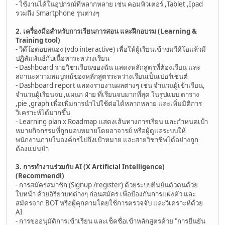
- ใช้งานได้ในอุปกรณ์ที่หลากหลาย เช่น คอมพิวเตอร์ ,Tablet ,Ipad
รวมถึง Smartphone รุ่นต่างๆ
2. เครื่องมือสำหรับการเรียนการสอน และฝึกอบรม (Learning &
Training tool)
- วีดีโอตอบสนอง (vdo interactive) เพื่อให้ผู้เรียนเข้าชมวีดีโอแล้วมี
ปฏิสัมพันธ์กับเนื้อหาระหว่างเรียน
- Dashboard รายวิชาเรียนของฉัน แสดงหลักสูตรที่ต้องเรียน และ
สถานะความสมบูรณ์ของหลักสูตรระหว่างเรียนเป็นเปอร์เซนต์
- Dashboard report แสดงรายงานผลต่างๆ เช่น จำนวนผู้เข้าเรียน,
จำนวนผู้เรียนจบ ,แผนก ฝ่าย ที่เรียนจบมากที่สุด ในรูปแบบ ตาราง
,pie ,graph เพื่อเพิ่มการนำไปใช้ต่อได้หลากหลาย และเพิ่มมิติการ
วิเคราะห์ได้มากขึ้น
- Learning plan x Roadmap แสดงเส้นทางการเรียน และกำหนดเป้า
หมายกิจกรรมที่ถูกมอบหมายโดยอาจารย์ หรือผู้ดูแลระบบให้
พนักงานภายในองค์กรไปถึงเป้าหมาย และสายวิชาชีพได้อย่างถูก
ต้องแม่นยำ
3. การทำงานร่วมกับ AI (X Artificial Intelligence)
(Recommend!)
- การสมัครสมาชิก (Signup /register) ด้วยระบบยืนยันตัวตนด้วย
ใบหน้า ด้วยอิริยาบทต่างๆ ก่อนสมัคร เพื่อป้องกันการแฝงตัว และ
สมัครจาก BOT หรือผู้คุกคามโดยใช้การตรวจจับ และวิเคราะห์ด้วย
AI
- การขออนุมัติการเข้าเรียน และเช็คชื่อเข้าหลักสูตรด้วย "การยืนยัน