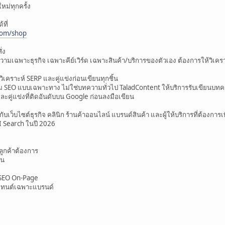
หม่ทุกครั้ง
ที่
com/shop
่ง
วามเฉพาะธุรกิจ เฉพาะคีย์เวิร์ด เฉพาะสินค้า/บริการของตัวเอง ต้องการให้วิเคร
ิเคราะห์ SERP และคู่แข่งก่อนเขียนทุกชิ้น
าม SEO แบบเฉพาะทาง ไม่ใช่บทความทั่วไป TaladContent ให้บริการรับเขียนบทคว
คู่แข่งที่ติดอันดับบน Google ก่อนลงมือเขียน
ว็บไซต์ธุรกิจ คลินิก ร้านค้าออนไลน์ แบรนด์สินค้า และผู้ให้บริการที่ต้องการ
AI Search ในปี 2026
่ลูกค้าต้องการ
้น
 SEO On-Page
นเทนต์เฉพาะแบรนด์