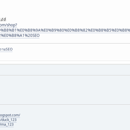
้ที่
com/shop?
%E0%B8%B1%E0%B8%9A%E0%B9%80%E0%B8%82%E0%B8%B5%E0%B8
2%E0%B8%A1%20SEO
ความSEO
logspot.com/
m/duck_123
@Uma_123