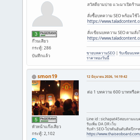
สวัสดียามบ่าย แวะมาเปิดร้าน
สั่งซื้อบทความ SEO พร้อมใช้ได้
https://www.taladcontent.
สั่งเขียนบทความ SEO ตามสั่งได
https://www.taladcontent
ก๊วนเสียว
กระทู้: 286
ขายบทความSEO
|
รับเขียนบท
บันทึกแล้ว
ราคาทองวันนี้
smon19
12 มิถุนายน 2026, 14:19:42
ต่อ 1 บทความ 600 บาทหรือคร
Line id : sichapat45สอบถามแบค
รับเพิ่ม DA DR เว็บ
หัวหน้าแก๊งเสียว
รับทำ SEO-โปรดันอันดับติดปีก+w
กระทู้: 2,102
https://www.thaiseoboard.com/