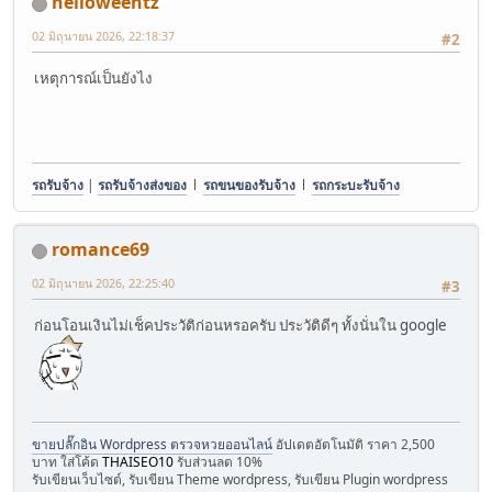
helloweentz
02 มิถุนายน 2026, 22:18:37
#2
เหตุการณ์เป็นยังไง
รถรับจ้าง
|
รถรับจ้างส่งของ
l
รถขนของรับจ้าง
l
รถกระบะรับจ้าง
romance69
02 มิถุนายน 2026, 22:25:40
#3
ก่อนโอนเงินไม่เช็คประวัติก่อนหรอครับ ประวัติดีๆ ทั้งนั่นใน google
ขายปลั๊กอิน Wordpress ตรวจหวยออนไลน์
อัปเดตอัตโนมัติ ราคา 2,500
บาท ใส่โค้ด
THAISEO10
รับส่วนลด 10%
รับเขียนเว็บไซต์, รับเขียน Theme wordpress, รับเขียน Plugin wordpress