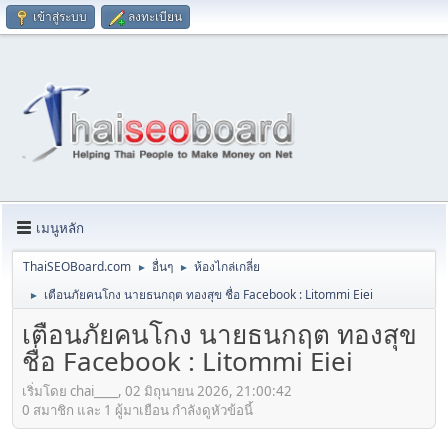
เข้าสู่ระบบ
ลงทะเบียน
เมนูหลัก
ThaiSEOBoard.com
อื่นๆ
ห้องไกล่เกลี่ย
►
►
เตือนภัยคนโกง นายธนกฤต ทองสุข ชื่อ Facebook : Litommi Eiei
►
เตือนภัยคนโกง นายธนกฤต ทองสุข
ชื่อ Facebook : Litommi Eiei
เริ่มโดย chai____, 02 มิถุนายน 2026, 21:00:42
0 สมาชิก และ 1 ผู้มาเยือน กำลังดูหัวข้อนี้