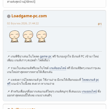
สายส่งสุดป่วน[/direct]
Loadgame-pc.com
02 มิถุนายน 2026, 21:44:22
#1
📌 เกมพีซีน่าเล่นเว็บโหลด
game pc
ฟรี รับรองถูกใจ มีเกมส์ PC เข้ามาใหม่
เพียบ เกมส์เก่าๆ สเปคต่ำ ไฟล์เดียว
📌 รวมเว็บเล่นเกมส์ฟรีบนเว็บไซต์
เกมส์ออนไลน์
ฟรี มีเกมส์ฮิตๆ เกมเก่าๆและ
เกมใหม่ล่าสุดหลากหลายให้เลือกเล่น
📌 แหล่งดาวน์โหลดเกมส์ pc ใช้งานง่าย มีเกมให้เลือกเยอะที่
โหลดเกมส์ pc
ฟรี
แนะนำเว็บนี้เลย สะดวก หาเกมง่าย
📌 สำหรับเพื่อนๆที่อยากเล่นเกมส์ใหม่ๆ เกมส์สนุกๆ ที่เล่นแบบ
เกมออนไลน์
พึ่ง
ออกล่าสุดตอนนี้ได้เลย เกมน่าเล่นดีๆ