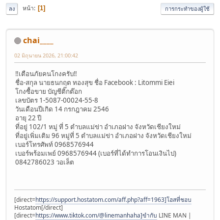
หน้า
1
ลง
การกระทำของผู้ใช้
chai____
02 มิถุนายน 2026, 21:00:42
‼️เตือนภัยคนโกงครับ‼️
ชื่อ-สกุล นายธนกฤต ทองสุข ชื่อ Facebook : Litommi Eiei
โกงซื้อขาย บัญชีติ๊กต๊อก
เลขบัตร 1-5087-00024-55-8
วันเดือนปีเกิด 14 กรกฎาคม 2546
อายุ 22 ปี
ที่อยู่ 102/1 หมู่ ที่ 5 ตำบลแม่ข่า อำเภอฝาง จังหวัดเชียงใหม่
ที่อยู่เพิ่มเติม 96 หมู่ที่ 5 ตำบลแม่ข่า อำเภอฝาง จังหวัดเชียงใหม่
เบอร์โทรศัพท์ 0968576944
เบอร์พร้อมเพย์ 0968576944 (เบอร์ที่ได้ทำการโอนเงินไป)
0842786023 วอเล็ต
[direct=
https://support.hostatom.com/aff.php?aff=1963]โฮสที่ชอบ
Hostatom[/direct]
[direct=
https://www.tiktok.com/@linemanhaha]ขำกับ
LINE MAN |