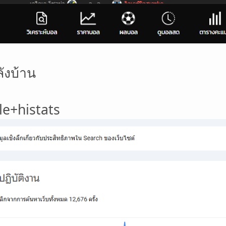
ังบ้าน
le+histats