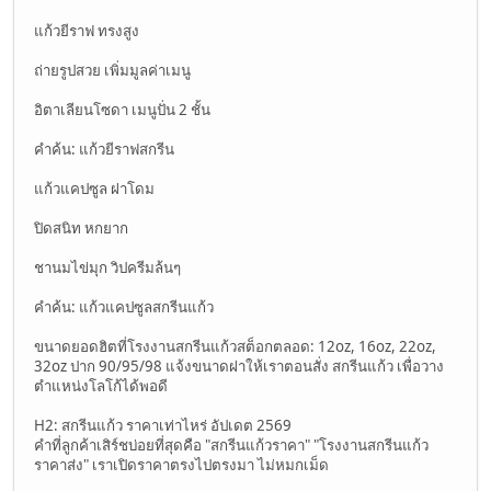
แก้วยีราฟ ทรงสูง
ถ่ายรูปสวย เพิ่มมูลค่าเมนู
อิตาเลียนโซดา เมนูปั่น 2 ชั้น
คำค้น: แก้วยีราฟสกรีน
แก้วแคปซูล ฝาโดม
ปิดสนิท หกยาก
ชานมไข่มุก วิปครีมล้นๆ
คำค้น: แก้วแคปซูลสกรีนแก้ว
ขนาดยอดฮิตที่โรงงานสกรีนแก้วสต็อกตลอด: 12oz, 16oz, 22oz,
32oz ปาก 90/95/98 แจ้งขนาดฝาให้เราตอนสั่ง สกรีนแก้ว เพื่อวาง
ตำแหน่งโลโก้ได้พอดี
H2: สกรีนแก้ว ราคาเท่าไหร่ อัปเดต 2569
คำที่ลูกค้าเสิร์ชบ่อยที่สุดคือ "สกรีนแก้วราคา" "โรงงานสกรีนแก้ว
ราคาส่ง" เราเปิดราคาตรงไปตรงมา ไม่หมกเม็ด