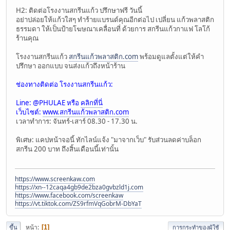
H2: ติดต่อโรงงานสกรีนแก้ว ปรึกษาฟรี วันนี้
อย่าปล่อยให้แก้วใสๆ ทำร้ายแบรนด์คุณอีกต่อไป เปลี่ยน แก้วพลาสติก
ธรรมดา ให้เป็นป้ายโฆษณาเคลื่อนที่ ด้วยการ สกรีนแก้วกาแฟ โลโก้
ร้านคุณ
โรงงานสกรีนแก้ว
สกรีนแก้วพลาสติก.com
พร้อมดูแลตั้งแต่ให้คำ
ปรึกษา ออกแบบ จนส่งแก้วถึงหน้าร้าน
ช่องทางติดต่อ โรงงานสกรีนแก้ว:
Line: @PHULAE หรือ
คลิกที่นี่
เว็บไซต์:
www.สกรีนแก้วพลาสติก.com
เวลาทำการ: จันทร์-เสาร์ 08.30 - 17.30 น.
พิเศษ: แคปหน้าจอนี้ ทักไลน์แจ้ง "มาจากเว็บ" รับส่วนลดค่าบล็อก
สกรีน 200 บาท ถึงสิ้นเดือนนี้เท่านั้น
https://www.screenkaw.com
https://xn--12caqa4gb9de2bza0gvbzld1j.com
https://www.facebook.com/screenkaw
https://vt.tiktok.com/ZS9rfmVqGobrM-DbYaT
หน้า
1
ขึ้น
การกระทำของผู้ใช้