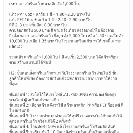
เรทราคา สกรีนแก้วพลาสติก สั่ง 1,000 ใบ:
แก้ว PP 16oz + สกรีน 1 สี = 1.80 - 2.20 บาท/ใบ
แก้ว PET 16oz + สกรีน 1 สี = 2.40 - 2.90 บาท/ใบ
สีที่ 2, 3 บวกเพิ่มสีละ 0.30 บาท/ใบ
ค่าบล็อกสกรีน 500 บาท/สี จ่ายครั้งเดียว สั่งรอบหน้าไม่ต้องจ่าย
ยิ่งสั่งเยอะ ราคาสกรีนแก้ว ยิ่งถูก สั่ง 5,000 ใบ เหลือ 1.50 บาท/ใบ สั่ง
10,000 ใบ เหลือ 1.35 บาท/ใบ โรงงานสกรีนแก้วเราให้เรทนี้เพราะ
ผลิตเอง
รวมแล้ว สกรีนแก้ว 1,000 ใบ 1 สี งบเริ่ม 2,300 บาท ได้แก้วพร้อม
ขาย สร้างแบรนด์ได้ทันที
H2: ขั้นตอนสั่งสกรีนแก้วกาแฟ กับโรงงานสกรีนแก้ว ง่ายใน 5 ขั้น
ลูกค้าใหม่ที่เพิ่ง ต้องการสกรีนแก้ว มักกลัวว่ายุ่งยาก เราทำให้ง่าย
ที่สุด:
ขั้นตอนที่ 1: ส่งโลโก้ให้เรา ไฟล์ .AI .PSD .PNG ความละเอียดสูง
ทางไลน์ @สกรีนแก้วพลาสติก
ขั้นตอนที่ 2: เลือกแก้ว แจ้งว่าใช้ แก้วพลาสติก PP หรือ PET กี่ออนซ์ กี่
ใบ สกรีนกี่สี
ขั้นตอนที่ 3: โรงงานทำแบบจำลองให้ดูฟรี เราจะวางโลโก้บนแก้วให้
ดูก่อน สกรีนแก้ว จริง แก้ได้ 2 ครั้งฟรี
ขั้นตอนที่ 4: โอนมัดจำ 50% แล้วโรงงานสกรีนแก้วเริ่มผลิตทันที
ขั้นตอนที่ 5: รอรับแก้ว 7-10 วันส่งถึงร้าน พร้อมเก็บเงินส่วนที่เหลือ