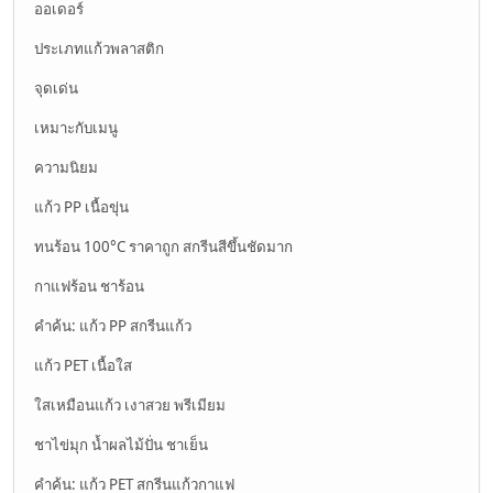
ออเดอร์
ประเภทแก้วพลาสติก
จุดเด่น
เหมาะกับเมนู
ความนิยม
แก้ว PP เนื้อขุ่น
ทนร้อน 100°C ราคาถูก สกรีนสีขึ้นชัดมาก
กาแฟร้อน ชาร้อน
คำค้น: แก้ว PP สกรีนแก้ว
แก้ว PET เนื้อใส
ใสเหมือนแก้ว เงาสวย พรีเมียม
ชาไข่มุก น้ำผลไม้ปั่น ชาเย็น
คำค้น: แก้ว PET สกรีนแก้วกาแฟ