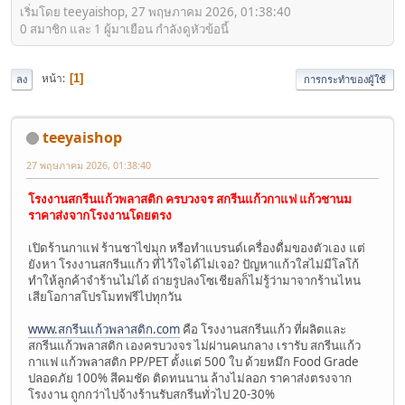
เริ่มโดย teeyaishop, 27 พฤษภาคม 2026, 01:38:40
0 สมาชิก และ 1 ผู้มาเยือน กำลังดูหัวข้อนี้
หน้า
1
ลง
การกระทำของผู้ใช้
teeyaishop
27 พฤษภาคม 2026, 01:38:40
โรงงานสกรีนแก้วพลาสติก ครบวงจร สกรีนแก้วกาแฟ แก้วชานม
ราคาส่งจากโรงงานโดยตรง
เปิดร้านกาแฟ ร้านชาไข่มุก หรือทำแบรนด์เครื่องดื่มของตัวเอง แต่
ยังหา โรงงานสกรีนแก้ว ที่ไว้ใจได้ไม่เจอ? ปัญหาแก้วใสไม่มีโลโก้
ทำให้ลูกค้าจำร้านไม่ได้ ถ่ายรูปลงโซเชียลก็ไม่รู้ว่ามาจากร้านไหน
เสียโอกาสโปรโมทฟรีไปทุกวัน
www.สกรีนแก้วพลาสติก.com
คือ โรงงานสกรีนแก้ว ที่ผลิตและ
สกรีนแก้วพลาสติก เองครบวงจร ไม่ผ่านคนกลาง เรารับ สกรีนแก้ว
กาแฟ แก้วพลาสติก PP/PET ตั้งแต่ 500 ใบ ด้วยหมึก Food Grade
ปลอดภัย 100% สีคมชัด ติดทนนาน ล้างไม่ลอก ราคาส่งตรงจาก
โรงงาน ถูกกว่าไปจ้างร้านรับสกรีนทั่วไป 20-30%