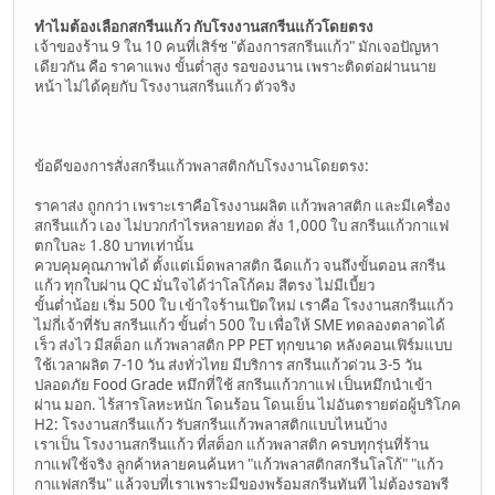
ทำไมต้องเลือกสกรีนแก้ว กับโรงงานสกรีนแก้วโดยตรง
เจ้าของร้าน 9 ใน 10 คนที่เสิร์ช "ต้องการสกรีนแก้ว" มักเจอปัญหา
เดียวกัน คือ ราคาแพง ขั้นต่ำสูง รอของนาน เพราะติดต่อผ่านนาย
หน้า ไม่ได้คุยกับ โรงงานสกรีนแก้ว ตัวจริง
ข้อดีของการสั่งสกรีนแก้วพลาสติกกับโรงงานโดยตรง:
ราคาส่ง ถูกกว่า เพราะเราคือโรงงานผลิต แก้วพลาสติก และมีเครื่อง
สกรีนแก้ว เอง ไม่บวกกำไรหลายทอด สั่ง 1,000 ใบ สกรีนแก้วกาแฟ
ตกใบละ 1.80 บาทเท่านั้น
ควบคุมคุณภาพได้ ตั้งแต่เม็ดพลาสติก ฉีดแก้ว จนถึงขั้นตอน สกรีน
แก้ว ทุกใบผ่าน QC มั่นใจได้ว่าโลโก้คม สีตรง ไม่มีเบี้ยว
ขั้นต่ำน้อย เริ่ม 500 ใบ เข้าใจร้านเปิดใหม่ เราคือ โรงงานสกรีนแก้ว
ไม่กี่เจ้าที่รับ สกรีนแก้ว ขั้นต่ำ 500 ใบ เพื่อให้ SME ทดลองตลาดได้
เร็ว ส่งไว มีสต็อก แก้วพลาสติก PP PET ทุกขนาด หลังคอนเฟิร์มแบบ
ใช้เวลาผลิต 7-10 วัน ส่งทั่วไทย มีบริการ สกรีนแก้วด่วน 3-5 วัน
ปลอดภัย Food Grade หมึกที่ใช้ สกรีนแก้วกาแฟ เป็นหมึกนำเข้า
ผ่าน มอก. ไร้สารโลหะหนัก โดนร้อน โดนเย็น ไม่อันตรายต่อผู้บริโภค
H2: โรงงานสกรีนแก้ว รับสกรีนแก้วพลาสติกแบบไหนบ้าง
เราเป็น โรงงานสกรีนแก้ว ที่สต็อก แก้วพลาสติก ครบทุกรุ่นที่ร้าน
กาแฟใช้จริง ลูกค้าหลายคนค้นหา "แก้วพลาสติกสกรีนโลโก้" "แก้ว
กาแฟสกรีน" แล้วจบที่เราเพราะมีของพร้อมสกรีนทันที ไม่ต้องรอพรี