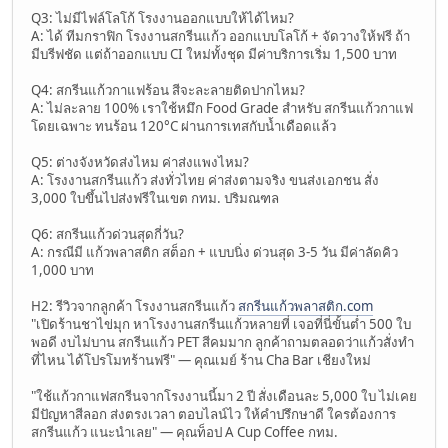
Q3: ไม่มีไฟล์โลโก้ โรงงานออกแบบให้ได้ไหม?
A: ได้ ทีมกราฟิก โรงงานสกรีนแก้ว ออกแบบโลโก้ + จัดวางให้ฟรี ถ้า
มีบรีฟชัด แต่ถ้าออกแบบ CI ใหม่ทั้งชุด มีค่าบริการเริ่ม 1,500 บาท
Q4: สกรีนแก้วกาแฟร้อน สีจะละลายติดปากไหม?
A: ไม่ละลาย 100% เราใช้หมึก Food Grade สำหรับ สกรีนแก้วกาแฟ
โดยเฉพาะ ทนร้อน 120°C ผ่านการเทสกับน้ำเดือดแล้ว
Q5: ต่างจังหวัดส่งไหม ค่าส่งแพงไหม?
A: โรงงานสกรีนแก้ว ส่งทั่วไทย ค่าส่งตามจริง ขนส่งเอกชน สั่ง
3,000 ใบขึ้นไปส่งฟรีในเขต กทม. ปริมณฑล
Q6: สกรีนแก้วด่วนสุดกี่วัน?
A: กรณีมี แก้วพลาสติก สต็อก + แบบนิ่ง ด่วนสุด 3-5 วัน มีค่าลัดคิว
1,000 บาท
H2: รีวิวจากลูกค้า โรงงานสกรีนแก้ว
สกรีนแก้วพลาสติก.com
"เปิดร้านชาไข่มุก หาโรงงานสกรีนแก้วหลายที่ เจอที่นี่ขั้นต่ำ 500 ใบ
พอดี งบไม่บาน สกรีนแก้ว PET สีคมมาก ลูกค้าถามตลอดว่าแก้วสั่งทำ
ที่ไหน ได้โปรโมทร้านฟรี" — คุณเมย์ ร้าน Cha Bar เชียงใหม่
"ใช้แก้วกาแฟสกรีนจากโรงงานนี้มา 2 ปี สั่งเดือนละ 5,000 ใบ ไม่เคย
มีปัญหาสีลอก ส่งตรงเวลา ตอบไลน์ไว ให้คำปรึกษาดี ใครต้องการ
สกรีนแก้ว แนะนำเลย" — คุณท็อป A Cup Coffee กทม.