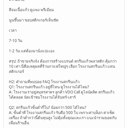
สีจมเนื้อแก้ว ดูแพง พรีเมียม
นูนขึ้นมา ขอบสติกเกอร์เห็นชัด
เวลา
7-10 วัน
1-2 วัน แต่ต้องมานั่งแปะเอง
สรุป: ถ้าขายจริงจัง ต้องการสร้างแบรนด์ สกรีนแก้วพลาสติก คุ้มกว่า
10 เท่า นี่คือเหตุผลที่ร้านกาแฟใหญ่ๆ เลือก โรงงานสกรีนแก้ว แทน
สติกเกอร์
H2: คำถามที่พบบ่อย FAQ โรงงานสกรีนแก้ว
Q1: โรงงานสกรีนแก้ว อยู่ที่ไหน ดูโรงงานได้ไหม?
A: โรงงานเราอยู่สมุทรสาคร ลูกค้า VDO Call ดูไลน์ผลิต สกรีนแก้ว
ได้ตลอด นัดเข้าชมโรงงานได้จันทร์-เสาร์
Q2: สกรีนแก้วขั้นต่ำกี่ใบ? น้อยกว่า 500 ได้ไหม?
A: ขั้นต่ำที่ โรงงานสกรีนแก้ว รับคือ 500 ใบ เพราะค่าบล็อก ค่าเซ็ต
เครื่อง ถ้าต่ำกว่านี้ต้นทุนสูง ไม่คุ้มทั้งคุณและเรา แนะนำรวมยอดกับ
เพื่อนร้านอื่น