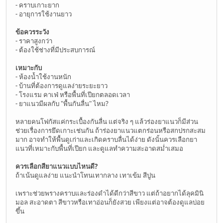
- คราบเกาะยาก
- อายุการใช้งานยาว
ข้อควรระวัง
- ราคาสูงกว่า
- ต้องใช้ช่างที่มีประสบการณ์
เหมาะกับ
- ห้องน้ำใช้งานหนัก
- บ้านที่ต้องการดูแลง่ายระยะยาว
- โรงแรม คาเฟ่ หรือพื้นที่เปียกตลอดเวลา
- ยาแนวมีผลกับ "พื้นกันลื่น" ไหม?
หลายคนโฟกัสแค่กระเบื้องกันลื่น แต่จริง ๆ แล้วร่องยาแนวก็มีส่วน
ช่วยเรื่องการยึดเกาะเช่นกัน ถ้าร่องยาแนวแตกร่อนหรือสกปรกสะสม
มาก อาจทำให้พื้นดูเก่าและเกิดคราบลื่นได้ง่าย ดังนั้นควรเลือกยา
แนวที่เหมาะกับพื้นที่เปียก และดูแลทำความสะอาดสม่ำเสมอ
ควรเลือกสียาแนวแบบไหนดี?
ถ้าเน้นดูแลง่าย แนะนำโทนเทากลาง เทาเข้ม สีปูน
เพราะช่วยพรางคราบและร่องดำได้ดีกว่าสีขาว แต่ถ้าอยากได้ลุคมินิ
มอล สะอาดตา สีขาวหรือเทาอ่อนก็ยังสวย เพียงแต่อาจต้องดูแลบ่อย
ขึ้น