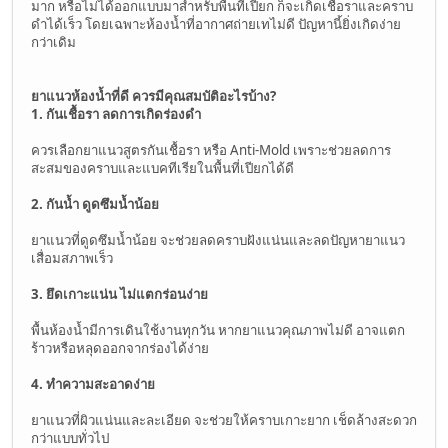
มาก หรือไม่ได้ออกแบบมาสำหรับพื้นที่เปียก ก็จะเกิดเชื้อราและคราบ
ดำได้เร็ว โดยเฉพาะห้องน้ำที่อากาศถ่ายเทไม่ดี ปัญหานี้ยิ่งเกิดง่าย
กว่าเดิม
ยาแนวห้องน้ำที่ดี ควรมีคุณสมบัติอะไรบ้าง?
1. กันเชื้อรา ลดการเกิดร่องดำ
ควรเลือกยาแนวสูตรกันเชื้อรา หรือ Anti-Mold เพราะช่วยลดการ
สะสมของคราบและแบคทีเรียในพื้นที่เปียกได้ดี
2. กันน้ำ ดูดซึมน้ำน้อย
ยาแนวที่ดูดซึมน้ำน้อย จะช่วยลดคราบฝังแน่นและลดปัญหายาแนว
เสื่อมสภาพเร็ว
3. ยึดเกาะแน่น ไม่แตกร่อนง่าย
พื้นห้องน้ำมีการเดินใช้งานทุกวัน หากยาแนวคุณภาพไม่ดี อาจแตก
ร้าวหรือหลุดออกจากร่องได้ง่าย
4. ทำความสะอาดง่าย
ยาแนวที่ผิวแน่นและละเอียด จะช่วยให้คราบเกาะยาก เช็ดล้างสะดวก
กว่าแบบทั่วไป