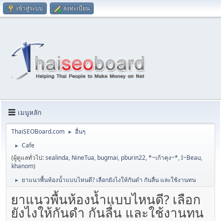
เข้าสู่ระบบ
ลงทะเบียน
เมนูหลัก
ThaiSEOBoard.com
อื่นๆ
►
Cafe
►
(ผู้ดูแลทั่วไป:
sealinda
,
NineTua
,
bugmai
,
pburin22
,
*~เก้าคุง~*
,
I~Beau
,
khanom
)
ยาแนวพื้นห้องน้ำแบบไหนดี? เลือกยังไงให้กันดำ กันลื่น และใช้งานทน
►
ยาแนวพื้นห้องน้ำแบบไหนดี? เลือก
ยังไงให้กันดำ กันลื่น และใช้งานทน