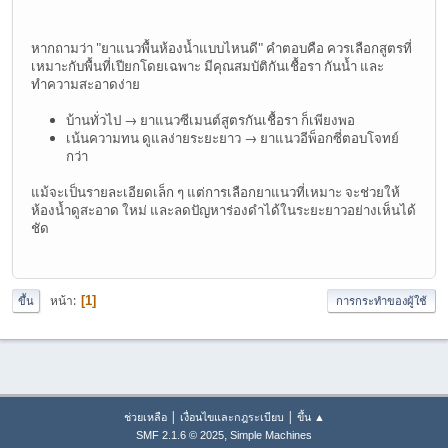
หากถามว่า "ยาแนวพื้นห้องน้ำแบบไหนดี" คำตอบคือ ควรเลือกสูตรที่
เหมาะกับพื้นที่เปียกโดยเฉพาะ มีคุณสมบัติกันเชื้อรา กันน้ำ และ
ทำความสะอาดง่าย
บ้านทั่วไป → ยาแนวซีเมนต์สูตรกันเชื้อรา ก็เพียงพอ
เน้นความทน ดูแลง่ายระยะยาว → ยาแนวอีพ็อกซี่ตอบโจทย์
กว่า
แม้จะเป็นรายละเอียดเล็ก ๆ แต่การเลือกยาแนวที่เหมาะ จะช่วยให้
ห้องน้ำดูสะอาด ใหม่ และลดปัญหาร่องดำได้ในระยะยาวอย่างเห็นได้
ชัด
หน้า
1
ขึ้น
การกระทำของผู้ใช้
|
|
ช่วยเหลือ
เงื่อนไขและกฎระเบียบ
ขึ้น ▲
,
SMF 2.1.6 © 2025
Simple Machines