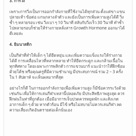
3. การวิ่ง
เพราะการวิ่งเป็นการออกกำลังกายที่ใช้งานได้ทุกส่วน ตั้งแต่ขา แขน
ปลายเท้า ข้อต่อ แกนกลางลำตัว และยังเป็นการเพิ่มความสูงได้ดี วิ่ง
ซ้ำ ๆ หลายรอบ เช่น วิ่งเบา ๆ 10 วินาที สลับกับวิ่งเร็ว 30 วินาที ทำซ้ำ
ไปหลายรอบก็ช่วยให้ร่างกายหลั่งสาร Growth Hormone ออกมาได้
ดีเลยล่ะ
4. ยิมนาสติก
เป็นกีฬาที่ทำให้เด็ก ๆ ได้ยืดหยุ่น และเพิ่มความแข็งแรงให้ร่างกาย
ได้ดี การเคลื่อนไหวที่หลากหลาย ทำให้ยืดกระดูก และกล้ามเนื้อใน
ทุกทิศทาง โดยเฉพาะการพลิกตัว การแขวนบาร์ แนะนำว่าให้ฝึกซ้อม
ด้วยโค้ช หรือคุณครูที่มีความชำนาญ มีประสบการณ์ รวม 2 – 3 ครั้ง
ใน 1 สัปดาห์ จะเห็นผลมากที่สุด
อย่างไรก็ดี ในการออกกำลังกายเพื่อเพิ่มความสูง ก็มีข้อควรระวังด้วย
เช่นกัน เพื่อให้การเล่นกีฬาเหล่านี้ปลอดภัย มีประสิทธิภาพสูงสุด ควร
ฝึกฝนในท่าที่ถูกต้อง เมื่อมีอาการเจ็บปวดควรหยุดพัก และสังเกต
อาการเด็ก ๆ ด้วย หากตัวร้อน มีไข้ หรือไม่สบายไม่ควรเล่นกีฬา ลด
ความเสี่ยงเกิดอันตรายต่อเด็กนั่นเอง