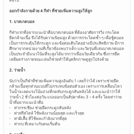
ต่อไป
ออกกำลังกายด้วย 4 กีฬา ที่ช่วยเพิ่มความสูงให้ลูก
1. บาสเกตบอล
กีฬาแรกที่อยากแนะนำคือบาสเกตบอล ที่ต้องอาศัยการวิ่ง กระโดด
ยืดกล้ามเนื้อ จึงได้รับความนิยมสูง ด้วยการกระโดดซ้ำ ๆ เพื่อชู้ตบอล
เป็นการกระตุ้นให้กระดูก และข้อต่อเติบโตอย่างมีประสิทธิภาพ มีการ
ศึกษาจากหน่วยงานที่เกี่ยวข้องพบว่าเด็ก และวัยรุ่นที่เล่นบาสเกตบอล
เป็นประจำมีแนวโน้มที่จะสูงได้มากกว่าเพื่อนวัยเดียวกัน ซึ่งการยืด
เหยียดร่างกายขณะเล่นก็ช่วยทำให้บุคลิกภาพดูสูงโปร่งด้วย
2. ว่ายน้ำ
นับว่าเป็นกีฬาที่ช่วยเพิ่มความสูงอันดับ 1 เลยก็ว่าได้ เพราะช่วยยืด
กล้ามเนื้อทุกส่วนแบบที่ไม่กระทบข้อต่อตัวเอง เพราะการเคลื่อนไหว
ในน้ำจะลดแรงโน้มถ่วงที่กดทับกระดูกสันหลังได้ และแนะนำว่าให้
ว่ายน้ำ 2 ชั่วโมงต่อวัน แบ่งออกเป็นสัปดาห์ละ 3 – 4 ครั้ง โดยท่าว่าย
น้ำที่อยากแนะนำคือ
- ท่ากรรเชียง ช่วยยืดกระดูกสันหลัง
- ท่าฟรีสไตล์ ใช้พลังงานน้อยสุด และเร็วสุด
- ท่าผีเสื้อ ที่ใช้พละกำลังมากที่สุด
- ท่ากบ ที่เหมาะกับคนเริ่มต้น