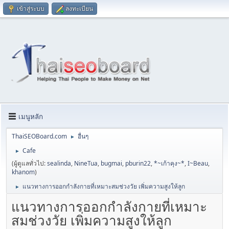
เข้าสู่ระบบ
ลงทะเบียน
เมนูหลัก
ThaiSEOBoard.com
อื่นๆ
►
Cafe
►
(ผู้ดูแลทั่วไป:
sealinda
,
NineTua
,
bugmai
,
pburin22
,
*~เก้าคุง~*
,
I~Beau
,
khanom
)
แนวทางการออกกำลังกายที่เหมาะสมช่วงวัย เพิ่มความสูงให้ลูก
►
แนวทางการออกกำลังกายที่เหมาะ
สมช่วงวัย เพิ่มความสูงให้ลูก